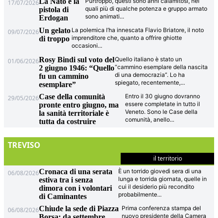
La Nato e la
Purtroppo, questi sono anni calamitosi, nei
17/07/2026
quali più di qualche potenza e gruppo armato
pistola di
sono animati
...
Erdogan
Un gelato
La polemica l’ha innescata Flavio Briatore, il noto
09/07/2026
imprenditore che, quanto a offrire ghiotte
di troppo
occasioni
...
Rosy Bindi sul voto del
Quello italiano è stato un
01/06/2026
“cammino esemplare della nascita
2 giugno 1946: “Quello
di una democrazia”. Lo ha
fu un cammino
spiegato, recentemente,
...
esemplare”
Case della comunità
Entro il 30 giugno dovranno
29/05/2026
essere completate in tutto il
pronte entro giugno, ma
Veneto. Sono le Case della
la sanità territoriale è
comunità, anello
...
tutta da costruire
TREVISO
il territorio
Cronaca di una serata
È un torrido giovedì sera di una
06/08/2026
lunga e torrida giornata, quelle in
estiva tra i senza
cui il desiderio più recondito
dimora con i volontari
probabilmente
...
di Caminantes
Chiude la sede di Piazza
Prima conferenza stampa del
06/08/2026
nuovo presidente della Camera
Borsa: da settembre