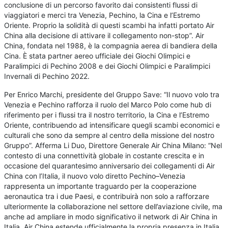
conclusione di un percorso favorito dai consistenti flussi di
viaggiatori e merci tra Venezia, Pechino, la Cina e l’Estremo
Oriente. Proprio la solidità di questi scambi ha infatti portato Air
China alla decisione di attivare il collegamento non-stop”. Air
China, fondata nel 1988, è la compagnia aerea di bandiera della
Cina. È stata partner aereo ufficiale dei Giochi Olimpici e
Paralimpici di Pechino 2008 e dei Giochi Olimpici e Paralimpici
Invernali di Pechino 2022.
Per Enrico Marchi, presidente del Gruppo Save: “Il nuovo volo tra
Venezia e Pechino rafforza il ruolo del Marco Polo come hub di
riferimento per i flussi tra il nostro territorio, la Cina e l’Estremo
Oriente, contribuendo ad intensificare quegli scambi economici e
culturali che sono da sempre al centro della missione del nostro
Gruppo”. Afferma Li Duo, Direttore Generale Air China Milano: “Nel
contesto di una connettività globale in costante crescita e in
occasione del quarantesimo anniversario dei collegamenti di Air
China con l’Italia, il nuovo volo diretto Pechino–Venezia
rappresenta un importante traguardo per la cooperazione
aeronautica tra i due Paesi, e contribuirà non solo a rafforzare
ulteriormente la collaborazione nel settore dell’aviazione civile, ma
anche ad ampliare in modo significativo il network di Air China in
Italia. Air China estende ufficialmente la propria presenza in Italia