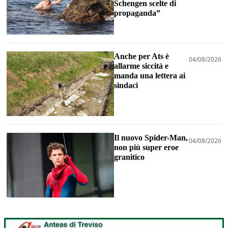
Schengen scelte di
propaganda”
Anche per Ats è
04/08/2026
allarme siccità e
manda una lettera ai
sindaci
Il nuovo Spider-Man,
04/08/2026
non più super eroe
granitico