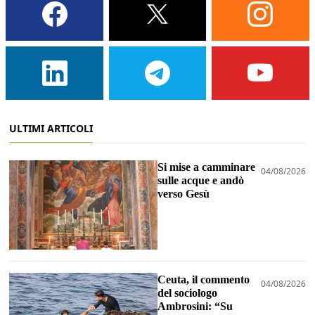
ULTIMI ARTICOLI
Si mise a camminare
04/08/2026
sulle acque e andò
verso Gesù
Ceuta, il commento
04/08/2026
del sociologo
Ambrosini: “Su