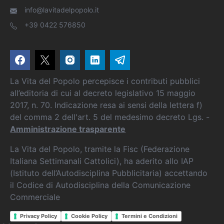
info@lavitadelpopolo.it
+39 0422 576850
La Vita del Popolo percepisce i contributi pubblici
all’editoria di cui al decreto legislativo 15 maggio
2017, n. 70. Indicazione resa ai sensi della lettera f)
del comma 2 dell'art. 5 del medesimo decreto Lgs. -
Amministrazione trasparente
La Vita del Popolo, tramite la Fisc (Federazione
Italiana Settimanali Cattolici), ha aderito allo IAP
(Istituto dell’Autodisciplina Pubblicitaria) accettando
il Codice di Autodisciplina della Comunicazione
Commerciale
Privacy Policy
Cookie Policy
Termini e Condizioni