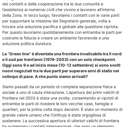
dei contatti e della cooperazione tra le due comunità e
l’assistenza ai numerosi civili che vivono e lavorano all’interno
della Zona. In terzo luogo, favoriamo i contatti con le varie parti
per supportare la missione del Segretario generale, volta a
trovare una soluzione pacifica e globale alla questione cipriota.
Per questo lavoriamo quotidianamente con entrambe le parti per
costruire la fiducia e creare un ambiente favorevole a una
soluzione politica duratura.
La “Green line” è diventata una frontiera invalicabile tra il nord
e il sud per trent’anni (1974-2003) con un solo checkpoint.
Oggi sono 9 e ad inizio mese (10-12 settembre) si sono svolti
nuovi negoziati tra le due parti per superare anni di stallo nei
colloqui di pace. A che punto siamo arrivati?
Siamo passati da un periodo di completa separazione fisica e
sociale a uno di cauta interazione. L’apertura dei primi valichi di
frontiera nel 2003 è stata una svolta, consentendo ai ciprioti di
entrambe le parti di rivedere le loro vecchie case, famiglie e
quartieri, per la prima volta dopo decenni. È stato un momento di
grande valore umano che l’Unficyp è stata orgogliosa di
sostenere. La successiva apertura di ulteriori valichi di frontiera
ha aumentato i contatti interpersonali, che sono un elemento