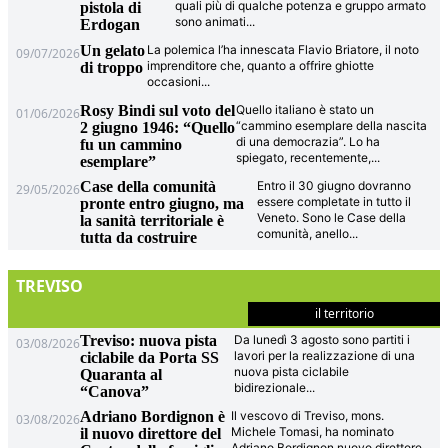
quali più di qualche potenza e gruppo armato
pistola di
sono animati
...
Erdogan
Un gelato
La polemica l’ha innescata Flavio Briatore, il noto
09/07/2026
imprenditore che, quanto a offrire ghiotte
di troppo
occasioni
...
Rosy Bindi sul voto del
Quello italiano è stato un
01/06/2026
“cammino esemplare della nascita
2 giugno 1946: “Quello
di una democrazia”. Lo ha
fu un cammino
spiegato, recentemente,
...
esemplare”
Case della comunità
Entro il 30 giugno dovranno
29/05/2026
essere completate in tutto il
pronte entro giugno, ma
Veneto. Sono le Case della
la sanità territoriale è
comunità, anello
...
tutta da costruire
TREVISO
il territorio
Treviso: nuova pista
Da lunedì 3 agosto sono partiti i
03/08/2026
lavori per la realizzazione di una
ciclabile da Porta SS
nuova pista ciclabile
Quaranta al
bidirezionale
...
“Canova”
Adriano Bordignon è
Il vescovo di Treviso, mons.
03/08/2026
Michele Tomasi, ha nominato
il nuovo direttore del
Adriano Bordignon nuovo direttore