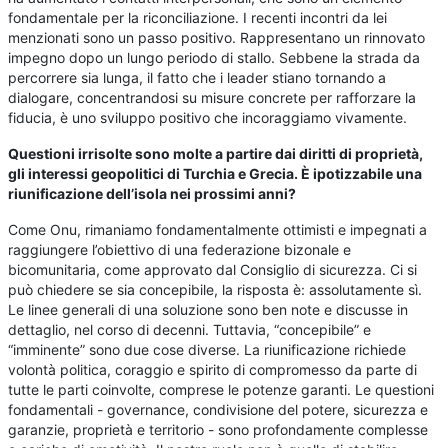
fondamentale per la riconciliazione. I recenti incontri da lei
menzionati sono un passo positivo. Rappresentano un rinnovato
impegno dopo un lungo periodo di stallo. Sebbene la strada da
percorrere sia lunga, il fatto che i leader stiano tornando a
dialogare, concentrandosi su misure concrete per rafforzare la
fiducia, è uno sviluppo positivo che incoraggiamo vivamente.
Questioni irrisolte sono molte a partire dai diritti di proprietà,
gli interessi geopolitici di Turchia e Grecia. È ipotizzabile una
riunificazione dell’isola nei prossimi anni?
Come Onu, rimaniamo fondamentalmente ottimisti e impegnati a
raggiungere l’obiettivo di una federazione bizonale e
bicomunitaria, come approvato dal Consiglio di sicurezza. Ci si
può chiedere se sia concepibile, la risposta è: assolutamente sì.
Le linee generali di una soluzione sono ben note e discusse in
dettaglio, nel corso di decenni. Tuttavia, “concepibile” e
“imminente” sono due cose diverse. La riunificazione richiede
volontà politica, coraggio e spirito di compromesso da parte di
tutte le parti coinvolte, comprese le potenze garanti. Le questioni
fondamentali - governance, condivisione del potere, sicurezza e
garanzie, proprietà e territorio - sono profondamente complesse