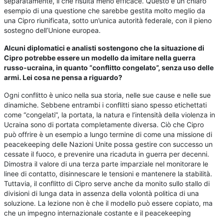
separatamente, il che risulta meno efficace. Questo è un chiaro
esempio di una questione che sarebbe gestita molto meglio da
una Cipro riunificata, sotto un’unica autorità federale, con il pieno
sostegno dell’Unione europea.
Alcuni diplomatici e analisti sostengono che la situazione di
Cipro potrebbe essere un modello da imitare nella guerra
russo-ucraina, in quanto “conflitto congelato”, senza uso delle
armi. Lei cosa ne pensa a riguardo?
Ogni conflitto è unico nella sua storia, nelle sue cause e nelle sue
dinamiche. Sebbene entrambi i conflitti siano spesso etichettati
come “congelati”, la portata, la natura e l’intensità della violenza in
Ucraina sono di portata completamente diversa. Ciò che Cipro
può offrire è un esempio a lungo termine di come una missione di
peacekeeping delle Nazioni Unite possa gestire con successo un
cessate il fuoco, e prevenire una ricaduta in guerra per decenni.
Dimostra il valore di una terza parte imparziale nel monitorare le
linee di contatto, disinnescare le tensioni e mantenere la stabilità.
Tuttavia, il conflitto di Cipro serve anche da monito sullo stallo di
divisioni di lunga data in assenza della volontà politica di una
soluzione. La lezione non è che il modello può essere copiato, ma
che un impegno internazionale costante e il peacekeeping