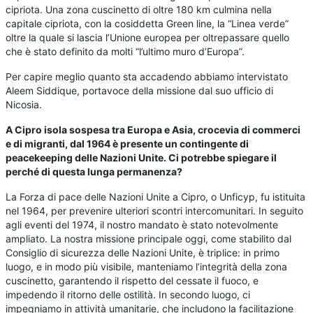
cipriota. Una zona cuscinetto di oltre 180 km culmina nella
capitale cipriota, con la cosiddetta Green line, la “Linea verde”
oltre la quale si lascia l’Unione europea per oltrepassare quello
che è stato definito da molti “l’ultimo muro d’Europa”.
Per capire meglio quanto sta accadendo abbiamo intervistato
Aleem Siddique, portavoce della missione dal suo ufficio di
Nicosia.
A Cipro isola sospesa tra Europa e Asia, crocevia di commerci
e di migranti, dal 1964 è presente un contingente di
peacekeeping delle Nazioni Unite. Ci potrebbe spiegare il
perché di questa lunga permanenza?
La Forza di pace delle Nazioni Unite a Cipro, o Unficyp, fu istituita
nel 1964, per prevenire ulteriori scontri intercomunitari. In seguito
agli eventi del 1974, il nostro mandato è stato notevolmente
ampliato. La nostra missione principale oggi, come stabilito dal
Consiglio di sicurezza delle Nazioni Unite, è triplice: in primo
luogo, e in modo più visibile, manteniamo l’integrità della zona
cuscinetto, garantendo il rispetto del cessate il fuoco, e
impedendo il ritorno delle ostilità. In secondo luogo, ci
impegniamo in attività umanitarie, che includono la facilitazione