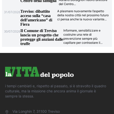
Centro della famiglia
del Centro
...
Treviso: dibattito
A plasmare nuovamente l’aspetto
31/07/2026
della nostra città nel prossimo futuro
acceso sulla “casa
ci pensa anche la nuova variante
...
dell’americano” di
Fiera
Il Comune di Treviso
Informare, sensibilizzare e
30/07/2026
costruire una rete di
lancia un progetto che
prevenzione sempre più
protegge gli anziani dalle
capillare per contrastare il
...
truffe
i tempi cambiati e, rispetto al passato, si è stravolto il quadro
culturale, ma la missione che ancora anima il giornale è
sempre la stessa.
Via Longhin 7, 31100 Treviso