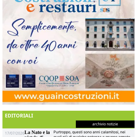
EDITORIALI
archivio notizie
La Nato e la
Purtroppo, questi sono anni calamitosi, nei
17/07/2026
quali più di qualche potenza e gruppo armato