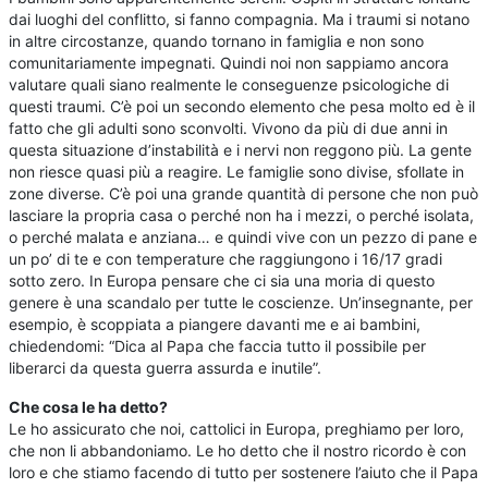
dai luoghi del conflitto, si fanno compagnia. Ma i traumi si notano
in altre circostanze, quando tornano in famiglia e non sono
comunitariamente impegnati. Quindi noi non sappiamo ancora
valutare quali siano realmente le conseguenze psicologiche di
questi traumi. C’è poi un secondo elemento che pesa molto ed è il
fatto che gli adulti sono sconvolti. Vivono da più di due anni in
questa situazione d’instabilità e i nervi non reggono più. La gente
non riesce quasi più a reagire. Le famiglie sono divise, sfollate in
zone diverse. C’è poi una grande quantità di persone che non può
lasciare la propria casa o perché non ha i mezzi, o perché isolata,
o perché malata e anziana… e quindi vive con un pezzo di pane e
un po’ di te e con temperature che raggiungono i 16/17 gradi
sotto zero. In Europa pensare che ci sia una moria di questo
genere è una scandalo per tutte le coscienze. Un’insegnante, per
esempio, è scoppiata a piangere davanti me e ai bambini,
chiedendomi: “Dica al Papa che faccia tutto il possibile per
liberarci da questa guerra assurda e inutile”.
Che cosa le ha detto?
Le ho assicurato che noi, cattolici in Europa, preghiamo per loro,
che non li abbandoniamo. Le ho detto che il nostro ricordo è con
loro e che stiamo facendo di tutto per sostenere l’aiuto che il Papa