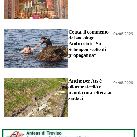
Ceuta, il commento
04/08/2026
del sociologo
Ambrosini: “Su
Schengen scelte di
propaganda”
Anche per Ats è
04/08/2026
allarme siccità e
manda una lettera ai
sindaci