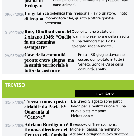
pistola di
sono animati
...
Erdogan
Un gelato
La polemica l’ha innescata Flavio Briatore, il noto
09/07/2026
imprenditore che, quanto a offrire ghiotte
di troppo
occasioni
...
Rosy Bindi sul voto del
Quello italiano è stato un
01/06/2026
“cammino esemplare della nascita
2 giugno 1946: “Quello
di una democrazia”. Lo ha
fu un cammino
spiegato, recentemente,
...
esemplare”
Case della comunità
Entro il 30 giugno dovranno
29/05/2026
essere completate in tutto il
pronte entro giugno, ma
Veneto. Sono le Case della
la sanità territoriale è
comunità, anello
...
tutta da costruire
TREVISO
il territorio
Treviso: nuova pista
Da lunedì 3 agosto sono partiti i
03/08/2026
lavori per la realizzazione di una
ciclabile da Porta SS
nuova pista ciclabile
Quaranta al
bidirezionale
...
“Canova”
Adriano Bordignon è
Il vescovo di Treviso, mons.
03/08/2026
Michele Tomasi, ha nominato
il nuovo direttore del
Adriano Bordignon nuovo direttore
Centro della famiglia