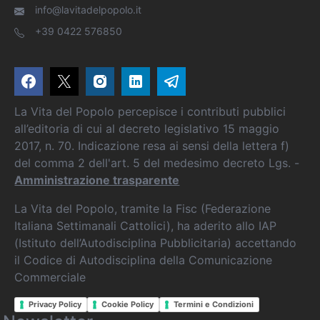
info@lavitadelpopolo.it
+39 0422 576850
La Vita del Popolo percepisce i contributi pubblici
all’editoria di cui al decreto legislativo 15 maggio
2017, n. 70. Indicazione resa ai sensi della lettera f)
del comma 2 dell'art. 5 del medesimo decreto Lgs. -
Amministrazione trasparente
La Vita del Popolo, tramite la Fisc (Federazione
Italiana Settimanali Cattolici), ha aderito allo IAP
(Istituto dell’Autodisciplina Pubblicitaria) accettando
il Codice di Autodisciplina della Comunicazione
Commerciale
Privacy Policy
Cookie Policy
Termini e Condizioni