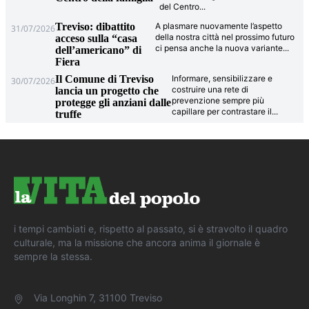
del Centro
...
Treviso: dibattito
A plasmare nuovamente l’aspetto
31/07/2026
della nostra città nel prossimo futuro
acceso sulla “casa
ci pensa anche la nuova variante
...
dell’americano” di
Fiera
Il Comune di Treviso
Informare, sensibilizzare e
30/07/2026
costruire una rete di
lancia un progetto che
prevenzione sempre più
protegge gli anziani dalle
capillare per contrastare il
...
truffe
i tempi cambiati e, rispetto al passato, si è stravolto il quadro
culturale, ma la missione che ancora anima il giornale è
sempre la stessa.
Via Longhin 7, 31100 Treviso