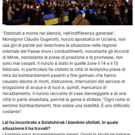
“Destinati a morire nel silenzio, nell’indifferenza generale”.
Monsignor Claudio Gugerotti, nunzio apostolico in Ucraina, non
usa giri di parole per descrivere la situazione nella regione
orientale del Paese dove i combattimenti, nonostante gli Accordi
di Minsk, nonostante le prese di posizione e le promesse, non
sono mai cessati. Il nunzio è stato in quelle zone il 14 e il 15
febbraio. In particolare ha visitato la città di Avdiyivka presa di
mira da bombardamenti pesanti a fine gennaio che hanno
causato decine di morti, distruzione, interruzioni del servizio di
erogazione di acqua e di luce e, quindi, mancanza di
riscaldamento. Il nunzio racconta di case danneggiate e di una
città in parte disabitata, perché la gente è sfollata. “Ogni notte si
sentono bombardamenti. Non esiste una stabilità. È uno stillicidio
costante”.
Lei ha incontrato a Sviatohirsk i bambini sfollati. In quale
situazione li ha trovati?
I bambini sono apparentemente sereni. Ospiti in strutture lontane