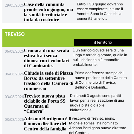
Case della comunità
Entro il 30 giugno dovranno
29/05/2026
essere completate in tutto il
pronte entro giugno, ma
Veneto. Sono le Case della
la sanità territoriale è
comunità, anello
...
tutta da costruire
TREVISO
il territorio
Cronaca di una serata
È un torrido giovedì sera di una
06/08/2026
lunga e torrida giornata, quelle in
estiva tra i senza
cui il desiderio più recondito
dimora con i volontari
probabilmente
...
di Caminantes
Chiude la sede di Piazza
Prima conferenza stampa del
06/08/2026
nuovo presidente della Camera
Borsa: da settembre
di Commercio di Treviso,
trasloco della Camera di
Belluno e Dolomiti
...
commercio
Treviso: nuova pista
Da lunedì 3 agosto sono partiti i
03/08/2026
lavori per la realizzazione di una
ciclabile da Porta SS
nuova pista ciclabile
Quaranta al
bidirezionale
...
“Canova”
Adriano Bordignon è
Il vescovo di Treviso, mons.
03/08/2026
Michele Tomasi, ha nominato
il nuovo direttore del
Adriano Bordignon nuovo direttore
Centro della famiglia
del Centro
...