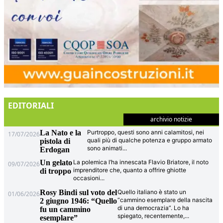
EDITORIALI
archivio notizie
La Nato e la
Purtroppo, questi sono anni calamitosi, nei
17/07/2026
quali più di qualche potenza e gruppo armato
pistola di
sono animati
...
Erdogan
Un gelato
La polemica l’ha innescata Flavio Briatore, il noto
09/07/2026
imprenditore che, quanto a offrire ghiotte
di troppo
occasioni
...
Rosy Bindi sul voto del
Quello italiano è stato un
01/06/2026
“cammino esemplare della nascita
2 giugno 1946: “Quello
di una democrazia”. Lo ha
fu un cammino
spiegato, recentemente,
...
esemplare”