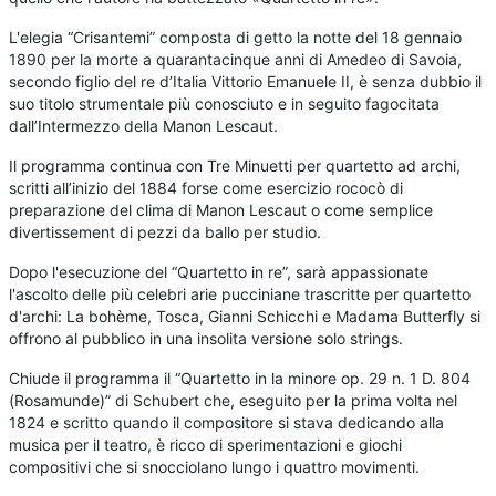
L'elegia “Crisantemi” composta di getto la notte del 18 gennaio
1890 per la morte a quarantacinque anni di Amedeo di Savoia,
secondo figlio del re d’Italia Vittorio Emanuele II, è senza dubbio il
suo titolo strumentale più conosciuto e in seguito fagocitata
dall’Intermezzo della Manon Lescaut.
Il programma continua con Tre Minuetti per quartetto ad archi,
scritti all’inizio del 1884 forse come esercizio rococò di
preparazione del clima di Manon Lescaut o come semplice
divertissement di pezzi da ballo per studio.
Dopo l'esecuzione del “Quartetto in re”, sarà appassionate
l'ascolto delle più celebri arie pucciniane trascritte per quartetto
d'archi: La bohème, Tosca, Gianni Schicchi e Madama Butterfly si
offrono al pubblico in una insolita versione solo strings.
Chiude il programma il “Quartetto in la minore op. 29 n. 1 D. 804
(Rosamunde)” di Schubert che, eseguito per la prima volta nel
1824 e scritto quando il compositore si stava dedicando alla
musica per il teatro, è ricco di sperimentazioni e giochi
compositivi che si snocciolano lungo i quattro movimenti.