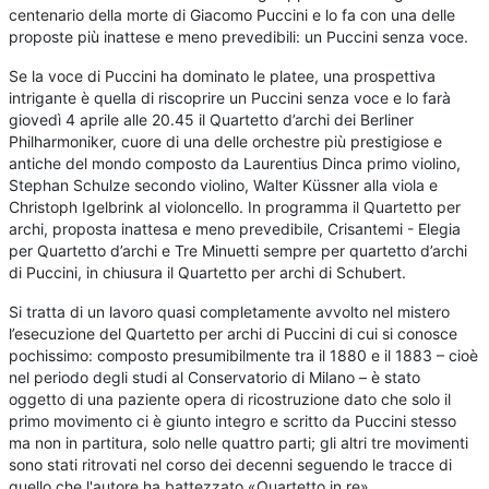
centenario della morte di Giacomo Puccini e lo fa con una delle
proposte più inattese e meno prevedibili: un Puccini senza voce.
Se la voce di Puccini ha dominato le platee, una prospettiva
intrigante è quella di riscoprire un Puccini senza voce e lo farà
giovedì 4 aprile alle 20.45 il Quartetto d’archi dei Berliner
Philharmoniker, cuore di una delle orchestre più prestigiose e
antiche del mondo composto da Laurentius Dinca primo violino,
Stephan Schulze secondo violino, Walter Küssner alla viola e
Christoph Igelbrink al violoncello. In programma il Quartetto per
archi, proposta inattesa e meno prevedibile, Crisantemi - Elegia
per Quartetto d’archi e Tre Minuetti sempre per quartetto d’archi
di Puccini, in chiusura il Quartetto per archi di Schubert.
Si tratta di un lavoro quasi completamente avvolto nel mistero
l’esecuzione del Quartetto per archi di Puccini di cui si conosce
pochissimo: composto presumibilmente tra il 1880 e il 1883 – cioè
nel periodo degli studi al Conservatorio di Milano – è stato
oggetto di una paziente opera di ricostruzione dato che solo il
primo movimento ci è giunto integro e scritto da Puccini stesso
ma non in partitura, solo nelle quattro parti; gli altri tre movimenti
sono stati ritrovati nel corso dei decenni seguendo le tracce di
quello che l'autore ha battezzato «Quartetto in re».