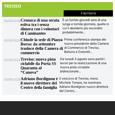
TREVISO
il territorio
Cronaca di una serata
È un torrido giovedì sera di una
06/08/2026
lunga e torrida giornata, quelle in
estiva tra i senza
cui il desiderio più recondito
dimora con i volontari
probabilmente
...
di Caminantes
Chiude la sede di Piazza
Prima conferenza stampa del
06/08/2026
nuovo presidente della Camera
Borsa: da settembre
di Commercio di Treviso,
trasloco della Camera di
Belluno e Dolomiti
...
commercio
Treviso: nuova pista
Da lunedì 3 agosto sono partiti i
03/08/2026
lavori per la realizzazione di una
ciclabile da Porta SS
nuova pista ciclabile
Quaranta al
bidirezionale
...
“Canova”
Adriano Bordignon è
Il vescovo di Treviso, mons.
03/08/2026
Michele Tomasi, ha nominato
il nuovo direttore del
Adriano Bordignon nuovo direttore
Centro della famiglia
del Centro
...