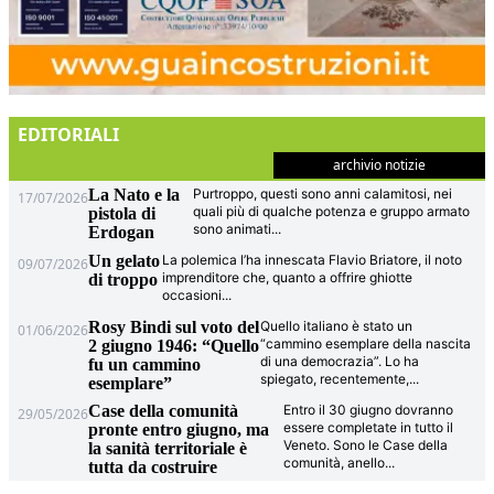
EDITORIALI
archivio notizie
La Nato e la
Purtroppo, questi sono anni calamitosi, nei
17/07/2026
quali più di qualche potenza e gruppo armato
pistola di
sono animati
...
Erdogan
Un gelato
La polemica l’ha innescata Flavio Briatore, il noto
09/07/2026
imprenditore che, quanto a offrire ghiotte
di troppo
occasioni
...
Rosy Bindi sul voto del
Quello italiano è stato un
01/06/2026
“cammino esemplare della nascita
2 giugno 1946: “Quello
di una democrazia”. Lo ha
fu un cammino
spiegato, recentemente,
...
esemplare”
Case della comunità
Entro il 30 giugno dovranno
29/05/2026
essere completate in tutto il
pronte entro giugno, ma
Veneto. Sono le Case della
la sanità territoriale è
comunità, anello
...
tutta da costruire