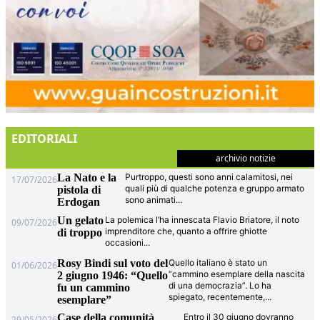
EDITORIALI
archivio notizie
La Nato e la
Purtroppo, questi sono anni calamitosi, nei
17/07/2026
quali più di qualche potenza e gruppo armato
pistola di
sono animati
...
Erdogan
Un gelato
La polemica l’ha innescata Flavio Briatore, il noto
09/07/2026
imprenditore che, quanto a offrire ghiotte
di troppo
occasioni
...
Rosy Bindi sul voto del
Quello italiano è stato un
01/06/2026
“cammino esemplare della nascita
2 giugno 1946: “Quello
di una democrazia”. Lo ha
fu un cammino
spiegato, recentemente,
...
esemplare”
Case della comunità
Entro il 30 giugno dovranno
29/05/2026