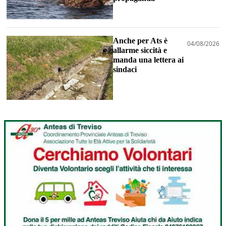
Anche per Ats è
04/08/2026
allarme siccità e
manda una lettera ai
sindaci