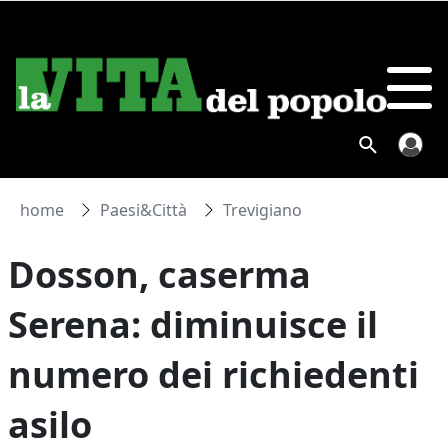
home
Paesi&Città
Trevigiano
Dosson, caserma
Serena: diminuisce il
numero dei richiedenti
asilo