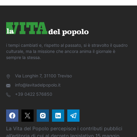
i tempi cambiati e, rispetto al passato, si è stravolto il quadro
culturale, ma la missione che ancora anima il giornale è
sempre la stessa.
Via Longhin 7, 31100 Treviso
info@lavitadelpopolo.it
+39 0422 576850
La Vita del Popolo percepisce i contributi pubblici
all’editoria di cui al decreto legislativo 15 maggio