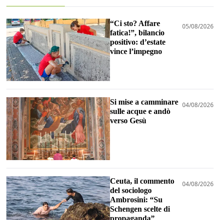
“Ci sto? Affare
05/08/2026
fatica!”, bilancio
positivo: d’estate
vince l’impegno
Si mise a camminare
04/08/2026
sulle acque e andò
verso Gesù
Ceuta, il commento
04/08/2026
del sociologo
Ambrosini: “Su
Schengen scelte di
propaganda”