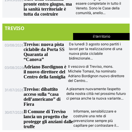
essere completate in tutto il
pronte entro giugno, ma
Veneto. Sono le Case della
la sanità territoriale è
comunità, anello
...
tutta da costruire
TREVISO
il territorio
Treviso: nuova pista
Da lunedì 3 agosto sono partiti i
03/08/2026
lavori per la realizzazione di una
ciclabile da Porta SS
nuova pista ciclabile
Quaranta al
bidirezionale
...
“Canova”
Adriano Bordignon è
Il vescovo di Treviso, mons.
03/08/2026
Michele Tomasi, ha nominato
il nuovo direttore del
Adriano Bordignon nuovo direttore
Centro della famiglia
del Centro
...
Treviso: dibattito
A plasmare nuovamente l’aspetto
31/07/2026
della nostra città nel prossimo futuro
acceso sulla “casa
ci pensa anche la nuova variante
...
dell’americano” di
Fiera
Il Comune di Treviso
Informare, sensibilizzare e
30/07/2026
costruire una rete di
lancia un progetto che
prevenzione sempre più
protegge gli anziani dalle
capillare per contrastare il
...
truffe