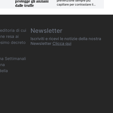
prevenzione sempre più
protegge gli anziani
capillare per contrastare il
...
dalle truffe
Newsletter
editoria di cui
one resa ai
Iscriviti e ricevi le notizie della nostra
desimo decreto
Newsletter
Clicca qui
ana Settimanali
ina
della