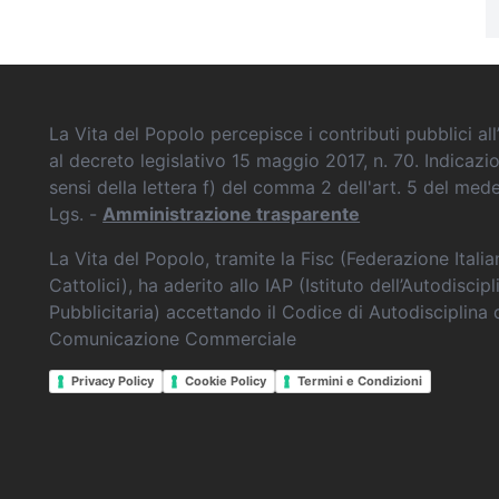
La Vita del Popolo percepisce i contributi pubblici all’
al decreto legislativo 15 maggio 2017, n. 70. Indicazi
sensi della lettera f) del comma 2 dell'art. 5 del me
Lgs. -
Amministrazione trasparente
La Vita del Popolo, tramite la Fisc (Federazione Itali
Cattolici), ha aderito allo IAP (Istituto dell’Autodiscipl
Pubblicitaria) accettando il Codice di Autodisciplina 
Comunicazione Commerciale
Privacy Policy
Cookie Policy
Termini e Condizioni