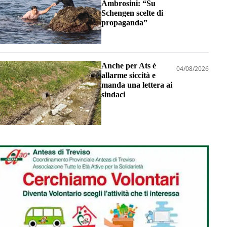
Ambrosini: “Su
Schengen scelte di
propaganda”
Anche per Ats è
04/08/2026
allarme siccità e
manda una lettera ai
sindaci