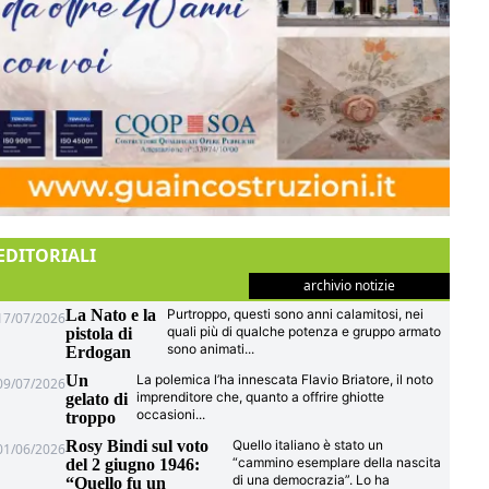
EDITORIALI
archivio notizie
La Nato e la
Purtroppo, questi sono anni calamitosi, nei
17/07/2026
quali più di qualche potenza e gruppo armato
pistola di
sono animati
...
Erdogan
Un
La polemica l’ha innescata Flavio Briatore, il noto
09/07/2026
imprenditore che, quanto a offrire ghiotte
gelato di
occasioni
...
troppo
Rosy Bindi sul voto
Quello italiano è stato un
01/06/2026
“cammino esemplare della nascita
del 2 giugno 1946:
di una democrazia”. Lo ha
“Quello fu un