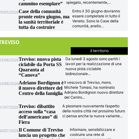
spiegato, recentemente,
...
cammino esemplare”
Case della comunità
Entro il 30 giugno dovranno
29/05/2026
essere completate in tutto il
pronte entro giugno, ma
Veneto. Sono le Case della
la sanità territoriale è
comunità, anello
...
tutta da costruire
TREVISO
il territorio
Treviso: nuova pista
Da lunedì 3 agosto sono partiti i
03/08/2026
lavori per la realizzazione di una
ciclabile da Porta SS
nuova pista ciclabile
Quaranta al
bidirezionale
...
“Canova”
Adriano Bordignon è
Il vescovo di Treviso, mons.
03/08/2026
Michele Tomasi, ha nominato
il nuovo direttore del
Adriano Bordignon nuovo direttore
Centro della famiglia
del Centro
...
Treviso: dibattito
A plasmare nuovamente l’aspetto
31/07/2026
della nostra città nel prossimo futuro
acceso sulla “casa
ci pensa anche la nuova variante
...
dell’americano” di
Fiera
Il Comune di Treviso
Informare, sensibilizzare e
30/07/2026
costruire una rete di
lancia un progetto che