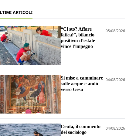
LTIMI ARTICOLI
“Ci sto? Affare
05/08/2026
fatica!”, bilancio
positivo: d’estate
vince l’impegno
Si mise a camminare
04/08/2026
sulle acque e andò
verso Gesù
Ceuta, il commento
04/08/2026
del sociologo