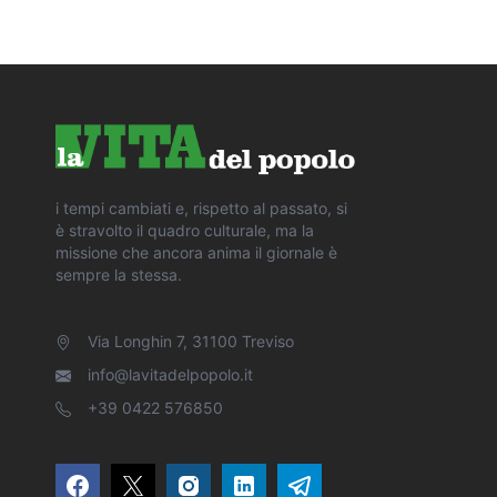
i tempi cambiati e, rispetto al passato, si
è stravolto il quadro culturale, ma la
missione che ancora anima il giornale è
sempre la stessa.
Via Longhin 7, 31100 Treviso
info@lavitadelpopolo.it
+39 0422 576850