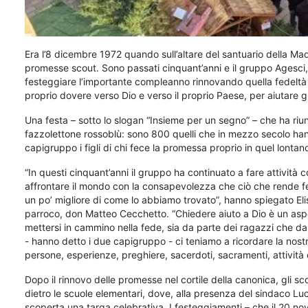
Era l’8 dicembre 1972 quando sull’altare del santuario della M
promesse scout. Sono passati cinquant’anni e il gruppo Agesci,
festeggiare l’importante compleanno rinnovando quella fedeltà “
proprio dovere verso Dio e verso il proprio Paese, per aiutare gl
Una festa – sotto lo slogan “Insieme per un segno” – che ha riuni
fazzolettone rossoblù: sono 800 quelli che in mezzo secolo han
capigruppo i figli di chi fece la promessa proprio in quel lonta
“In questi cinquant’anni il gruppo ha continuato a fare attività 
affrontare il mondo con la consapevolezza che ciò che rende felic
un po’ migliore di come lo abbiamo trovato”, hanno spiegato El
parroco, don Matteo Cecchetto. “Chiedere aiuto a Dio è un aspe
mettersi in cammino nella fede, sia da parte dei ragazzi che da
- hanno detto i due capigruppo - ci teniamo a ricordare la nostr
persone, esperienze, preghiere, sacerdoti, sacramenti, attività e
Dopo il rinnovo delle promesse nel cortile della canonica, gli sc
dietro le scuole elementari, dove, alla presenza del sindaco Luci
scoperta una targa celebrativa. I festeggiamenti – che il 20 no