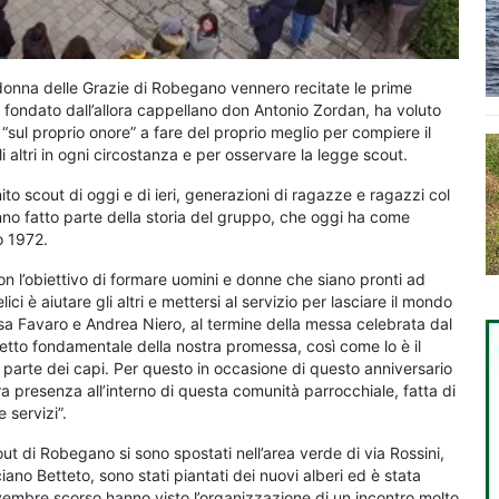
adonna delle Grazie di Robegano vennero recitate le prime
 fondato dall’allora cappellano don Antonio Zordan, ha voluto
sul proprio onore” a fare del proprio meglio per compiere il
i altri in ogni circostanza e per osservare la legge scout.
to scout di oggi e di ieri, generazioni di ragazze e ragazzi col
no fatto parte della storia del gruppo, che oggi ha come
no 1972.
con l’obiettivo di formare uomini e donne che siano pronti ad
i è aiutare gli altri e mettersi al servizio per lasciare il mondo
isa Favaro e Andrea Niero, al termine della messa celebrata dal
tto fondamentale della nostra promessa, così come lo è il
 parte dei capi. Per questo in occasione di questo anniversario
a presenza all’interno di questa comunità parrocchiale, fatta di
 servizi”.
out di Robegano si sono spostati nell’area verde di via Rossini,
ano Betteto, sono stati piantati dei nuovi alberi ed è stata
vembre scorso hanno visto l’organizzazione di un incontro molto