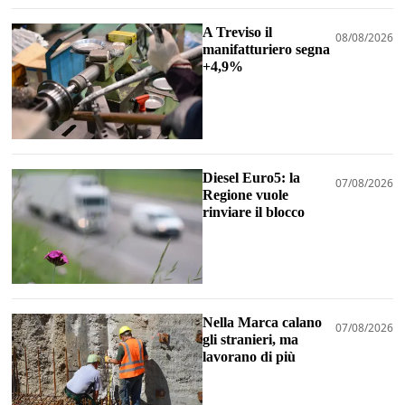
A Treviso il
08/08/2026
manifatturiero segna
+4,9%
Diesel Euro5: la
07/08/2026
Regione vuole
rinviare il blocco
Nella Marca calano
07/08/2026
gli stranieri, ma
lavorano di più