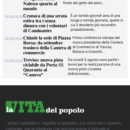
finale del getto del peso
...
Nalesso quarta al
mondo
Cronaca di una serata
È un torrido giovedì sera di una
06/08/2026
lunga e torrida giornata, quelle in
estiva tra i senza
cui il desiderio più recondito
dimora con i volontari
probabilmente
...
di Caminantes
Chiude la sede di Piazza
Prima conferenza stampa del
06/08/2026
nuovo presidente della Camera
Borsa: da settembre
di Commercio di Treviso,
trasloco della Camera di
Belluno e Dolomiti
...
commercio
Treviso: nuova pista
Da lunedì 3 agosto sono partiti i
03/08/2026
lavori per la realizzazione di una
ciclabile da Porta SS
nuova pista ciclabile
Quaranta al
bidirezionale
...
“Canova”
i tempi cambiati e, rispetto al passato, si è stravolto il quadro
culturale, ma la missione che ancora anima il giornale è