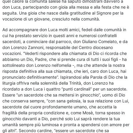
quel calore la comunità salese ha saputo dimostrarli davvero a
don Luca, partecipando con gioia alla messa e alla festa che ne è
seguita. Una gioia che nasce dalla gratitudine al Signore per la
vocazione di un giovane, cresciuto nella comunità.
Ad accompagnare don Luca molti amici, fedeli dalle comunità in
cui ha prestato servizio in questi anni e numerosi confratelli
sacerdoti, a cominciare dal parroco, don Giuliano Comelato, e da
don Lorenzo Zannoni, responsabile del Centro diocesano
vocazioni. “Vederti rispondere alla chiamata di Dio ci ricorda che
abbiamo un Dio, Padre, che si prende cura di tutti i suoi figli - ha
sottolineato don Lorenzo nell’omelia -, ma che attende la nostra
risposta definitiva alla sua chiamata, che ieri, caro don Luca, hai
pronunciato definitivamente”. Ispirandosi alla Parola di Dio che la
liturgia offriva nella solennità della Trinità, don Lorenzo ha
ricordato a don Luca i quattro “punti cardinali” per un sacerdote.
Essere “un sacerdote che sa mettersi in ginocchio”, uomo di Dio
che conserva sempre, “con sana gelosia, la sua relazione con Lui,
sacerdote dal cuore profondamente umano, che accetta la
fragilità della propria condizione e, come Mosè, torna spesso in
ginocchio davanti a Dio, perché solo Lui saprà rendere la tua
umanità sempre più luminosa e pronta a spendersi con amore per
gli altri”. Secondo cardine, “essere un sacerdote che sa