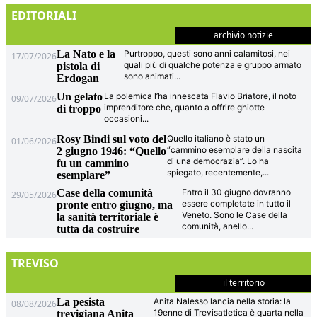
EDITORIALI
archivio notizie
La Nato e la
Purtroppo, questi sono anni calamitosi, nei
17/07/2026
quali più di qualche potenza e gruppo armato
pistola di
sono animati
...
Erdogan
Un gelato
La polemica l’ha innescata Flavio Briatore, il noto
09/07/2026
imprenditore che, quanto a offrire ghiotte
di troppo
occasioni
...
Rosy Bindi sul voto del
Quello italiano è stato un
01/06/2026
“cammino esemplare della nascita
2 giugno 1946: “Quello
di una democrazia”. Lo ha
fu un cammino
spiegato, recentemente,
...
esemplare”
Case della comunità
Entro il 30 giugno dovranno
29/05/2026
essere completate in tutto il
pronte entro giugno, ma
Veneto. Sono le Case della
la sanità territoriale è
comunità, anello
...
tutta da costruire
TREVISO
il territorio
La pesista
Anita Nalesso lancia nella storia: la
08/08/2026
19enne di Trevisatletica è quarta nella
trevigiana Anita