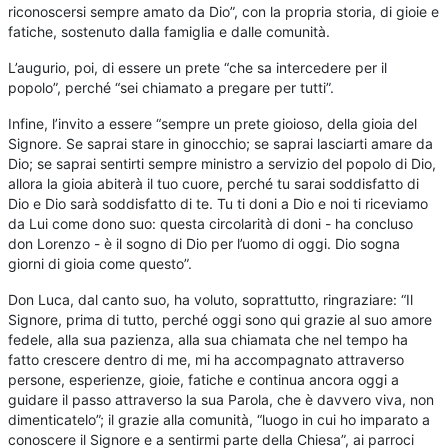
riconoscersi sempre amato da Dio”, con la propria storia, di gioie e
fatiche, sostenuto dalla famiglia e dalle comunità.
L’augurio, poi, di essere un prete “che sa intercedere per il
popolo”, perché “sei chiamato a pregare per tutti”.
Infine, l’invito a essere “sempre un prete gioioso, della gioia del
Signore. Se saprai stare in ginocchio; se saprai lasciarti amare da
Dio; se saprai sentirti sempre ministro a servizio del popolo di Dio,
allora la gioia abiterà il tuo cuore, perché tu sarai soddisfatto di
Dio e Dio sarà soddisfatto di te. Tu ti doni a Dio e noi ti riceviamo
da Lui come dono suo: questa circolarità di doni - ha concluso
don Lorenzo - è il sogno di Dio per l’uomo di oggi. Dio sogna
giorni di gioia come questo”.
Don Luca, dal canto suo, ha voluto, soprattutto, ringraziare: “Il
Signore, prima di tutto, perché oggi sono qui grazie al suo amore
fedele, alla sua pazienza, alla sua chiamata che nel tempo ha
fatto crescere dentro di me, mi ha accompagnato attraverso
persone, esperienze, gioie, fatiche e continua ancora oggi a
guidare il passo attraverso la sua Parola, che è davvero viva, non
dimenticatelo”; il grazie alla comunità, “luogo in cui ho imparato a
conoscere il Signore e a sentirmi parte della Chiesa”, ai parroci