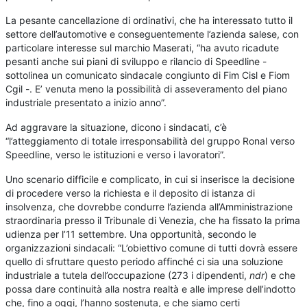
La pesante cancellazione di ordinativi, che ha interessato tutto il
settore dell’automotive e conseguentemente l’azienda salese, con
particolare interesse sul marchio Maserati, “ha avuto ricadute
pesanti anche sui piani di sviluppo e rilancio di Speedline -
sottolinea un comunicato sindacale congiunto di Fim Cisl e Fiom
Cgil -. E’ venuta meno la possibilità di asseveramento del piano
industriale presentato a inizio anno”.
Ad aggravare la situazione, dicono i sindacati, c’è
“l’atteggiamento di totale irresponsabilità del gruppo Ronal verso
Speedline, verso le istituzioni e verso i lavoratori”.
Uno scenario difficile e complicato, in cui si inserisce la decisione
di procedere verso la richiesta e il deposito di istanza di
insolvenza, che dovrebbe condurre l’azienda all’Amministrazione
straordinaria presso il Tribunale di Venezia, che ha fissato la prima
udienza per l’11 settembre. Una opportunità, secondo le
organizzazioni sindacali: “L’obiettivo comune di tutti dovrà essere
quello di sfruttare questo periodo affinché ci sia una soluzione
industriale a tutela dell’occupazione (273 i dipendenti,
ndr
) e che
possa dare continuità alla nostra realtà e alle imprese dell’indotto
che, fino a oggi, l’hanno sostenuta, e che siamo certi