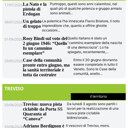
La Nato e la
Purtroppo, questi sono anni calamitosi, nei
17/07/2026
quali più di qualche potenza e gruppo armato
pistola di
sono animati
...
Erdogan
Un gelato
La polemica l’ha innescata Flavio Briatore, il noto
09/07/2026
imprenditore che, quanto a offrire ghiotte
di troppo
occasioni
...
Rosy Bindi sul voto del
Quello italiano è stato un
01/06/2026
“cammino esemplare della nascita
2 giugno 1946: “Quello
di una democrazia”. Lo ha
fu un cammino
spiegato, recentemente,
...
esemplare”
Case della comunità
Entro il 30 giugno dovranno
29/05/2026
essere completate in tutto il
pronte entro giugno, ma
Veneto. Sono le Case della
la sanità territoriale è
comunità, anello
...
tutta da costruire
TREVISO
il territorio
Treviso: nuova pista
Da lunedì 3 agosto sono partiti i
03/08/2026
lavori per la realizzazione di una
ciclabile da Porta SS
nuova pista ciclabile
Quaranta al
bidirezionale
...
“Canova”
Adriano Bordignon è
Il vescovo di Treviso, mons.
03/08/2026