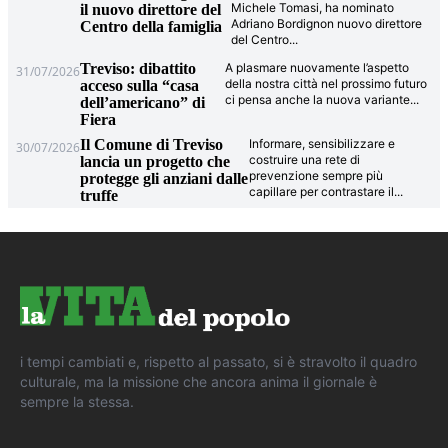
Michele Tomasi, ha nominato
il nuovo direttore del
Adriano Bordignon nuovo direttore
Centro della famiglia
del Centro
...
Treviso: dibattito
A plasmare nuovamente l’aspetto
31/07/2026
della nostra città nel prossimo futuro
acceso sulla “casa
ci pensa anche la nuova variante
...
dell’americano” di
Fiera
Il Comune di Treviso
Informare, sensibilizzare e
30/07/2026
costruire una rete di
lancia un progetto che
prevenzione sempre più
protegge gli anziani dalle
capillare per contrastare il
...
truffe
i tempi cambiati e, rispetto al passato, si è stravolto il quadro
culturale, ma la missione che ancora anima il giornale è
sempre la stessa.