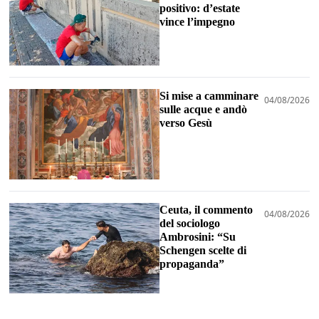
positivo: d’estate
vince l’impegno
Si mise a camminare
04/08/2026
sulle acque e andò
verso Gesù
Ceuta, il commento
04/08/2026
del sociologo
Ambrosini: “Su
Schengen scelte di
propaganda”