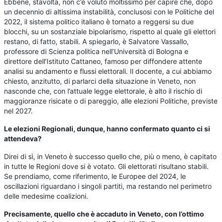
Ebbene, stavolta, non c’è voluto moltissimo per capire che, dopo
un decennio di altissima instabilità, conclusosi con le Politiche del
2022, il sistema politico italiano è tornato a reggersi su due
blocchi, su un sostanziale bipolarismo, rispetto al quale gli elettori
restano, di fatto, stabili. A spiegarlo, è Salvatore Vassallo,
professore di Scienza politica nell’Università di Bologna e
direttore dell’Istituto Cattaneo, famoso per diffondere attente
analisi su andamento e flussi elettorali. Il docente, a cui abbiamo
chiesto, anzitutto, di parlarci della situazione in Veneto, non
nasconde che, con l’attuale legge elettorale, è alto il rischio di
maggioranze risicate o di pareggio, alle elezioni Politiche, previste
nel 2027.
Le elezioni Regionali, dunque, hanno confermato quanto ci si
attendeva?
Direi di sì, in Veneto è successo quello che, più o meno, è capitato
in tutte le Regioni dove si è votato. Gli elettorati risultano stabili.
Se prendiamo, come riferimento, le Europee del 2024, le
oscillazioni riguardano i singoli partiti, ma restando nel perimetro
delle medesime coalizioni.
Precisamente, quello che è accaduto in Veneto, con l’ottimo