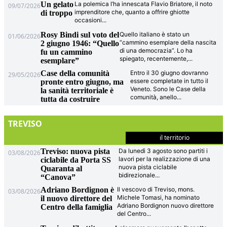
Un gelato
La polemica l’ha innescata Flavio Briatore, il noto
09/07/2026
imprenditore che, quanto a offrire ghiotte
di troppo
occasioni
...
Rosy Bindi sul voto del
Quello italiano è stato un
01/06/2026
“cammino esemplare della nascita
2 giugno 1946: “Quello
di una democrazia”. Lo ha
fu un cammino
spiegato, recentemente,
...
esemplare”
Case della comunità
Entro il 30 giugno dovranno
29/05/2026
essere completate in tutto il
pronte entro giugno, ma
Veneto. Sono le Case della
la sanità territoriale è
comunità, anello
...
tutta da costruire
TREVISO
il territorio
Treviso: nuova pista
Da lunedì 3 agosto sono partiti i
03/08/2026
lavori per la realizzazione di una
ciclabile da Porta SS
nuova pista ciclabile
Quaranta al
bidirezionale
...
“Canova”
Adriano Bordignon è
Il vescovo di Treviso, mons.
03/08/2026
Michele Tomasi, ha nominato
il nuovo direttore del
Adriano Bordignon nuovo direttore
Centro della famiglia
del Centro
...