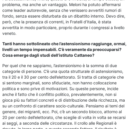
problema, ma anche un vantaggio. Meloni ha potuto affermarsi
come leader autorevole, senza che venissero avvertiti rumori di
fondo, senza essere disturbata da un dibattito interno. Devo dire,
però, che la presenza di correnti, in Fratelli d’Italia, è stata
avvertita in modo particolare, proprio durante i congressi a livello
veneto.
Tanti hanno sottolineato che l’astensionismo raggiunge, ormai,
livelli un tempo impensabili. C’è veramente da preoccuparsi?
Cosa emerge dagli studi dell’istituto Cattaneo?
Per quel che ne sappiamo, l’astensionismo è la somma di due
categorie di persone. C’è una quota strutturale di astensionismo,
tra il 20 e il 30 per cento dell’elettorato. Si tratta di categorie che
si sentono marginali, sono sfiduciate, non hanno collocazione
politica e sono prive di motivazioni. Su queste persone, incide
anche il fatto che il conflitto politico, prevalentemente, non si
gioca più su fattori concreti e di distribuzione della ricchezza, ma
su un confronto di carattere socio-culturale. Pensiamo ai temi del
genere, dei migranti, ecc. Poi, c’è un secondo blocco, attorno al
20 per cento dell’elettorato, che sceglie di volta in volta se recarsi
ai seggi, a seconda delle circostanze. Il crollo alle Regionali è
dovuto, in larga parte, a questo secondo fattore. Il risultato è