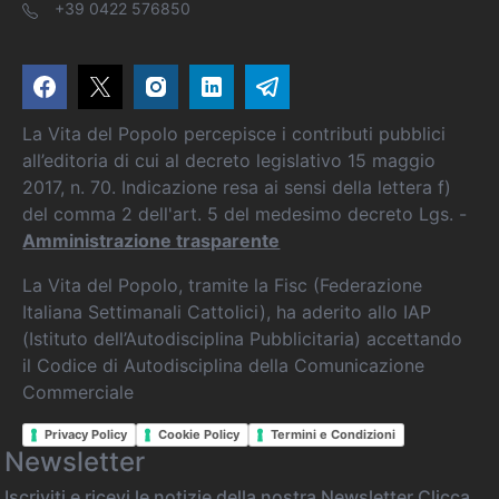
+39 0422 576850
La Vita del Popolo percepisce i contributi pubblici
all’editoria di cui al decreto legislativo 15 maggio
2017, n. 70. Indicazione resa ai sensi della lettera f)
del comma 2 dell'art. 5 del medesimo decreto Lgs. -
Amministrazione trasparente
La Vita del Popolo, tramite la Fisc (Federazione
Italiana Settimanali Cattolici), ha aderito allo IAP
(Istituto dell’Autodisciplina Pubblicitaria) accettando
il Codice di Autodisciplina della Comunicazione
Commerciale
Privacy Policy
Cookie Policy
Termini e Condizioni
Newsletter
Iscriviti e ricevi le notizie della nostra Newsletter
Clicca