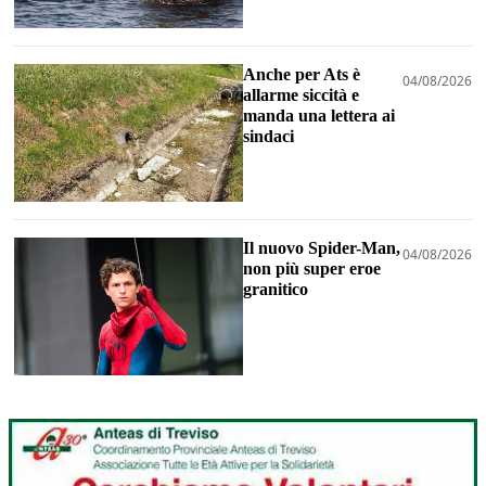
Anche per Ats è
04/08/2026
allarme siccità e
manda una lettera ai
sindaci
Il nuovo Spider-Man,
04/08/2026
non più super eroe
granitico