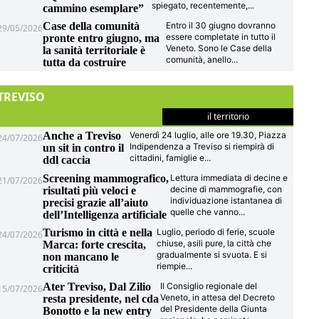
spiegato, recentemente,
...
cammino esemplare”
Case della comunità
Entro il 30 giugno dovranno
29/05/2026
essere completate in tutto il
pronte entro giugno, ma
Veneto. Sono le Case della
la sanità territoriale è
comunità, anello
...
tutta da costruire
TREVISO
il territorio
Anche a Treviso
Venerdì 24 luglio, alle ore 19.30, Piazza
24/07/2026
Indipendenza a Treviso si riempirà di
un sit in contro il
cittadini, famiglie e
...
ddl caccia
Screening mammografico,
Lettura immediata di decine e
21/07/2026
decine di mammografie, con
risultati più veloci e
individuazione istantanea di
precisi grazie all’aiuto
quelle che vanno
...
dell’Intelligenza artificiale
Turismo in città e nella
Luglio, periodo di ferie, scuole
24/07/2026
chiuse, asili pure, la città che
Marca: forte crescita,
gradualmente si svuota. E si
non mancano le
riempie
...
criticità
Ater Treviso, Dal Zilio
Il Consiglio regionale del
15/07/2026
Veneto, in attesa del Decreto
resta presidente, nel cda
del Presidente della Giunta
Bonotto e la new entry