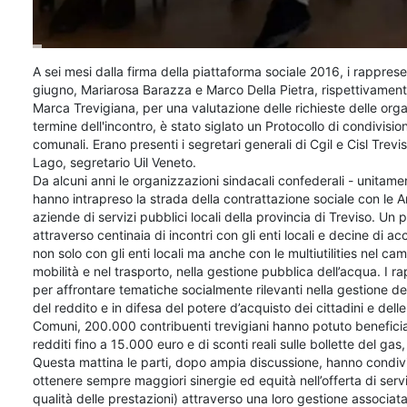
A sei mesi dalla firma della piattaforma sociale 2016, i rapprese
giugno, Mariarosa Barazza e Marco Della Pietra, rispettivament
Marca Trevigiana, per una valutazione delle richieste delle org
termine dell'incontro, è stato siglato un Protocollo di condivisio
comunali. Erano presenti i segretari generali di Cgil e Cisl Tr
Lago, segretario Uil Veneto.
Da alcuni anni le organizzazioni sindacali confederali - unitament
hanno intrapreso la strada della contrattazione sociale con le A
aziende di servizi pubblici locali della provincia di Treviso. Un 
attraverso centinaia di incontri con gli enti locali e decine di acc
non solo con gli enti locali ma anche con le multiutilities nel cam
mobilità e nel trasporto, nella gestione pubblica dell’acqua. I 
per affrontare tematiche socialmente rilevanti nella gestione dell
del reddito e in difesa del potere d’acquisto dei cittadini e delle
Comuni, 200.000 contribuenti trevigiani hanno potuto beneficia
redditi fino a 15.000 euro e di sconti reali sulle bollette del gas, 
Questa mattina le parti, dopo ampia discussione, hanno condiviso
ottenere sempre maggiori sinergie ed equità nell’offerta di servi
qualità delle prestazioni) attraverso una loro gestione associat