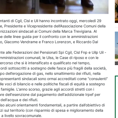
ntanti di Cgil, Cisl e Uil hanno incontrato oggi, mercoledì 29
e, Presidente e Vicepresidente dell’Associazione Comuni della
anizzazioni sindacali ai Comuni della Marca Trevigiana. Al
ne delle linee guida per il confronto con le amministrazioni
eviso, Giacomo Vendrame e Franco Lorenzon, e Riccardo Dal
e alle Federazioni dei Pensionati Spi Cgil, Cisl Fnp e Uilp Uil -
mministrazioni comunali, le Ulss, le Case di riposo e con le
percorso che si è intensificato e qualificato nel tempo,
ordi sottoscritti a sostegno delle fasce più fragili della società,
po dell’erogazione di gas, nello smaltimento dei rifiuti, nella
rappresentanti sindacali sono ormai accreditati come “consulenti”
e voci di bilancio e nelle politiche fiscali di equità a sostegno
 famiglie. L'anno scorso, grazie agli accordi stretti con i
re dell'esenzione dal pagamento dell'addizionale Irpef per
dell'acqua e dei rifiuti.
 alcuni orientamenti fondamentali, a partire dall’obiettivo di
zi sul territorio (con risparmio di spesa e miglioramento della
a a livello sovracomunale.