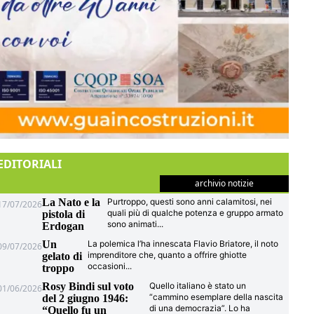
EDITORIALI
archivio notizie
La Nato e la
Purtroppo, questi sono anni calamitosi, nei
17/07/2026
quali più di qualche potenza e gruppo armato
pistola di
sono animati
...
Erdogan
Un
La polemica l’ha innescata Flavio Briatore, il noto
09/07/2026
imprenditore che, quanto a offrire ghiotte
gelato di
occasioni
...
troppo
Rosy Bindi sul voto
Quello italiano è stato un
01/06/2026
“cammino esemplare della nascita
del 2 giugno 1946:
di una democrazia”. Lo ha
“Quello fu un