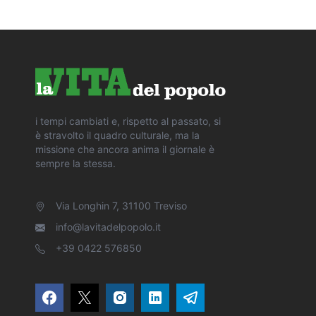
i tempi cambiati e, rispetto al passato, si
è stravolto il quadro culturale, ma la
missione che ancora anima il giornale è
sempre la stessa.
Via Longhin 7, 31100 Treviso
info@lavitadelpopolo.it
+39 0422 576850