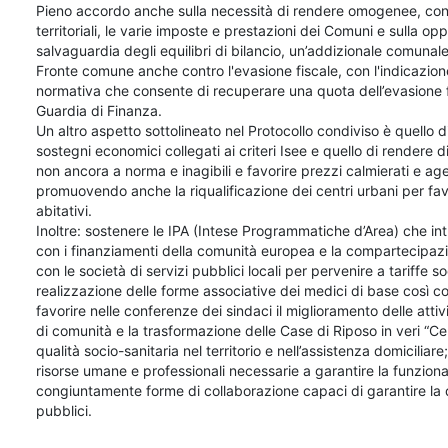
Pieno accordo anche sulla necessità di rendere omogenee, con 
territoriali, le varie imposte e prestazioni dei Comuni e sulla op
salvaguardia degli equilibri di bilancio, un’addizionale comunal
Fronte comune anche contro l'evasione fiscale, con l'indicazione d
normativa che consente di recuperare una quota dell’evasione fi
Guardia di Finanza.
Un altro aspetto sottolineato nel Protocollo condiviso è quello di 
sostegni economici collegati ai criteri Isee e quello di rendere d
non ancora a norma e inagibili e favorire prezzi calmierati e agevo
promuovendo anche la riqualificazione dei centri urbani per favori
abitativi.
Inoltre: sostenere le IPA (Intese Programmatiche d’Area) che intr
con i finanziamenti della comunità europea e la compartecipazion
con le società di servizi pubblici locali per pervenire a tariffe so
realizzazione delle forme associative dei medici di base così c
favorire nelle conferenze dei sindaci il miglioramento delle attivi
di comunità e la trasformazione delle Case di Riposo in veri “Cent
qualità socio-sanitaria nel territorio e nell’assistenza domicili
risorse umane e professionali necessarie a garantire la funzionalità
congiuntamente forme di collaborazione capaci di garantire la q
pubblici.