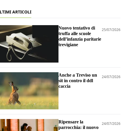
LTIMI ARTICOLI
Nuovo tentativo di
25/07/2026
truffa alle scuole
dell’infanzia paritarie
trevigiane
Anche a Treviso un
24/07/2026
sit in contro il ddl
caccia
Ripensare la
24/07/2026
parrocchia: il nuovo