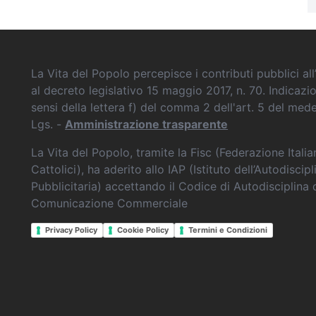
La Vita del Popolo percepisce i contributi pubblici all’
al decreto legislativo 15 maggio 2017, n. 70. Indicazi
sensi della lettera f) del comma 2 dell'art. 5 del me
Lgs. -
Amministrazione trasparente
La Vita del Popolo, tramite la Fisc (Federazione Itali
Cattolici), ha aderito allo IAP (Istituto dell’Autodiscipl
Pubblicitaria) accettando il Codice di Autodisciplina 
Comunicazione Commerciale
Privacy Policy
Cookie Policy
Termini e Condizioni