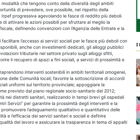
modalità che tengono conto della diversità degli ambiti
portunità di prevedere, ove possibile, nel rispetto della
e Irpef progressiva agevolando le fasce di reddito più deboli.
i attivare le azioni possibili per sfruttare al meglio la
scale, definendo convenzioni con l’Agenzia delle Entrate e la
facilitare l’accesso ai servizi sociali per le fasce più deboli con
I
isponibili, anche con investimenti dedicati, gli alloggi pubblici
lazioni tributarie nel settore privato sugli alloggi sfitti,
re il recupero di spazi a fini sociali, a servizi di prossimità e
aprendono interventi sostenibili in ambiti territoriali omogenei,
e delle Comunità locali; favorire la sottoscrizione di accordi
ciali uniformi sul territorio provinciale; appoggiare la
ome previsto dal piano regionale socio-sanitario del 2012;
tà nei distretti sanitari, realizzando in tempi brevi gli ospedali
ri Servizi” per garantire la prossimità degli interventi e la
are; promuovere l’adeguamento qualitativo e quantitativo delle
 e l’efficacia dei servizi sanitari e sociali e definire
ualità del lavoro e assicurare la trasparenza in tema di appalti