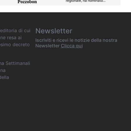
regionale, ha nominato
...
Pozzobon
Newsletter
editoria di cui
one resa ai
Iscriviti e ricevi le notizie della nostra
desimo decreto
Newsletter
Clicca qui
ana Settimanali
ina
della