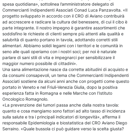
spesa quotidiana», sottolinea l’amministratore delegato di
Commercianti Indipendenti Associati Conad Luca Panzavolta. «Il
progetto sviluppato in accordo con il CRO di Aviano contribuirà
ad accrescere e radicare la cultura del benessere, di cui il cibo è
parte integrante. Il nostro impegno è garantire assortimenti che
soddisfino le richieste di clienti sempre più attenti alla qualità e
salubrità di quanto portano in tavola, adottando corretti stili
alimentari. Abbiamo solidi legami con i territori e le comunità in
seno alle quali operiamo con i nostri soci; per noi è naturale
parlare di sani stili di vita e impegnarci per sensibilizzare il
maggior numero possibile di cittadini».
Una sana alimentazione nasce da corrette abitudini di acquisto e
da consumi consapevoli, un tema che Commercianti Indipendenti
Associati sostiene da alcuni anni anche con progetti come questo
portato in Veneto e nel Friuli-Venezia Giulia, dopo la positiva
esperienza fatta in Romagna e nelle Marche con l’Istituto
Oncologico Romagnolo.
«La prevenzione dei tumori passa anche dalla nostra tavola:
quanto e cosa mangiamo sono fattori ad alto tasso di incidenza
sulla salute e tra i principali indicatori di longevità», afferma il
responsabile Epidemiologia e biostatistica del CRO Aviano Diego
Serraino. «Quale bussola ci può guidare verso la scelta giusta?