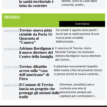
Veneto. Sono le Case della
la sanità territoriale è
comunità, anello
...
tutta da costruire
TREVISO
il territorio
Treviso: nuova pista
Da lunedì 3 agosto sono partiti i
03/08/2026
lavori per la realizzazione di una
ciclabile da Porta SS
nuova pista ciclabile
Quaranta al
bidirezionale
...
“Canova”
Adriano Bordignon è
Il vescovo di Treviso, mons.
03/08/2026
Michele Tomasi, ha nominato
il nuovo direttore del
Adriano Bordignon nuovo direttore
Centro della famiglia
del Centro
...
Treviso: dibattito
A plasmare nuovamente l’aspetto
31/07/2026
della nostra città nel prossimo futuro
acceso sulla “casa
ci pensa anche la nuova variante
...
dell’americano” di
Fiera
Il Comune di Treviso
Informare, sensibilizzare e
30/07/2026
costruire una rete di
lancia un progetto che
prevenzione sempre più
protegge gli anziani dalle
capillare per contrastare il
...
truffe