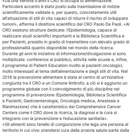
«Da una ventina d'anni il CRO si occupa di alimentazione.
Particolare accento è stato posto sulla trasmissione di notizie
scientificamente validate e, per questo, concretamente utili
all'attuazione di stili di vita capaci di ridurre il rischio di sviluppare
tumori», afferma il direttore scientifico del CRO Paolo De Paoli. «Al
CRO esistono strutture dedicate: l'Epidemiologia, capace di
realizzare studi scientifici importanti e la Biblioteca Scientifica e
per Pazienti, presidio in grado di trasmettere con elevato grado di
professionalità quanto disponibile nel mondo della ricerca.
Durante gli anni le iniziative di informazione/divulgazione si sono
moltiplicate: conferenze al pubblico, attività nelle scuole e, infine,
il programma di Patient Education rivolto ai pazienti oncologici,
molto interessati al tema dell’alimentazione e degli stili di vita. Nel
2016 la prevenzione alimentare è stata al centro di un’iniziativa
congiunta tra il CRO e un Comune limitrofo; a ciò si è aggiunto un
programma globale con il coinvolgimento di più discipline nel
programma di prevenzione (Epidemiologia, Biblioteca Scientifica
e Pazienti, Gastroenterologia, Oncologia medica, Anestesia e
Rianimazione) che è caratteristico dei Comprehensive Cancer
Centers come il CRO dove la ricerca, la diagnosi e la cura si
integrano con la prevenzione e l’educazione sanitaria».
«Gli alimenti sono l’anello di congiunzione che lega una persona al
territorio in cui vive; prendersi cura della propria salute parte dalla