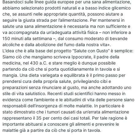
Basandoci sulle linee guida europee per una sana alimentazione,
abbiamo selezionato prodotti naturali e a basso indice glicemico
che, se assunti nelle appropriate quantità, possono aiutare a
seguire la giusta strada per l’alimentazione. Per mantenersi in
salute una sana alimentazione è necessaria ma non sufficiente e
va accompagnata da un’adeguata attività fisica – non inferiore a
150 minuti alla settimana –, dal consumo moderato di bevande
alcoliche e dalla abolizione del fumo dalla nostra vita».
L’idea che è alla base del progetto “Salute con Gusto” è semplice:
Siamo ciò che mangiamo scriveva Ippocrate, il padre della
medicina, nel 430 a.C. e stare meglio è dunque possibile
partendo da ciò che si porta quotidianamente in tavola e si
mangia. Una dieta variegata e equilibrata è il primo passo per
prendersi cura della propria salute, privilegiando cibi e
preparazioni senza rinunciare al gusto, ma anche adottando uno
stile di vita salutistico. Recenti studi scientifici hanno messo in
evidenza come l’ambiente e le abitudini di vita delle persone siano
responsabili dell’insorgenza di molte malattie. In particolare è
stato dimostrato che i tumori causati da un’errata alimentazione
rappresentano il 35 per cento dei casi totali. Per tale ragione è
importante abituarsi a conoscere gli alimenti e prevenire le
malattie già a partire da ciò che si porta in tavola.