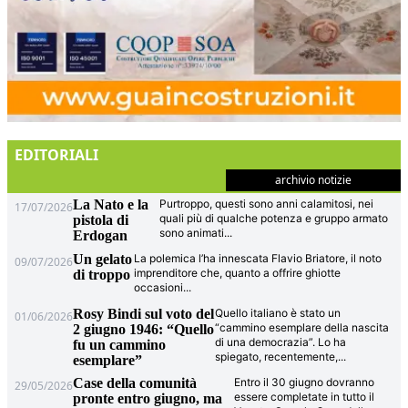
EDITORIALI
archivio notizie
La Nato e la
Purtroppo, questi sono anni calamitosi, nei
17/07/2026
quali più di qualche potenza e gruppo armato
pistola di
sono animati
...
Erdogan
Un gelato
La polemica l’ha innescata Flavio Briatore, il noto
09/07/2026
imprenditore che, quanto a offrire ghiotte
di troppo
occasioni
...
Rosy Bindi sul voto del
Quello italiano è stato un
01/06/2026
“cammino esemplare della nascita
2 giugno 1946: “Quello
di una democrazia”. Lo ha
fu un cammino
spiegato, recentemente,
...
esemplare”
Case della comunità
Entro il 30 giugno dovranno
29/05/2026
essere completate in tutto il
pronte entro giugno, ma