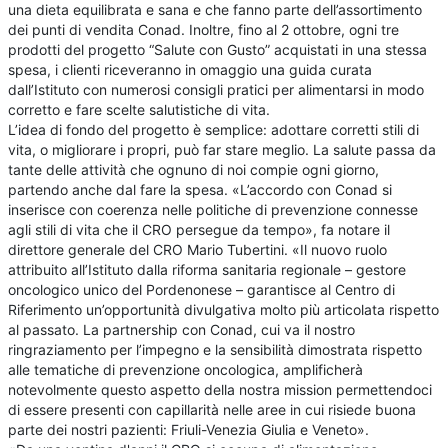
una dieta equilibrata e sana e che fanno parte dell’assortimento
dei punti di vendita Conad. Inoltre, fino al 2 ottobre, ogni tre
prodotti del progetto “Salute con Gusto” acquistati in una stessa
spesa, i clienti riceveranno in omaggio una guida curata
dall’Istituto con numerosi consigli pratici per alimentarsi in modo
corretto e fare scelte salutistiche di vita.
L’idea di fondo del progetto è semplice: adottare corretti stili di
vita, o migliorare i propri, può far stare meglio. La salute passa da
tante delle attività che ognuno di noi compie ogni giorno,
partendo anche dal fare la spesa. «L’accordo con Conad si
inserisce con coerenza nelle politiche di prevenzione connesse
agli stili di vita che il CRO persegue da tempo», fa notare il
direttore generale del CRO Mario Tubertini. «Il nuovo ruolo
attribuito all’Istituto dalla riforma sanitaria regionale – gestore
oncologico unico del Pordenonese – garantisce al Centro di
Riferimento un’opportunità divulgativa molto più articolata rispetto
al passato. La partnership con Conad, cui va il nostro
ringraziamento per l’impegno e la sensibilità dimostrata rispetto
alle tematiche di prevenzione oncologica, amplificherà
notevolmente questo aspetto della nostra mission permettendoci
di essere presenti con capillarità nelle aree in cui risiede buona
parte dei nostri pazienti: Friuli-Venezia Giulia e Veneto».