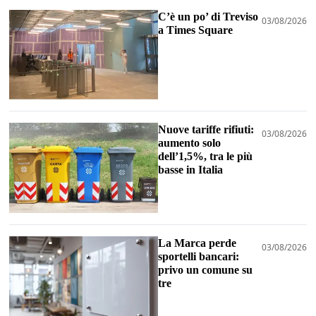
C’è un po’ di Treviso
03/08/2026
a Times Square
Nuove tariffe rifiuti:
03/08/2026
aumento solo
dell’1,5%, tra le più
basse in Italia
La Marca perde
03/08/2026
sportelli bancari:
privo un comune su
tre