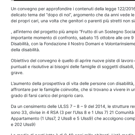
Un convegno per approfondire i contenuti della legge 122/2016, 
delicato tema del “dopo di noi”, argomento che da anni vede le f
dei propri cari, una volta che genitori o parenti più stretti non
, all’interno del progetto più ampio “Frutto di un Sostegno Soc
importante momento di confronto, sabato 15 ottobre alle ore 9 all
Disabilità, con la Fondazione il Nostro Domani e Volontarinsiem
della disabilità.
Obiettivo del convegno è quello di aprire nuove piste di lavoro
puntuali e risolutive ai bisogni delle famiglie di soggetti disabi
grave.
L’aumento della prospettiva di vita delle persone con disabilità, 
affrontare per le famiglie coinvolte, che si trovano a vivere in 
grado di farsi carico del proprio caro.
Da un censimento delle ULSS 7 – 8 – 9 del 2014, le strutture resid
sono 33, divise in 4 RSA (3 per l’Ulss 8 e 1 Ulss 7) 21 Comunità 
Appartamento (1 Ulss7, 2 Ulss8 e 5 Ulss9) che accolgono compl
e 202 Ulss9)