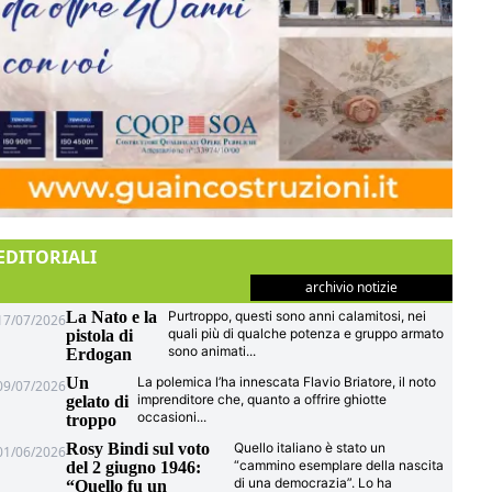
EDITORIALI
archivio notizie
La Nato e la
Purtroppo, questi sono anni calamitosi, nei
17/07/2026
quali più di qualche potenza e gruppo armato
pistola di
sono animati
...
Erdogan
Un
La polemica l’ha innescata Flavio Briatore, il noto
09/07/2026
imprenditore che, quanto a offrire ghiotte
gelato di
occasioni
...
troppo
Rosy Bindi sul voto
Quello italiano è stato un
01/06/2026
“cammino esemplare della nascita
del 2 giugno 1946:
di una democrazia”. Lo ha
“Quello fu un