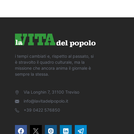
i tempi cambiati e, rispetto al passato, si
è stravolto il quadro culturale, ma la
missione che ancora anima il giornale è
sempre la stessa.
Via Longhin 7, 31100 Treviso
info@lavitadelpopolo.it
+39 0422 576850