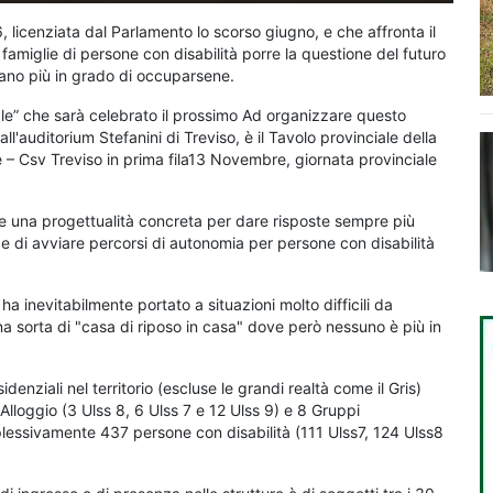
licenziata dal Parlamento lo scorso giugno, e che affronta il
amiglie di persone con disabilità porre la questione del futuro
 siano più in grado di occuparsene.
iale” che sarà celebrato il prossimo Ad organizzare questo
'auditorium Stefanini di Treviso, è il Tavolo provinciale della
e – Csv Treviso in prima fila13 Novembre, giornata provinciale
 e una progettualità concreta per dare risposte sempre più
li, e di avviare percorsi di autonomia per persone con disabilità
ha inevitabilmente portato a situazioni molto difficili da
una sorta di "casa di riposo in casa" dove però nessuno è più in
enziali nel territorio (escluse le grandi realtà come il Gris)
Alloggio (3 Ulss 8, 6 Ulss 7 e 12 Ulss 9) e 8 Gruppi
essivamente 437 persone con disabilità (111 Ulss7, 124 Ulss8