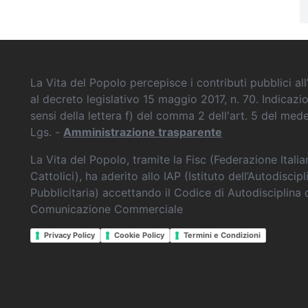
La Vita del Popolo percepisce i contributi pubblici all’
al decreto legislativo 15 maggio 2017, n. 70. Indicazi
sensi della lettera f) del comma 2 dell'art. 5 del me
Lgs. -
Amministrazione trasparente
La Vita del Popolo, tramite la Fisc (Federazione Itali
Cattolici), ha aderito allo IAP (Istituto dell’Autodiscipl
Pubblicitaria) accettando il Codice di Autodisciplina 
Comunicazione Commerciale
Privacy Policy
Cookie Policy
Termini e Condizioni