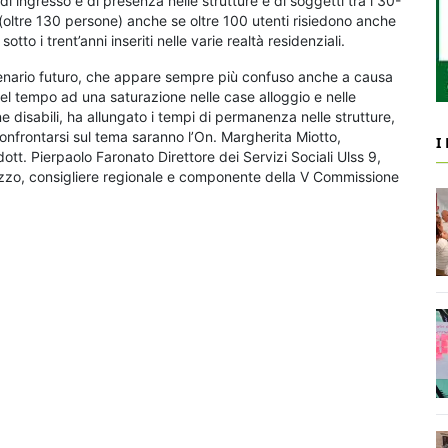
 di ingresso e di presenza nelle strutture è di soggetti tra i 30-
(oltre 130 persone) anche se oltre 100 utenti risiedono anche
tto i trent’anni inseriti nelle varie realtà residenziali.
cenario futuro, che appare sempre più confuso anche a causa
nel tempo ad una saturazione nelle case alloggio e nelle
e disabili, ha allungato i tempi di permanenza nelle strutture,
 confrontarsi sul tema saranno l’On. Margherita Miotto,
I
ott. Pierpaolo Faronato Direttore dei Servizi Sociali Ulss 9,
zzo, consigliere regionale e componente della V Commissione