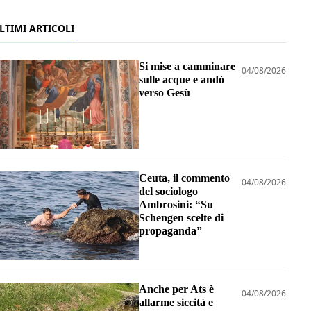
LTIMI ARTICOLI
Si mise a camminare
04/08/2026
sulle acque e andò
verso Gesù
Ceuta, il commento
04/08/2026
del sociologo
Ambrosini: “Su
Schengen scelte di
propaganda”
Anche per Ats è
04/08/2026
allarme siccità e