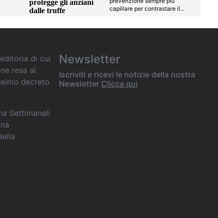
prevenzione sempre più
protegge gli anziani
capillare per contrastare il
...
dalle truffe
Newsletter
editoria di cui
one resa ai
Iscriviti e ricevi le notizie della nostra
desimo decreto
Newsletter
Clicca qui
ana Settimanali
ina
della