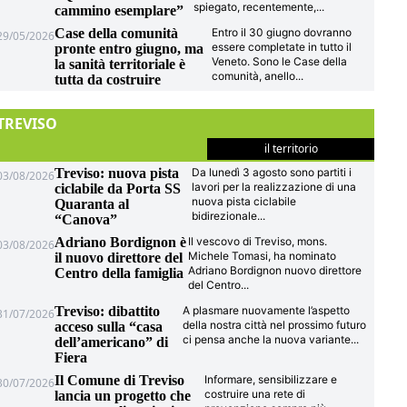
spiegato, recentemente,
...
cammino esemplare”
Case della comunità
Entro il 30 giugno dovranno
29/05/2026
essere completate in tutto il
pronte entro giugno, ma
Veneto. Sono le Case della
la sanità territoriale è
comunità, anello
...
tutta da costruire
TREVISO
il territorio
Treviso: nuova pista
Da lunedì 3 agosto sono partiti i
03/08/2026
lavori per la realizzazione di una
ciclabile da Porta SS
nuova pista ciclabile
Quaranta al
bidirezionale
...
“Canova”
Adriano Bordignon è
Il vescovo di Treviso, mons.
03/08/2026
Michele Tomasi, ha nominato
il nuovo direttore del
Adriano Bordignon nuovo direttore
Centro della famiglia
del Centro
...
Treviso: dibattito
A plasmare nuovamente l’aspetto
31/07/2026
della nostra città nel prossimo futuro
acceso sulla “casa
ci pensa anche la nuova variante
...
dell’americano” di
Fiera
Il Comune di Treviso
Informare, sensibilizzare e
30/07/2026
costruire una rete di
lancia un progetto che