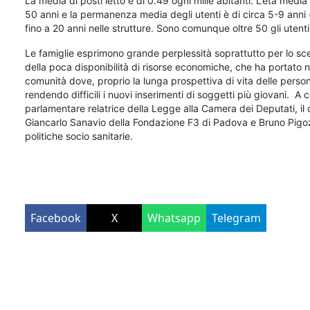
La media di posti letto è di 0.49 ogni mille abitanti. L’età media
50 anni e la permanenza media degli utenti è di circa 5-9 anni 
fino a 20 anni nelle strutture. Sono comunque oltre 50 gli utenti so
Le famiglie esprimono grande perplessità soprattutto per lo s
della poca disponibilità di risorse economiche, che ha portato 
comunità dove, proprio la lunga prospettiva di vita delle person
rendendo difficili i nuovi inserimenti di soggetti più giovani. A
parlamentare relatrice della Legge alla Camera dei Deputati, il d
Giancarlo Sanavio della Fondazione F3 di Padova e Bruno Pigo
politiche socio sanitarie.
Facebook
X
Whatsapp
Telegram