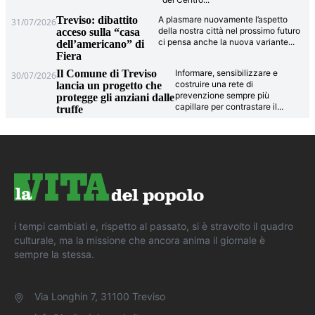
Treviso: dibattito
A plasmare nuovamente l’aspetto
31/07/2026
della nostra città nel prossimo futuro
acceso sulla “casa
ci pensa anche la nuova variante
...
dell’americano” di
Fiera
Il Comune di Treviso
Informare, sensibilizzare e
30/07/2026
costruire una rete di
lancia un progetto che
prevenzione sempre più
protegge gli anziani dalle
capillare per contrastare il
...
truffe
i tempi cambiati e, rispetto al passato, si è stravolto il quadro
culturale, ma la missione che ancora anima il giornale è
sempre la stessa.
Via Longhin 7, 31100 Treviso