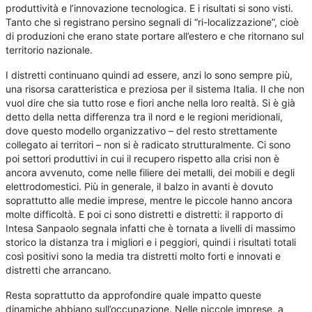
produttività e l’innovazione tecnologica. E i risultati si sono visti.
Tanto che si registrano persino segnali di “ri-localizzazione”, cioè
di produzioni che erano state portare all’estero e che ritornano sul
territorio nazionale.
I distretti continuano quindi ad essere, anzi lo sono sempre più,
una risorsa caratteristica e preziosa per il sistema Italia. Il che non
vuol dire che sia tutto rose e fiori anche nella loro realtà. Si è già
detto della netta differenza tra il nord e le regioni meridionali,
dove questo modello organizzativo – del resto strettamente
collegato ai territori – non si è radicato strutturalmente. Ci sono
poi settori produttivi in cui il recupero rispetto alla crisi non è
ancora avvenuto, come nelle filiere dei metalli, dei mobili e degli
elettrodomestici. Più in generale, il balzo in avanti è dovuto
soprattutto alle medie imprese, mentre le piccole hanno ancora
molte difficoltà. E poi ci sono distretti e distretti: il rapporto di
Intesa Sanpaolo segnala infatti che è tornata a livelli di massimo
storico la distanza tra i migliori e i peggiori, quindi i risultati totali
così positivi sono la media tra distretti molto forti e innovati e
distretti che arrancano.
Resta soprattutto da approfondire quale impatto queste
dinamiche abbiano sull’occupazione. Nelle piccole imprese, a