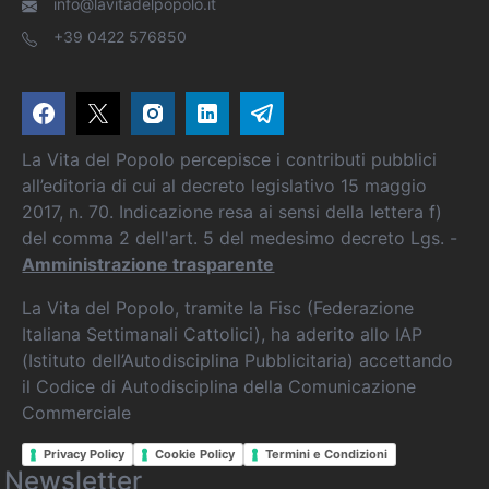
info@lavitadelpopolo.it
+39 0422 576850
La Vita del Popolo percepisce i contributi pubblici
all’editoria di cui al decreto legislativo 15 maggio
2017, n. 70. Indicazione resa ai sensi della lettera f)
del comma 2 dell'art. 5 del medesimo decreto Lgs. -
Amministrazione trasparente
La Vita del Popolo, tramite la Fisc (Federazione
Italiana Settimanali Cattolici), ha aderito allo IAP
(Istituto dell’Autodisciplina Pubblicitaria) accettando
il Codice di Autodisciplina della Comunicazione
Commerciale
Privacy Policy
Cookie Policy
Termini e Condizioni
Newsletter