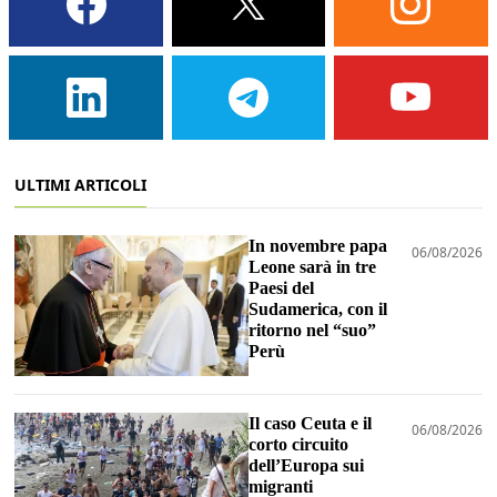
ULTIMI ARTICOLI
In novembre papa
06/08/2026
Leone sarà in tre
Paesi del
Sudamerica, con il
ritorno nel “suo”
Perù
Il caso Ceuta e il
06/08/2026
corto circuito
dell’Europa sui
migranti