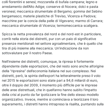
colli fiorentini e senesi; mozzarella di bufala campana; legno e
arredamento dell’Alto Adige; conserve di Nocera; dolci e pasta
veronesi; meccanica strumentale di Bergamo; gomma del Sebino
bergamasco; materie plastiche di Treviso, Vicenza e Padova;
macchine per la concia della pelle di Vigevano; marmo di Carrara;
meccanica strumentale di Vicenza; termomeccanica scaligera.
Spicca la netta prevalenza del nord e del nord-est in particolare,
com’è nella storia dei distretti, pur con un paio di significative
presenze meridionali nel settore agroalimentare, che è quello che
tira di più insieme alla meccanica. Un’indicazione da non
sottovalutare per il nostro Paese.
Nell’insieme dei distretti, comunque, la ripresa è fortemente
dipendente dalle esportazioni, che del resto sono anche all’origine
della “ripresina” dell’economia italiana nel suo complesso. Nei
distretti, però, la spinta dell’export ha letteralmente preso il volo:
nel 2015 le esportazioni sono state pari a 94,6 miliardi di euro,
oltre il doppio del 2009, il momento più difficile per le imprese
delle aree distrettuali, che in quell’anno hanno subìto l’impatto
della crisi al punto da far ipotizzare la fine dello stesso modello
organizzativo. Invece, mentre si cominciava a teorizzare il loro
superamento, i distretti hanno intrapreso la risalita, puntando sulla