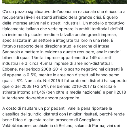
C’è un pezzo significativo dell’economia nazionale che è riuscita a
recuperare i livelli esistenti all’inizio della grande crisi. È quello
delle imprese attive nei distretti industriali. Un modello produttivo
tipicamente italiano che vede operare in ambiti territoriali definiti
un insieme di piccole, medie e talvolta anche grandi imprese,
specializzate in un settore e integrate tra loro in una rete. È
l’ottavo rapporto della direzione studi e ricerche di Intesa
Sanpaolo a mettere in evidenza questo recupero, analizzando i
bilanci di quasi 15mila imprese appartenenti a 149 distretti
industriali e di circa 45mila imprese di aree non-distrettuali.
Ebbene, nel periodo 2008-2014 lo scarto negativo nei distretti è
di appena lo 0,5%, mentre le aree non distrettuali hanno perso
quasi il 6%. Non solo. Nel 2015 il fatturato nei distretti ha superato
quello del 2008 (+3,5%), nel biennio 2016-2017 la crescita è
stimata intorno all’1,4% (ben oltre la media nazionale) e per il 2018
la tendenza dovrebbe ancora progredire.
A costo di risultare un po’ pedanti, vale la pena riportare la
classifica dei quindici distretti con i migliori risultati, perché rende
bene l’idea di questa realtà: prosecco di Conegliano-
Valdobbiadene; occhialeria di Belluno; salumi di Parma; vini dei