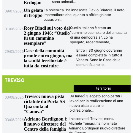
sono animati
...
Erdogan
Un gelato
La polemica l’ha innescata Flavio Briatore, il noto
09/07/2026
imprenditore che, quanto a offrire ghiotte
di troppo
occasioni
...
Rosy Bindi sul voto del
Quello italiano è stato un
01/06/2026
“cammino esemplare della nascita
2 giugno 1946: “Quello
di una democrazia”. Lo ha
fu un cammino
spiegato, recentemente,
...
esemplare”
Case della comunità
Entro il 30 giugno dovranno
29/05/2026
essere completate in tutto il
pronte entro giugno, ma
Veneto. Sono le Case della
la sanità territoriale è
comunità, anello
...
tutta da costruire
TREVISO
il territorio
Treviso: nuova pista
Da lunedì 3 agosto sono partiti i
03/08/2026
lavori per la realizzazione di una
ciclabile da Porta SS
nuova pista ciclabile
Quaranta al
bidirezionale
...
“Canova”
Adriano Bordignon è
Il vescovo di Treviso, mons.
03/08/2026
Michele Tomasi, ha nominato
il nuovo direttore del
Adriano Bordignon nuovo direttore
Centro della famiglia
del Centro
...