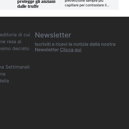
prevenzione sempre più
protegge gli anziani
capillare per contrastare il
...
dalle truffe
Newsletter
editoria di cui
one resa ai
Iscriviti e ricevi le notizie della nostra
desimo decreto
Newsletter
Clicca qui
ana Settimanali
ina
della