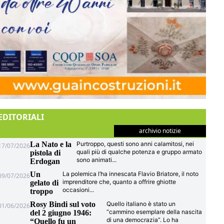
EDITORIALI
archivio notizie
La Nato e la
Purtroppo, questi sono anni calamitosi, nei
17/07/2026
quali più di qualche potenza e gruppo armato
pistola di
sono animati
...
Erdogan
Un
La polemica l’ha innescata Flavio Briatore, il noto
09/07/2026
imprenditore che, quanto a offrire ghiotte
gelato di
occasioni
...
troppo
Rosy Bindi sul voto
Quello italiano è stato un
01/06/2026
“cammino esemplare della nascita
del 2 giugno 1946:
di una democrazia”. Lo ha
“Quello fu un