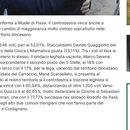
onferma a Musile di Piave. Il centrodestra vince anche a
cambio di maggioranza molto vistoso soprattutto nelle
ritorio diocesano.
546 voti, pari al 52,01%. Staccatissimi Davide Quaggiotto del
ella Civica L'Alternativa giusta (13,11%). Tra i voti di lista la
o meno lo stesso. Il sindaco leghista uscente, Marco Serena,
 sorprendente il secondo posto dei 5 Stelle, al 18% con
 terzo con il 17%. per la lega, uscendo dal territorio diocesano,
idata del Carroccio, Maria Scardellato, si presenta al
al nostro territorio si il centrdestra a trazione leghista si
 vince con il 60,94%, distanziando di oltre 1.200 voti Vanio
o Guizzo è al 40,65%, molto distanziate le Civiche di Sebastian
ari, che con il 77,77% surclassa l'ex sindaco Rodolfo de Paoli,
li altri due comuni trevigiani che non fanno parte del
lè e Cordignano.