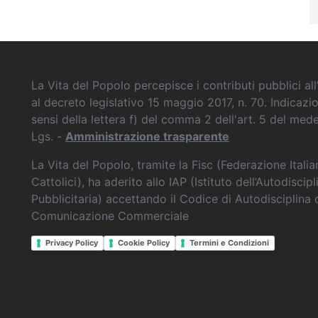
La Vita del Popolo percepisce i contributi pubblici all’
al decreto legislativo 15 maggio 2017, n. 70. Indicazi
sensi della lettera f) del comma 2 dell'art. 5 del me
Lgs. -
Amministrazione trasparente
La Vita del Popolo, tramite la Fisc (Federazione Itali
Cattolici), ha aderito allo IAP (Istituto dell’Autodiscipl
Pubblicitaria) accettando il Codice di Autodisciplina 
Comunicazione Commerciale
Privacy Policy
Cookie Policy
Termini e Condizioni