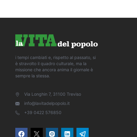
i tempi cambiati e, rispetto al passato, si
è stravolto il quadro culturale, ma la
missione che ancora anima il giornale è
sempre la stessa.
Via Longhin 7, 31100 Treviso
info@lavitadelpopolo.it
+39 0422 576850