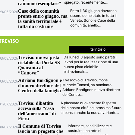
spiegato, recentemente,
...
cammino esemplare”
Case della comunità
Entro il 30 giugno dovranno
29/05/2026
essere completate in tutto il
pronte entro giugno, ma
Veneto. Sono le Case della
la sanità territoriale è
comunità, anello
...
tutta da costruire
TREVISO
il territorio
Treviso: nuova pista
Da lunedì 3 agosto sono partiti i
03/08/2026
lavori per la realizzazione di una
ciclabile da Porta SS
nuova pista ciclabile
Quaranta al
bidirezionale
...
“Canova”
Adriano Bordignon è
Il vescovo di Treviso, mons.
03/08/2026
Michele Tomasi, ha nominato
il nuovo direttore del
Adriano Bordignon nuovo direttore
Centro della famiglia
del Centro
...
Treviso: dibattito
A plasmare nuovamente l’aspetto
31/07/2026
della nostra città nel prossimo futuro
acceso sulla “casa
ci pensa anche la nuova variante
...
dell’americano” di
Fiera
Il Comune di Treviso
Informare, sensibilizzare e
30/07/2026
costruire una rete di
lancia un progetto che