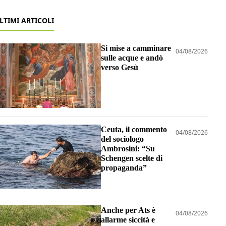
LTIMI ARTICOLI
Si mise a camminare
04/08/2026
sulle acque e andò
verso Gesù
Ceuta, il commento
04/08/2026
del sociologo
Ambrosini: “Su
Schengen scelte di
propaganda”
Anche per Ats è
04/08/2026
allarme siccità e