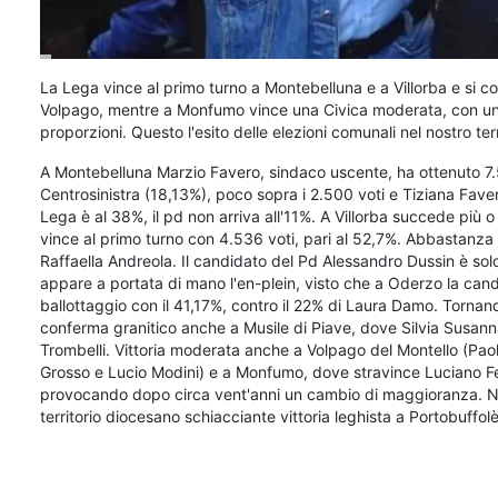
La Lega vince al primo turno a Montebelluna e a Villorba e si c
Volpago, mentre a Monfumo vince una Civica moderata, con un 
proporzioni. Questo l'esito delle elezioni comunali nel nostro ter
A Montebelluna Marzio Favero, sindaco uscente, ha ottenuto 7.
Centrosinistra (18,13%), poco sopra i 2.500 voti e Tiziana Favero d
Lega è al 38%, il pd non arriva all'11%. A Villorba succede più 
vince al primo turno con 4.536 voti, pari al 52,7%. Abbastanza
Raffaella Andreola. Il candidato del Pd Alessandro Dussin è solo
appare a portata di mano l'en-plein, visto che a Oderzo la cand
ballottaggio con il 41,17%, contro il 22% di Laura Damo. Tornando 
conferma granitico anche a Musile di Piave, dove Silvia Susanna
Trombelli. Vittoria moderata anche a Volpago del Montello (Paol
Grosso e Lucio Modini) e a Monfumo, dove stravince Luciano Ferr
provocando dopo circa vent'anni un cambio di maggioranza. Neg
territorio diocesano schiacciante vittoria leghista a Portobuffo