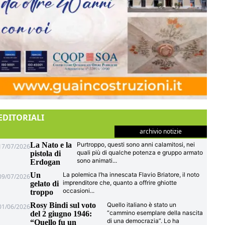
EDITORIALI
archivio notizie
La Nato e la
Purtroppo, questi sono anni calamitosi, nei
17/07/2026
quali più di qualche potenza e gruppo armato
pistola di
sono animati
...
Erdogan
Un
La polemica l’ha innescata Flavio Briatore, il noto
09/07/2026
imprenditore che, quanto a offrire ghiotte
gelato di
occasioni
...
troppo
Rosy Bindi sul voto
Quello italiano è stato un
01/06/2026
“cammino esemplare della nascita
del 2 giugno 1946:
di una democrazia”. Lo ha
“Quello fu un