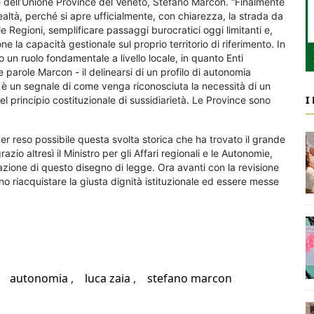
e dell’Unione Province del Veneto, Stefano Marcon. “Finalmente
ltà, perché si apre ufficialmente, con chiarezza, la strada da
 Regioni, semplificare passaggi burocratici oggi limitanti e,
ne la capacità gestionale sul proprio territorio di riferimento. In
un ruolo fondamentale a livello locale, in quanto Enti
e parole Marcon - il delinearsi di un profilo di autonomia
rio è un segnale di come venga riconosciuta la necessità di un
I
o del principio costituzionale di sussidiarietà. Le Province sono
er reso possibile questa svolta storica che ha trovato il grande
o altresì il Ministro per gli Affari regionali e le Autonomie,
azione di questo disegno di legge. Ora avanti con la revisione
no riacquistare la giusta dignità istituzionale ed essere messe
autonomia
luca zaia
stefano marcon