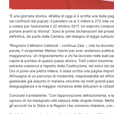
“È una giornata storica. All’alba di oggi si è scritta una bella
nei confronti del popolo. Il pensiero va ai 2 milioni e 273 mila 
a votare per l’autonomia il 22 ottobre 2017. Un esercito compo
portare avanti la riforma”. Sono le prime dichiarazioni del pre
definitiva, da parte della Camera, del disegno di legge sull’aut
“Ringrazio il Ministro Calderoli - continua Zaia -, che ha lavor
parola, il vicepremier Matteo Salvini per aver sostenuto politicam
maggioranza. Un ringraziamento a chi ha lavorato nelle aule parla
capire la portata di questo passo storico. Tutti coloro insomm
estrema coerenza e rispetto della Costituzione, nel solco dei det
Ora si pone una pietra miliare: è stata scritta una pagina impor
All’insegna di un percorso di modernità, responsabilità ed effici
gestionale già assunto in maniera vincente da molti grandi paesi e
diseguaglianze e la maggior vicinanza delle istituzioni ai cittadin
Conclude il presidente: “Con l’approvazione dell’autonomia, e l
ognuno di noi impegnato alla stesura delle singole intese. Mette
gli accordi tra lo Stato e le Regioni che vorranno chiedere, con 