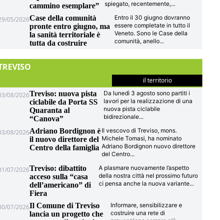
spiegato, recentemente,
...
cammino esemplare”
Case della comunità
Entro il 30 giugno dovranno
29/05/2026
essere completate in tutto il
pronte entro giugno, ma
Veneto. Sono le Case della
la sanità territoriale è
comunità, anello
...
tutta da costruire
TREVISO
il territorio
Treviso: nuova pista
Da lunedì 3 agosto sono partiti i
03/08/2026
lavori per la realizzazione di una
ciclabile da Porta SS
nuova pista ciclabile
Quaranta al
bidirezionale
...
“Canova”
Adriano Bordignon è
Il vescovo di Treviso, mons.
03/08/2026
Michele Tomasi, ha nominato
il nuovo direttore del
Adriano Bordignon nuovo direttore
Centro della famiglia
del Centro
...
Treviso: dibattito
A plasmare nuovamente l’aspetto
31/07/2026
della nostra città nel prossimo futuro
acceso sulla “casa
ci pensa anche la nuova variante
...
dell’americano” di
Fiera
Il Comune di Treviso
Informare, sensibilizzare e
30/07/2026
costruire una rete di
lancia un progetto che