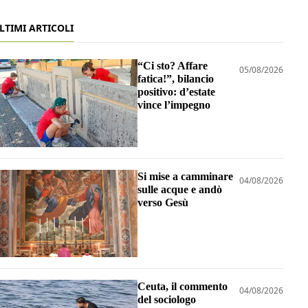
LTIMI ARTICOLI
“Ci sto? Affare
05/08/2026
fatica!”, bilancio
positivo: d’estate
vince l’impegno
Si mise a camminare
04/08/2026
sulle acque e andò
verso Gesù
Ceuta, il commento
04/08/2026
del sociologo