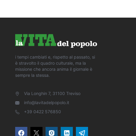
i tempi cambiati e, rispetto al passato, si
è stravolto il quadro culturale, ma la
missione che ancora anima il giornale è
sempre la stessa.
Via Longhin 7, 31100 Treviso
info@lavitadelpopolo.it
+39 0422 576850