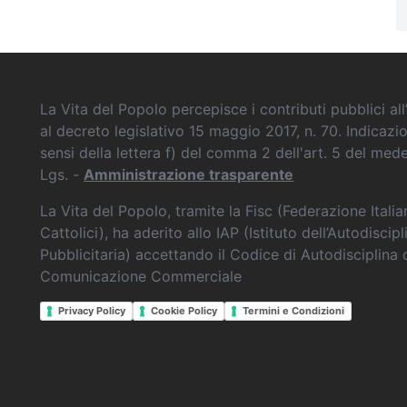
La Vita del Popolo percepisce i contributi pubblici all’
al decreto legislativo 15 maggio 2017, n. 70. Indicazi
sensi della lettera f) del comma 2 dell'art. 5 del me
Lgs. -
Amministrazione trasparente
La Vita del Popolo, tramite la Fisc (Federazione Itali
Cattolici), ha aderito allo IAP (Istituto dell’Autodiscipl
Pubblicitaria) accettando il Codice di Autodisciplina 
Comunicazione Commerciale
Privacy Policy
Cookie Policy
Termini e Condizioni