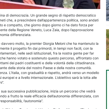
 pagina di democrazia. Un grande segno di rispetto democratico
veneti che, a prescindere dall’appartenenza politica, sono andati
sto e compatto, che giorno dopo giorno ci ha dato forza per
sidente della Regione Veneto, Luca Zaia, dopo l’approvazione
onomia differenziata.
ato davvero molto, la premier Giorgia Meloni che ha mantenuto la
ente il progetto fin dai primordi, in tempi non facili, con la
mentari, nelle sedi istituzionali, fra la nostra gente per far
a che hanno votato e sostenuto questo percorso, affrontato con
tami dei padri costituenti e della volontà della cittadinanza.
tante della storia del nostro Paese e della nostra comunità.
enza. L’Italia, con gradualità e rispetto, andrà verso un modello
uropei e a livello internazionale. L’obiettivo sarà la lotta alle
i”.
a sua successiva pubblicazione, inizia un percorso che vedrà
ndo a frutto la reale efficacia dell’autonomia differenziata, con
responsabilità, l’autonomia”.