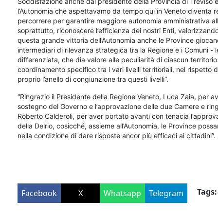
Soddisfazione anche dal presidente della Provincia di Treviso 
l’Autonomia che aspettavamo da tempo qui in Veneto diventa rea
percorrere per garantire maggiore autonomia amministrativa alle
soprattutto, riconoscere l’efficienza dei nostri Enti, valorizzando
questa grande vittoria dell’Autonomia anche le Province giocano 
intermediari di rilevanza strategica tra la Regione e i Comuni - l
differenziata, che dia valore alle peculiarità di ciascun territo
coordinamento specifico tra i vari livelli territoriali, nel rispett
proprio l’anello di congiunzione tra questi livelli”.
“Ringrazio il Presidente della Regione Veneto, Luca Zaia, per av
sostegno del Governo e l’approvazione delle due Camere e ringrazi
Roberto Calderoli, per aver portato avanti con tenacia l’approv
della Delrio, cosicché, assieme all’Autonomia, le Province possa
nella condizione di dare risposte ancor più efficaci ai cittadini”.
Tags:
Facebook
X
Whatsapp
Telegram