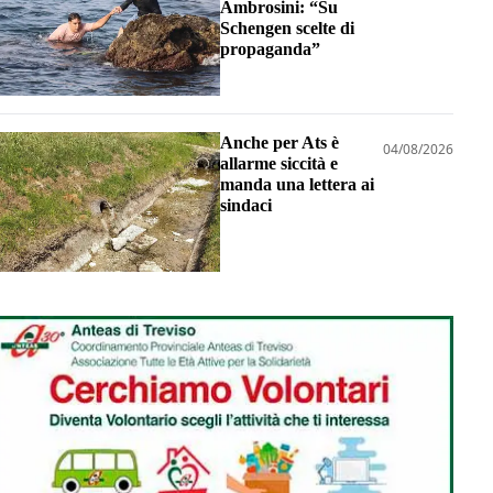
Ambrosini: “Su
Schengen scelte di
propaganda”
Anche per Ats è
04/08/2026
allarme siccità e
manda una lettera ai
sindaci