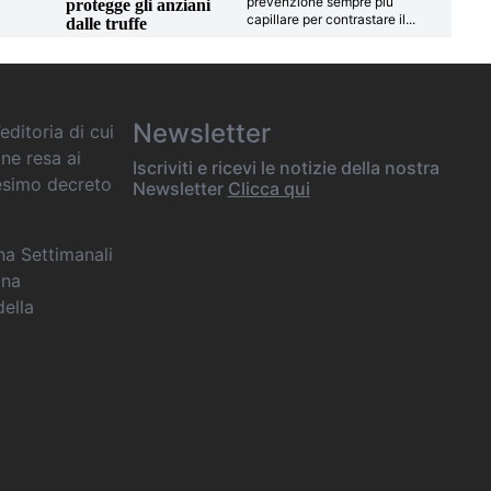
prevenzione sempre più
protegge gli anziani
capillare per contrastare il
...
dalle truffe
Newsletter
editoria di cui
one resa ai
Iscriviti e ricevi le notizie della nostra
desimo decreto
Newsletter
Clicca qui
ana Settimanali
ina
della