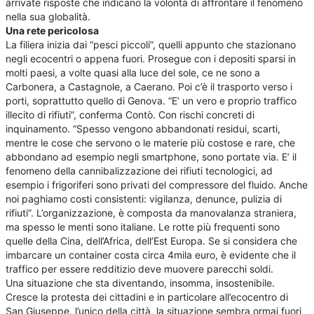
arrivate risposte che indicano la volontà di affrontare il fenomeno
nella sua globalità.
Una rete pericolosa
La filiera inizia dai “pesci piccoli”, quelli appunto che stazionano
negli ecocentri o appena fuori. Prosegue con i depositi sparsi in
molti paesi, a volte quasi alla luce del sole, ce ne sono a
Carbonera, a Castagnole, a Caerano. Poi c’è il trasporto verso i
porti, soprattutto quello di Genova. “E’ un vero e proprio traffico
illecito di rifiuti”, conferma Contò. Con rischi concreti di
inquinamento. “Spesso vengono abbandonati residui, scarti,
mentre le cose che servono o le materie più costose e rare, che
abbondano ad esempio negli smartphone, sono portate via. E’ il
fenomeno della cannibalizzazione dei rifiuti tecnologici, ad
esempio i frigoriferi sono privati del compressore del fluido. Anche
noi paghiamo costi consistenti: vigilanza, denunce, pulizia di
rifiuti”. L’organizzazione, è composta da manovalanza straniera,
ma spesso le menti sono italiane. Le rotte più frequenti sono
quelle della Cina, dell’Africa, dell’Est Europa. Se si considera che
imbarcare un container costa circa 4mila euro, è evidente che il
traffico per essere redditizio deve muovere parecchi soldi.
Una situazione che sta diventando, insomma, insostenibile.
Cresce la protesta dei cittadini e in particolare all’ecocentro di
San Giuseppe, l’unico della città, la situazione sembra ormai fuori