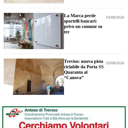
La Marca perde
03/08/2026
sportelli bancari:
privo un comune su
tre
Treviso: nuova pista
03/08/2026
ciclabile da Porta SS
Quaranta al
“Canova”