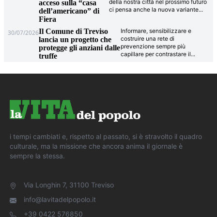
della nostra città nel prossimo futuro
acceso sulla “casa
ci pensa anche la nuova variante
...
dell’americano” di
Fiera
Il Comune di Treviso
Informare, sensibilizzare e
30/07/2026
costruire una rete di
lancia un progetto che
prevenzione sempre più
protegge gli anziani dalle
capillare per contrastare il
...
truffe
i tempi cambiati e, rispetto al passato, si è stravolto il quadro
culturale, ma la missione che ancora anima il giornale è
sempre la stessa.
Via Longhin 7, 31100 Treviso
info@lavitadelpopolo.it
+39 0422 576850