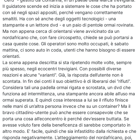
Il guidatore scende ed inizia a sistemare le cose che ha portato
con sé negli spazi appositi, perché vengano correttamente
smaltiti. Ha con sé anche degli oggetti tecnologici - una
stampante e un lettore dvd - e un paio di pentole ormai rovinate.
Ma non appena cerca di orientarsi viene avvicinato da un
nordafricano che, con fare circospetto, chiede se può portarsi a
casa queste cose. Gli operatori sono molto occupati, è sabato
mattina, ci sono auto in coda, utenti che hanno bisogno di essere
orientati.
La scena appena descritta si sta ripetendo molte volte, sempre
più spesso, negli ecocentri trevigiani. Con possibili diverse
reazioni e alcune “varianti”. Già, la risposta dell’utente non è
scontata. In fin dei conti il suo obiettivo è di liberarsi dei “rifiuti”.
Considera tali una padella ormai rigata e scrostata, un dvd che
funziona ad intermittenza, una stampante ancora abile all’uso ma
ormai superata. E quindi cosa interessa a lui se il rifiuto finisce
nelle mani di un’altra persona invece che su un container? Ma il
bravo cittadino-utente può anche essere consapevole che se
porta una cosa all’econcentro è perché dev’essere buttata. Se
avesse voluto fare della beneficenza di sarebbe comportato in
altro modo. E’ facile, quindi che sia infastidito dalla richiesta e che
risponda negativamente. L’atteggiamento del nordafricano, poi,