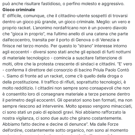
può anche risultare fastidioso, o perfino molesto e aggressivo.
Gioco criminale
E’ difficile, comunque, che il cittadino-utente sospetti di trovarsi
dentro un gioco più grande, un gioco criminale. Meglio: un vero e
proprio racket. L’anonimo nordafricano non è un povero diavolo
che “gioca in proprio”, ma l’ultimo anello di una catena che parte
dall’ecocentro, transita per il porto di Genova o di Venezia e
finisce nel terzo mondo. Per questo lo “strano” interesse intorno
agli ecocentri - diversi sono stati anche gli episodi di furti notturni
di materiale tecnologico - comincia a suscitare l’attenzione di
molti, oltre che la protesta crescente di sindaci e cittadini. “E’ vero
- conferma il direttore del consorzio di bacino Priula Paolo Contò
-. Siamo di fronte ad un racket, come c’è quello della droga o
della prostituzione. Il traffico di rifiuti, soprattutto tecnologici, è
molto redditizio. I cittadini non sempre sono consapevoli che non
è consentito loro di consegnare materiale a terze persone dentro
il perimetro degli ecocentri. Gli operatori sono ben formati, ma non
sempre riescono ad intervenire. Molto spesso vengono minacciati,
ci sono stati un paio di episodi gravi. Noi abbiamo rafforzato la
nostra vigilanza, ci sono due auto che girano costantemente.
Abbiamo fatto decine e decine di denunce”. Ma dalle Forze
dell’ordine, costantemente sotto organico, non sono al momento