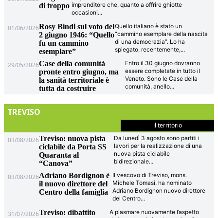
imprenditore che, quanto a offrire ghiotte
di troppo
occasioni
...
Rosy Bindi sul voto del
Quello italiano è stato un
01/06/2026
“cammino esemplare della nascita
2 giugno 1946: “Quello
di una democrazia”. Lo ha
fu un cammino
spiegato, recentemente,
...
esemplare”
Case della comunità
Entro il 30 giugno dovranno
29/05/2026
essere completate in tutto il
pronte entro giugno, ma
Veneto. Sono le Case della
la sanità territoriale è
comunità, anello
...
tutta da costruire
TREVISO
il territorio
Treviso: nuova pista
Da lunedì 3 agosto sono partiti i
03/08/2026
lavori per la realizzazione di una
ciclabile da Porta SS
nuova pista ciclabile
Quaranta al
bidirezionale
...
“Canova”
Adriano Bordignon è
Il vescovo di Treviso, mons.
03/08/2026
Michele Tomasi, ha nominato
il nuovo direttore del
Adriano Bordignon nuovo direttore
Centro della famiglia
del Centro
...
Treviso: dibattito
A plasmare nuovamente l’aspetto
31/07/2026