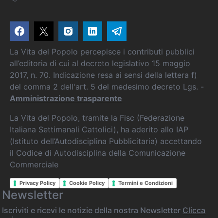
La Vita del Popolo percepisce i contributi pubblici
all’editoria di cui al decreto legislativo 15 maggio
2017, n. 70. Indicazione resa ai sensi della lettera f)
del comma 2 dell'art. 5 del medesimo decreto Lgs. -
Amministrazione trasparente
La Vita del Popolo, tramite la Fisc (Federazione
Italiana Settimanali Cattolici), ha aderito allo IAP
(Istituto dell’Autodisciplina Pubblicitaria) accettando
il Codice di Autodisciplina della Comunicazione
Commerciale
Privacy Policy
Cookie Policy
Termini e Condizioni
Newsletter
Iscriviti e ricevi le notizie della nostra Newsletter
Clicca