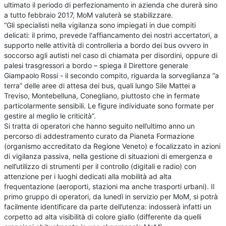
ultimato il periodo di perfezionamento in azienda che durerà sino
a tutto febbraio 2017, MoM valuterà se stabilizzare.
“Gli specialisti nella vigilanza sono impiegati in due compiti
delicati: il primo, prevede l'affiancamento dei nostri accertatori, a
supporto nelle attività di controlleria a bordo dei bus ovvero in
soccorso agli autisti nel caso di chiamata per disordini, oppure di
palesi trasgressori a bordo – spiega il Direttore generale
Giampaolo Rossi - il secondo compito, riguarda la sorveglianza “a
terra” delle aree di attesa dei bus, quali lungo Sile Mattei a
Treviso, Montebelluna, Conegliano, piuttosto che in fermate
particolarmente sensibili. Le figure individuate sono formate per
gestire al meglio le criticità”.
Si tratta di operatori che hanno seguito nell’ultimo anno un
percorso di addestramento curato da Pianeta Formazione
(organismo accreditato da Regione Veneto) e focalizzato in azioni
di vigilanza passiva, nella gestione di situazioni di emergenza e
nell’utilizzo di strumenti per il controllo (digitali e radio) con
attenzione per i luoghi dedicati alla mobilità ad alta
frequentazione (aeroporti, stazioni ma anche trasporti urbani). Il
primo gruppo di operatori, da lunedì in servizio per MoM, si potrà
facilmente identificare da parte dell’utenza: indosserà infatti un
corpetto ad alta visibilità di colore giallo (differente da quelli