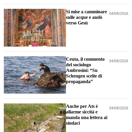
Si mise a camminare
04/08/2026
sulle acque e andò
verso Gesù
Ceuta, il commento
04/08/2026
del sociologo
Ambrosini: “Su
Schengen scelte di
propaganda”
Anche per Ats è
04/08/2026
allarme siccità e
manda una lettera ai
sindaci