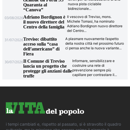
nuova pista ciclabile
Quaranta al
bidirezionale
...
“Canova”
Adriano Bordignon è
Il vescovo di Treviso, mons.
03/08/2026
Michele Tomasi, ha nominato
il nuovo direttore del
Adriano Bordignon nuovo direttore
Centro della famiglia
del Centro
...
Treviso: dibattito
A plasmare nuovamente l’aspetto
31/07/2026
della nostra città nel prossimo futuro
acceso sulla “casa
ci pensa anche la nuova variante
...
dell’americano” di
Fiera
Il Comune di Treviso
Informare, sensibilizzare e
30/07/2026
costruire una rete di
lancia un progetto che
prevenzione sempre più
protegge gli anziani dalle
capillare per contrastare il
...
truffe
i tempi cambiati e, rispetto al passato, si è stravolto il quadro
culturale, ma la missione che ancora anima il giornale è