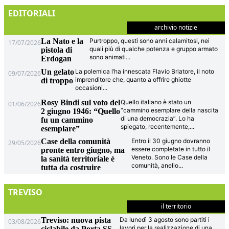
EDITORIALI
archivio notizie
La Nato e la
Purtroppo, questi sono anni calamitosi, nei
17/07/2026
quali più di qualche potenza e gruppo armato
pistola di
sono animati
...
Erdogan
Un gelato
La polemica l’ha innescata Flavio Briatore, il noto
09/07/2026
imprenditore che, quanto a offrire ghiotte
di troppo
occasioni
...
Rosy Bindi sul voto del
Quello italiano è stato un
01/06/2026
“cammino esemplare della nascita
2 giugno 1946: “Quello
di una democrazia”. Lo ha
fu un cammino
spiegato, recentemente,
...
esemplare”
Case della comunità
Entro il 30 giugno dovranno
29/05/2026
essere completate in tutto il
pronte entro giugno, ma
Veneto. Sono le Case della
la sanità territoriale è
comunità, anello
...
tutta da costruire
TREVISO
il territorio
Treviso: nuova pista
Da lunedì 3 agosto sono partiti i
03/08/2026
lavori per la realizzazione di una
ciclabile da Porta SS