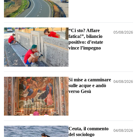
“Ci sto? Affare
05/08/2026
fatica!”, bilancio
positivo: d’estate
vince l’impegno
Si mise a camminare
04/08/2026
sulle acque e andò
verso Gesù
Ceuta, il commento
04/08/2026
del sociologo