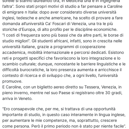
sorelle si stanno laureando ora, in Medicina una e in Ingegneria
l’altra”. Sono stati propri motivi di studio a far pensare a Caroline
di emigrare n Italia: dopo aver considerato diverse università
inglesi, tedesche e anche americane, ha scelto di provare a fare
domanda all’università Ca’ Foscari di Venezia, una tra le più
storiche d’Europa, di alto profilo per le discipline economiche.
“I costi di frequenza sono più bassi che da altre parti, le borse di
studio migliori”. Gli studenti africani, infatti, sono in crescita nelle
università italiane, grazie a programmi di cooperazione
accademica, mobilità internazionale e percorsi dedicati. Esistono
reti e progetti specifici che favoriscono la loro integrazione e lo
scambio culturale; dunque, nonostante le barriere linguistiche e le
difficoltà burocratiche, la loro presenza aumenta e arricchisce il
contesto di ricerca e di sviluppo che, a ogni livello, l’università
promuove.
E Caroline, con un biglietto aereo diretto su Tessera, Venezia, in
pieno inverno, mentre nel suo Paese si registrano oltre 30 gradi,
arriva in Veneto.
“Ero consapevole che, per me, si trattava di una opportunità
importante di studio, in questo caso interamente in lingua inglese,
per aumentare le mie competenze, ma, soprattutto, crescere
come persona. Però il primo periodo non è stato per niente facile”.