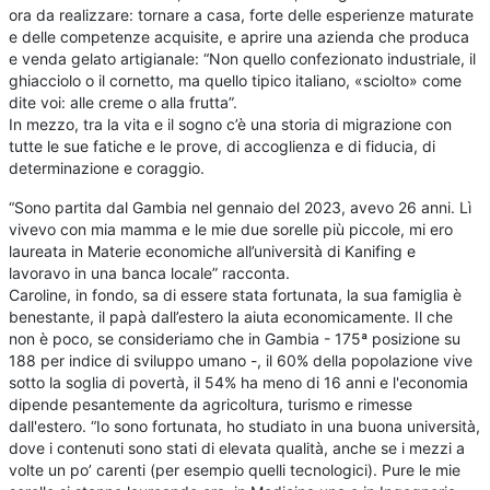
ora da realizzare: tornare a casa, forte delle esperienze maturate
e delle competenze acquisite, e aprire una azienda che produca
e venda gelato artigianale: “Non quello confezionato industriale, il
ghiacciolo o il cornetto, ma quello tipico italiano, «sciolto» come
dite voi: alle creme o alla frutta”.
In mezzo, tra la vita e il sogno c’è una storia di migrazione con
tutte le sue fatiche e le prove, di accoglienza e di fiducia, di
determinazione e coraggio.
“Sono partita dal Gambia nel gennaio del 2023, avevo 26 anni. Lì
vivevo con mia mamma e le mie due sorelle più piccole, mi ero
laureata in Materie economiche all’università di Kanifing e
lavoravo in una banca locale” racconta.
Caroline, in fondo, sa di essere stata fortunata, la sua famiglia è
benestante, il papà dall’estero la aiuta economicamente. Il che
non è poco, se consideriamo che in Gambia - 175ª posizione su
188 per indice di sviluppo umano -, il 60% della popolazione vive
sotto la soglia di povertà, il 54% ha meno di 16 anni e l'economia
dipende pesantemente da agricoltura, turismo e rimesse
dall'estero. “Io sono fortunata, ho studiato in una buona università,
dove i contenuti sono stati di elevata qualità, anche se i mezzi a
volte un po’ carenti (per esempio quelli tecnologici). Pure le mie