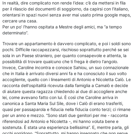
In realtà, dire complicato non rende l’idea: c’è da mettersi in fila
per il rilascio dei documenti di soggiorno, da capirsi con l’italiano,
orientarsi in spazi nuovi senza aver mai usato prima google maps,
cercare una casa.
Per un po’ l’hanno ospitata a Mestre degli amici, ma “a tempo
determinato”.
Trovare un appartamento è davvero complicato, e poi i soldi sono
pochi. Difficile raccapezzarsi, rischioso soprattutto perché se sei
sola in un Paese straniero, per quanto consapevole e attenta, la
possibilità di trovare qualcuno che ti frega è dietro l'angolo.
Invece, Caroline incontra e conosce Sahiou, un suo connazionale
che in Italia è arrivato diversi anni fa e ha conosciuto il suo volto
accogliente, quello con i lineamenti di Antonio e Nicoletta Calò. Le
racconta dell'ospitalità ricevuta dalla famiglia a Camalò e decide
di aiutare questa ragazza chiedendo ai due di accogliere anche
lei, come avevano fatto con lui. È così che Caroline arriva in
canonica a Santa Maria Sul Sile, dove i Calò di erano trasferiti,
quasi per passaparola e fiducia nella fiducia conto terzi; ci rimane
per un anno e mezzo. “Sono stati due genitori per me - racconta
riferendosi ad Antonio e Nicoletta -, mi hanno voluta bene e
sostenuta. È stata una esperienza bellissima”. E, mentre parla, gli
occhi sorridono. “Soprattutto, mi hanno insegnato che non serve