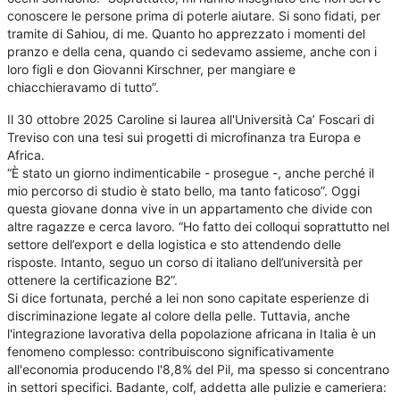
conoscere le persone prima di poterle aiutare. Si sono fidati, per
tramite di Sahiou, di me. Quanto ho apprezzato i momenti del
pranzo e della cena, quando ci sedevamo assieme, anche con i
loro figli e don Giovanni Kirschner, per mangiare e
chiacchieravamo di tutto”.
Il 30 ottobre 2025 Caroline si laurea all'Università Ca’ Foscari di
Treviso con una tesi sui progetti di microfinanza tra Europa e
Africa.
“È stato un giorno indimenticabile - prosegue -, anche perché il
mio percorso di studio è stato bello, ma tanto faticoso”. Oggi
questa giovane donna vive in un appartamento che divide con
altre ragazze e cerca lavoro. “Ho fatto dei colloqui soprattutto nel
settore dell’export e della logistica e sto attendendo delle
risposte. Intanto, seguo un corso di italiano dell’università per
ottenere la certificazione B2”.
Si dice fortunata, perché a lei non sono capitate esperienze di
discriminazione legate al colore della pelle. Tuttavia, anche
l'integrazione lavorativa della popolazione africana in Italia è un
fenomeno complesso: contribuiscono significativamente
all'economia producendo l'8,8% del Pil, ma spesso si concentrano
in settori specifici. Badante, colf, addetta alle pulizie e cameriera: