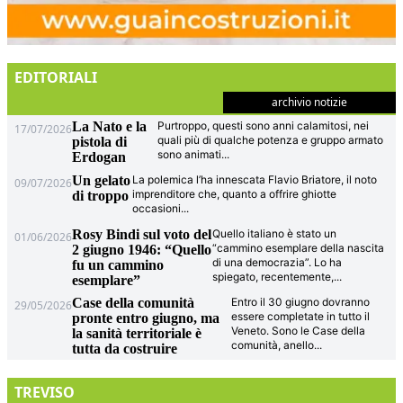
EDITORIALI
archivio notizie
La Nato e la
Purtroppo, questi sono anni calamitosi, nei
17/07/2026
quali più di qualche potenza e gruppo armato
pistola di
sono animati
...
Erdogan
Un gelato
La polemica l’ha innescata Flavio Briatore, il noto
09/07/2026
imprenditore che, quanto a offrire ghiotte
di troppo
occasioni
...
Rosy Bindi sul voto del
Quello italiano è stato un
01/06/2026
“cammino esemplare della nascita
2 giugno 1946: “Quello
di una democrazia”. Lo ha
fu un cammino
spiegato, recentemente,
...
esemplare”
Case della comunità
Entro il 30 giugno dovranno
29/05/2026
essere completate in tutto il
pronte entro giugno, ma
Veneto. Sono le Case della
la sanità territoriale è
comunità, anello
...
tutta da costruire
TREVISO