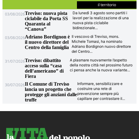
il territorio
Treviso: nuova pista
Da lunedì 3 agosto sono partiti i
03/08/2026
lavori per la realizzazione di una
ciclabile da Porta SS
nuova pista ciclabile
Quaranta al
bidirezionale
...
“Canova”
Adriano Bordignon è
Il vescovo di Treviso, mons.
03/08/2026
Michele Tomasi, ha nominato
il nuovo direttore del
Adriano Bordignon nuovo direttore
Centro della famiglia
del Centro
...
Treviso: dibattito
A plasmare nuovamente l’aspetto
31/07/2026
della nostra città nel prossimo futuro
acceso sulla “casa
ci pensa anche la nuova variante
...
dell’americano” di
Fiera
Il Comune di Treviso
Informare, sensibilizzare e
30/07/2026
costruire una rete di
lancia un progetto che
prevenzione sempre più
protegge gli anziani dalle
capillare per contrastare il
...
truffe