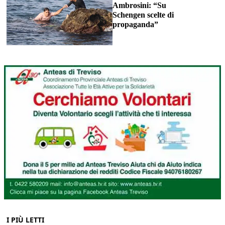
Ambrosini: “Su
Schengen scelte di
propaganda”
I PIÙ LETTI