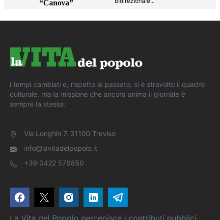
bidirezionale
...
“Canova”
i tempi cambiati e, rispetto al passato, si è stravolto il quadro
culturale, ma la missione che ancora anima il giornale è
sempre la stessa.
Via Longhin 7, 31100 Treviso
info@lavitadelpopolo.it
+39 0422 576850
La Vita del Popolo percepisce i contributi pubblici