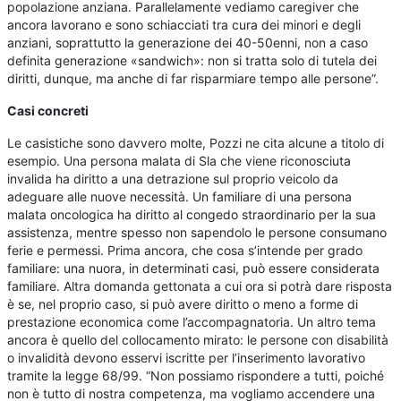
popolazione anziana. Parallelamente vediamo caregiver che
ancora lavorano e sono schiacciati tra cura dei minori e degli
anziani, soprattutto la generazione dei 40-50enni, non a caso
definita generazione «sandwich»: non si tratta solo di tutela dei
diritti, dunque, ma anche di far risparmiare tempo alle persone”.
Casi concreti
Le casistiche sono davvero molte, Pozzi ne cita alcune a titolo di
esempio. Una persona malata di Sla che viene riconosciuta
invalida ha diritto a una detrazione sul proprio veicolo da
adeguare alle nuove necessità. Un familiare di una persona
malata oncologica ha diritto al congedo straordinario per la sua
assistenza, mentre spesso non sapendolo le persone consumano
ferie e permessi. Prima ancora, che cosa s’intende per grado
familiare: una nuora, in determinati casi, può essere considerata
familiare. Altra domanda gettonata a cui ora si potrà dare risposta
è se, nel proprio caso, si può avere diritto o meno a forme di
prestazione economica come l’accompagnatoria. Un altro tema
ancora è quello del collocamento mirato: le persone con disabilità
o invalidità devono esservi iscritte per l’inserimento lavorativo
tramite la legge 68/99. “Non possiamo rispondere a tutti, poiché
non è tutto di nostra competenza, ma vogliamo accendere una