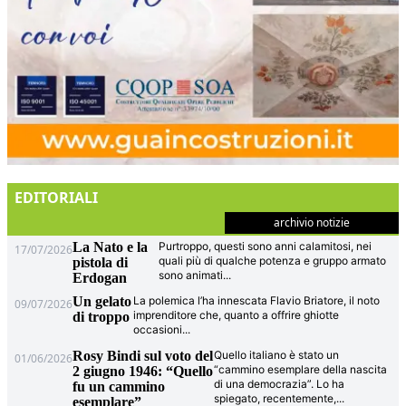
EDITORIALI
archivio notizie
La Nato e la
Purtroppo, questi sono anni calamitosi, nei
17/07/2026
quali più di qualche potenza e gruppo armato
pistola di
sono animati
...
Erdogan
Un gelato
La polemica l’ha innescata Flavio Briatore, il noto
09/07/2026
imprenditore che, quanto a offrire ghiotte
di troppo
occasioni
...
Rosy Bindi sul voto del
Quello italiano è stato un
01/06/2026
“cammino esemplare della nascita
2 giugno 1946: “Quello
di una democrazia”. Lo ha
fu un cammino
spiegato, recentemente,
...
esemplare”