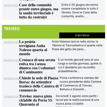
Case della comunità
Entro il 30 giugno dovranno
29/05/2026
essere completate in tutto il
pronte entro giugno, ma
Veneto. Sono le Case della
la sanità territoriale è
comunità, anello
...
tutta da costruire
TREVISO
il territorio
La pesista
Anita Nalesso lancia nella storia: la
08/08/2026
19enne di Trevisatletica è quarta nella
trevigiana Anita
finale del getto del peso
...
Nalesso quarta al
mondo
Cronaca di una serata
È un torrido giovedì sera di una
06/08/2026
lunga e torrida giornata, quelle in
estiva tra i senza
cui il desiderio più recondito
dimora con i volontari
probabilmente
...
di Caminantes
Chiude la sede di Piazza
Prima conferenza stampa del
06/08/2026
nuovo presidente della Camera
Borsa: da settembre
di Commercio di Treviso,
trasloco della Camera di
Belluno e Dolomiti
...
commercio
Treviso: nuova pista
Da lunedì 3 agosto sono partiti i
03/08/2026
lavori per la realizzazione di una
ciclabile da Porta SS
nuova pista ciclabile
Quaranta al