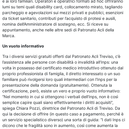
e ai loro familiari. Operatori e operatrici formati ad hoc offriranno
lumi su temi quali disability card, collocamento mirato, tagliando
parcheggio e agevolazioni sui mezzi privati e pubblici, esenzioni
da ticket sanitario, contributi per l’acquisto di protesi e ausili,
nomina dell’Amministratore di sostegno, ecc. Si riceve su
appuntamento, anche nelle altre sedi di Patronato Acli della
Marca.
Un vuoto informativo
Tra i diversi servizi gratuiti offerti dal Patronato Acli Treviso, c’è
l’assistenza alle persone con disabilità o invalidità all’Inps: una
volta in possesso del certificato medico introduttivo ottenuto dal
proprio professionista di famiglia, il diretto interessato o un suo
familiare può rivolgersi loro quali intermediari con l’Inps per la
presentazione della domanda (gratuitamente). Ottenuta la
certificazione, però, esiste un vero e proprio vuoto informativo:
“Nel momento in cui si ottengono i verbali dell’Inps, non è così
semplice capire quali siano effettivamente i diritti acquisiti”,
spiega Chiara Pozzi, direttrice del Patronato Acli di Treviso. Da
qui la decisione di offrire (in questo caso a pagamento, perché è
un servizio specialistico diverso) una sorta di guida: “I dati Inps ci
dicono che le fragilità sono in aumento, così come aumenta la