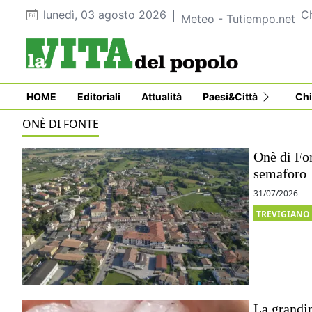
lunedì, 03 agosto 2026
C
Meteo - Tutiempo.net
HOME
Editoriali
Attualità
Paesi&Città
Chi
ONÈ DI FONTE
Onè di Fon
semaforo
31/07/2026
TREVIGIANO
La grandi