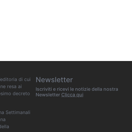
Newsletter
editoria di cui
one resa ai
Iscriviti e ricevi le notizie della nostra
desimo decreto
Newsletter
Clicca qui
ana Settimanali
ina
della