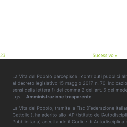
1
2
3
Sucessivo »
La Vita del Popolo percepisce i contributi pubblici all’
al decreto legislativo 15 maggio 2017, n. 70. Indicazi
sensi della lettera f) del comma 2 dell'art. 5 del me
Lgs. -
Amministrazione trasparente
La Vita del Popolo, tramite la Fisc (Federazione Itali
Cattolici), ha aderito allo IAP (Istituto dell’Autodiscipl
Pubblicitaria) accettando il Codice di Autodisciplina 