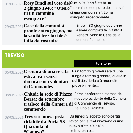
Rosy Bindi sul voto del
Quello italiano è stato un
01/06/2026
“cammino esemplare della nascita
2 giugno 1946: “Quello
di una democrazia”. Lo ha
fu un cammino
spiegato, recentemente,
...
esemplare”
Case della comunità
Entro il 30 giugno dovranno
29/05/2026
essere completate in tutto il
pronte entro giugno, ma
Veneto. Sono le Case della
la sanità territoriale è
comunità, anello
...
tutta da costruire
TREVISO
il territorio
Cronaca di una serata
È un torrido giovedì sera di una
06/08/2026
lunga e torrida giornata, quelle in
estiva tra i senza
cui il desiderio più recondito
dimora con i volontari
probabilmente
...
di Caminantes
Chiude la sede di Piazza
Prima conferenza stampa del
06/08/2026
nuovo presidente della Camera
Borsa: da settembre
di Commercio di Treviso,
trasloco della Camera di
Belluno e Dolomiti
...
commercio
Treviso: nuova pista
Da lunedì 3 agosto sono partiti i
03/08/2026
lavori per la realizzazione di una
ciclabile da Porta SS
nuova pista ciclabile
Quaranta al
bidirezionale
...
“Canova”