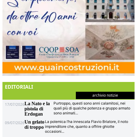
EDITORIALI
archivio notizie
La Nato e la
Purtroppo, questi sono anni calamitosi, nei
17/07/2026
quali più di qualche potenza e gruppo armato
pistola di
sono animati
...
Erdogan
Un gelato
La polemica l’ha innescata Flavio Briatore, il noto
09/07/2026
imprenditore che, quanto a offrire ghiotte
di troppo
occasioni
...