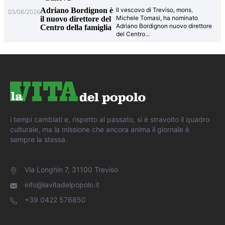
Adriano Bordignon è
Il vescovo di Treviso, mons.
03/08/2026
Michele Tomasi, ha nominato
il nuovo direttore del
Adriano Bordignon nuovo direttore
Centro della famiglia
del Centro
...
i tempi cambiati e, rispetto al passato, si è stravolto il quadro
culturale, ma la missione che ancora anima il giornale è
sempre la stessa.
Via Longhin 7, 31100 Treviso
info@lavitadelpopolo.it
+39 0422 576850