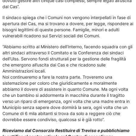
dovuto gestire altri cinque casi complessi, sempre legati all’uscita
dal Cas”.
Il sindaco spiega che i Comuni non vengono interpellati in fase di
apertura dei Cas, ma si trovano a dovere, per legge, rispondere ai
bisogni legittimi di queste persone. Famiglie, minori e adulti
vulnerabili ricadono sui Servizi sociali dei Comuni.
“Abbiamo scritto al Ministero dell’Interno, facendo squadra con gli
altri sindaci attraverso il Comitato e la Conferenza dei sindaci
dell’Ulss. Servono fondi strutturali per la gestione delle fragilità
che emergono all’uscita dai Cas e che ricadono sulle
Amministrazioni locali.
Noi continueremo a fare la nostra parte. Troveremo una
sistemazione per coloro che giuridicamente e moralmente
abbiamo il dovere di assistere in quanto Comune. Ma ogni volta
che un bambino si addormenta in macchina durante il tragitto
verso un riparo di emergenza, ogni volta che una madre entra in
Municipio senza sapere dove dormirà la sera, ogni volta che un
Comune di 6 mila abitanti si trova da solo a reggere ciò che
dovrebbe essere condiviso, qualcosa si è già rotto”.
Riceviamo dal Consorzio Restituire di Treviso e pubblichiamo