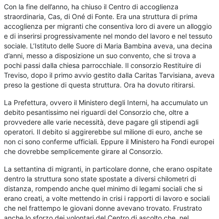
Con la fine dell’anno, ha chiuso il Centro di accoglienza
straordinaria, Cas, di Oné di Fonte. Era una struttura di prima
accoglienza per migranti che consentiva loro di avere un alloggio
e di inserirsi progressivamente nel mondo del lavoro e nel tessuto
sociale. L’Istituto delle Suore di Maria Bambina aveva, una decina
d’anni, messo a disposizione un suo convento, che si trova a
pochi passi dalla chiesa parrocchiale. Il consorzio Restituire di
Treviso, dopo il primo avvio gestito dalla Caritas Tarvisiana, aveva
preso la gestione di questa struttura. Ora ha dovuto ritirarsi.
La Prefettura, ovvero il Ministero degli Interni, ha accumulato un
debito pesantissimo nei riguardi del Consorzio che, oltre a
provvedere alle varie necessità, deve pagare gli stipendi agli
operatori. Il debito si aggirerebbe sul milione di euro, anche se
non ci sono conferme ufficiali. Eppure il Ministero ha Fondi europei
che dovrebbe semplicemente girare al Consorzio.
La settantina di migranti, in particolare donne, che erano ospitate
dentro la struttura sono state spostate a diversi chilometri di
distanza, rompendo anche quel minimo di legami sociali che si
erano creati, a volte mettendo in crisi i rapporti di lavoro e sociali
che nel frattempo le giovani donne avevano trovato. Frustrato
anche lo sforzo dei volontari del Centro di ascolto che, nel