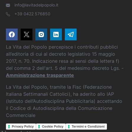
info@lavitadelpopolo.it
+39 0422 576850
La Vita del Popolo percepisce i contributi pubblici
all’editoria di cui al decreto legislativo 15 maggio
2017, n. 70. Indicazione resa ai sensi della lettera f)
del comma 2 dell'art. 5 del medesimo decreto Lgs. -
Amministrazione trasparente
La Vita del Popolo, tramite la Fisc (Federazione
Italiana Settimanali Cattolici), ha aderito allo IAP
(Istituto dell’Autodisciplina Pubblicitaria) accettando
il Codice di Autodisciplina della Comunicazione
Commerciale
Privacy Policy
Cookie Policy
Termini e Condizioni