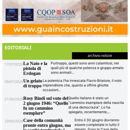
EDITORIALI
archivio notizie
La Nato e la
Purtroppo, questi sono anni calamitosi, nei
17/07/2026
quali più di qualche potenza e gruppo armato
pistola di
sono animati
...
Erdogan
Un gelato
La polemica l’ha innescata Flavio Briatore, il noto
09/07/2026
imprenditore che, quanto a offrire ghiotte
di troppo
occasioni
...
Rosy Bindi sul voto del
Quello italiano è stato un
01/06/2026
“cammino esemplare della nascita
2 giugno 1946: “Quello
di una democrazia”. Lo ha
fu un cammino
spiegato, recentemente,
...
esemplare”
Case della comunità
Entro il 30 giugno dovranno
29/05/2026
essere completate in tutto il
pronte entro giugno, ma
Veneto. Sono le Case della