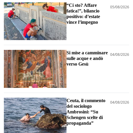
“Ci sto? Affare
05/08/2026
fatica!”, bilancio
positivo: d’estate
vince l’impegno
Si mise a camminare
04/08/2026
sulle acque e andò
verso Gesù
Ceuta, il commento
04/08/2026
del sociologo
Ambrosini: “Su
Schengen scelte di
propaganda”