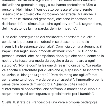
dell’udienza generale di oggi, a cui hanno partecipato 35mila
persone. Nel mirino, il “cosiddetto benessere” che ci rende
“insensibili” al povero che incrociamo per strada. Ma anche la
cultura delle “donazioni generose”, che sono importanti ma
rischiano di farci dimenticare che ogni povero “ha bisogno di me,
del mio aiuto, della mia parola, del mio impegno”.
“Una delle conseguenze del cosiddetto benessere è quella di
condurre le persone a chiudersi in sé stesse, rendendole
insensibili alle esigenze degli altri”. Comincia con una denuncia, il
Papa: il bersaglio sono i “modelli effimeri” con cui si illudono le
persone, modelli che “scompaiono dopo qualche anno, come se la
nostra vita fosse una moda da seguire e da cambiare a ogni
stagione”. “Non è così”, la lezione di realismo cristiano: “La realtà
va accolta e affrontata per quello che è, e spesso ci fa incontrare
situazioni di bisogno urgente”. “Dare da mangiare agli affamati –
ce ne sono tanti, oggi – e da bere agli assetati”, l’imperativo per la
prima delle opere di misericordia: “Quante volte i media
c’informano di popolazioni che soffrono la mancanza di cibo e di
acqua, con gravi conseguenze specialmente per i bambini”.
Quella illustrata da Francesco è una vera e propria pedagogia: