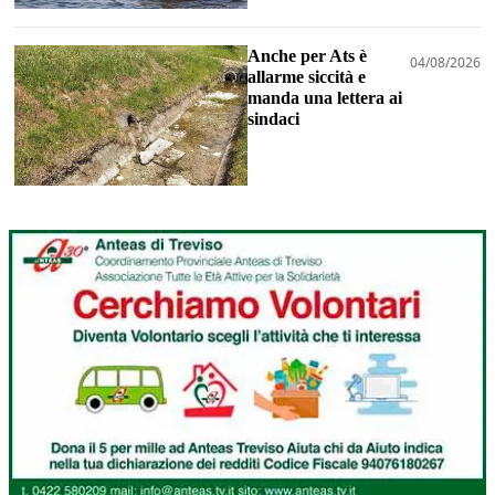
Anche per Ats è
04/08/2026
allarme siccità e
manda una lettera ai
sindaci