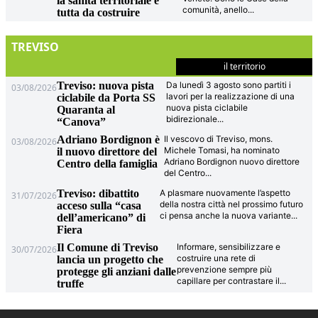
la sanità territoriale è
comunità, anello
...
tutta da costruire
TREVISO
il territorio
Treviso: nuova pista
Da lunedì 3 agosto sono partiti i
03/08/2026
lavori per la realizzazione di una
ciclabile da Porta SS
nuova pista ciclabile
Quaranta al
bidirezionale
...
“Canova”
Adriano Bordignon è
Il vescovo di Treviso, mons.
03/08/2026
Michele Tomasi, ha nominato
il nuovo direttore del
Adriano Bordignon nuovo direttore
Centro della famiglia
del Centro
...
Treviso: dibattito
A plasmare nuovamente l’aspetto
31/07/2026
della nostra città nel prossimo futuro
acceso sulla “casa
ci pensa anche la nuova variante
...
dell’americano” di
Fiera
Il Comune di Treviso
Informare, sensibilizzare e
30/07/2026
costruire una rete di
lancia un progetto che
prevenzione sempre più
protegge gli anziani dalle
capillare per contrastare il
...
truffe