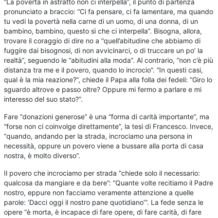
“La povertà in astratto non ci interpella”, il punto di partenza
pronunciato a braccio: “Ci fa pensare, ci fa lamentare, ma quando
tu vedi la povertà nella carne di un uomo, di una donna, di un
bambino, bambino, questo sì che ci interpella”. Bisogna, allora,
trovare il coraggio di dire no a “quell’abitudine che abbiamo di
fuggire dai bisognosi, di non avvicinarci, o di truccare un po’ la
realtà”, seguendo le “abitudini alla moda”. Al contrario, “non c’è più
distanza tra me e il povero, quando lo incrocio”. “In questi casi,
qual è la mia reazione?”, chiede il Papa alla folla dei fedeli: “Giro lo
sguardo altrove e passo oltre? Oppure mi fermo a parlare e mi
interesso del suo stato?”.
Fare “donazioni generose” è una “forma di carità importante”, ma
“forse non ci coinvolge direttamente”, la tesi di Francesco. Invece,
“quando, andando per la strada, incrociamo una persona in
necessità, oppure un povero viene a bussare alla porta di casa
nostra, è molto diverso”.
Il povero che incrociamo per strada “chiede solo il necessario:
qualcosa da mangiare e da bere”: “Quante volte recitiamo il Padre
nostro, eppure non facciamo veramente attenzione a quelle
parole: ‘Dacci oggi il nostro pane quotidiano’”. La fede senza le
opere “è morta, è incapace di fare opere, di fare carità, di fare