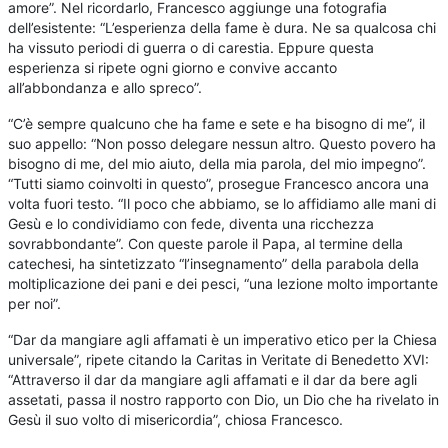
amore”. Nel ricordarlo, Francesco aggiunge una fotografia
dell’esistente: “L’esperienza della fame è dura. Ne sa qualcosa chi
ha vissuto periodi di guerra o di carestia. Eppure questa
esperienza si ripete ogni giorno e convive accanto
all’abbondanza e allo spreco”.
“C’è sempre qualcuno che ha fame e sete e ha bisogno di me”, il
suo appello: “Non posso delegare nessun altro. Questo povero ha
bisogno di me, del mio aiuto, della mia parola, del mio impegno”.
“Tutti siamo coinvolti in questo”, prosegue Francesco ancora una
volta fuori testo. “Il poco che abbiamo, se lo affidiamo alle mani di
Gesù e lo condividiamo con fede, diventa una ricchezza
sovrabbondante”. Con queste parole il Papa, al termine della
catechesi, ha sintetizzato “l’insegnamento” della parabola della
moltiplicazione dei pani e dei pesci, “una lezione molto importante
per noi”.
“Dar da mangiare agli affamati è un imperativo etico per la Chiesa
universale”, ripete citando la Caritas in Veritate di Benedetto XVI:
“Attraverso il dar da mangiare agli affamati e il dar da bere agli
assetati, passa il nostro rapporto con Dio, un Dio che ha rivelato in
Gesù il suo volto di misericordia”, chiosa Francesco.