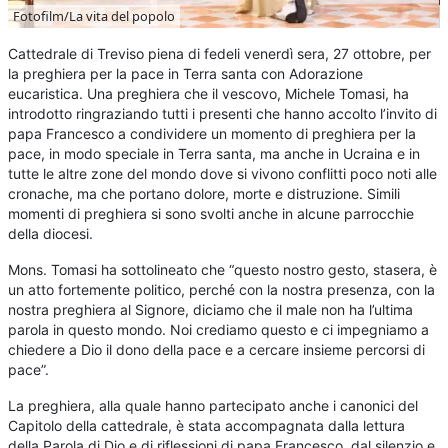
Fotofilm/La vita del popolo
Cattedrale di Treviso piena di fedeli venerdì sera, 27 ottobre, per
la preghiera per la pace in Terra santa con Adorazione
eucaristica. Una preghiera che il vescovo, Michele Tomasi, ha
introdotto ringraziando tutti i presenti che hanno accolto l’invito di
papa Francesco a condividere un momento di preghiera per la
pace, in modo speciale in Terra santa, ma anche in Ucraina e in
tutte le altre zone del mondo dove si vivono conflitti poco noti alle
cronache, ma che portano dolore, morte e distruzione. Simili
momenti di preghiera si sono svolti anche in alcune parrocchie
della diocesi.
Mons. Tomasi ha sottolineato che “questo nostro gesto, stasera, è
un atto fortemente politico, perché con la nostra presenza, con la
nostra preghiera al Signore, diciamo che il male non ha l’ultima
parola in questo mondo. Noi crediamo questo e ci impegniamo a
chiedere a Dio il dono della pace e a cercare insieme percorsi di
pace”.
La preghiera, alla quale hanno partecipato anche i canonici del
Capitolo della cattedrale, è stata accompagnata dalla lettura
della Parola di Dio e di riflessioni di papa Francesco, dal silenzio e