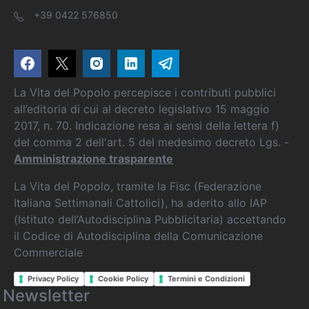
+39 0422 576850
La Vita del Popolo percepisce i contributi pubblici
all’editoria di cui al decreto legislativo 15 maggio
2017, n. 70. Indicazione resa ai sensi della lettera f)
del comma 2 dell'art. 5 del medesimo decreto Lgs. -
Amministrazione trasparente
La Vita del Popolo, tramite la Fisc (Federazione
Italiana Settimanali Cattolici), ha aderito allo IAP
(Istituto dell’Autodisciplina Pubblicitaria) accettando
il Codice di Autodisciplina della Comunicazione
Commerciale
Privacy Policy
Cookie Policy
Termini e Condizioni
Newsletter