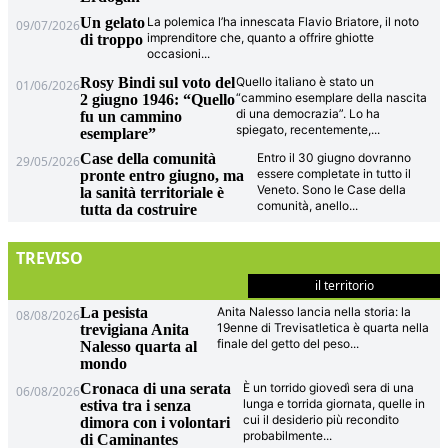
Un gelato
La polemica l’ha innescata Flavio Briatore, il noto
09/07/2026
imprenditore che, quanto a offrire ghiotte
di troppo
occasioni
...
Rosy Bindi sul voto del
Quello italiano è stato un
01/06/2026
“cammino esemplare della nascita
2 giugno 1946: “Quello
di una democrazia”. Lo ha
fu un cammino
spiegato, recentemente,
...
esemplare”
Case della comunità
Entro il 30 giugno dovranno
29/05/2026
essere completate in tutto il
pronte entro giugno, ma
Veneto. Sono le Case della
la sanità territoriale è
comunità, anello
...
tutta da costruire
TREVISO
il territorio
La pesista
Anita Nalesso lancia nella storia: la
08/08/2026
19enne di Trevisatletica è quarta nella
trevigiana Anita
finale del getto del peso
...
Nalesso quarta al
mondo
Cronaca di una serata
È un torrido giovedì sera di una
06/08/2026
lunga e torrida giornata, quelle in
estiva tra i senza
cui il desiderio più recondito
dimora con i volontari
probabilmente
...
di Caminantes