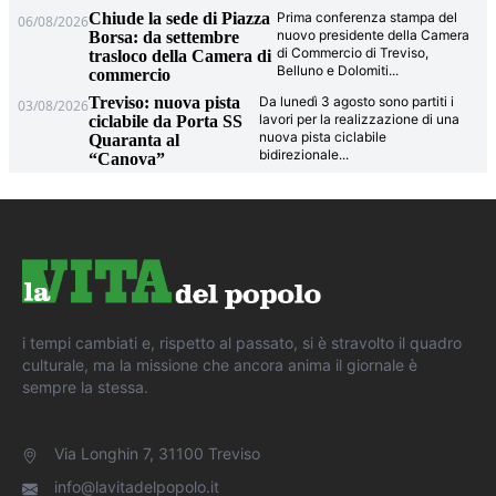
Chiude la sede di Piazza
Prima conferenza stampa del
06/08/2026
nuovo presidente della Camera
Borsa: da settembre
di Commercio di Treviso,
trasloco della Camera di
Belluno e Dolomiti
...
commercio
Treviso: nuova pista
Da lunedì 3 agosto sono partiti i
03/08/2026
lavori per la realizzazione di una
ciclabile da Porta SS
nuova pista ciclabile
Quaranta al
bidirezionale
...
“Canova”
i tempi cambiati e, rispetto al passato, si è stravolto il quadro
culturale, ma la missione che ancora anima il giornale è
sempre la stessa.
Via Longhin 7, 31100 Treviso
info@lavitadelpopolo.it