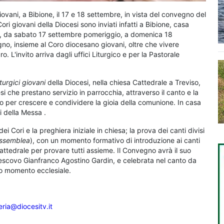
giovani, a Bibione, il 17 e 18 settembre, in vista del convegno del
Cori giovani della Diocesi sono inviati infatti a Bibione, casa
le, da sabato 17 settembre pomeriggio, a domenica 18
egno, insieme al Coro diocesano giovani, oltre che vivere
o. L'invito arriva dagli uffici Liturgico e per la Pastorale
urgici giovani
della Diocesi, nella chiesa Cattedrale a Treviso,
esi che prestano servizio in parrocchia, attraverso il canto e la
 per crescere e condividere la gioia della comunione. In casa
nti della Messa
.
ori e la preghiera iniziale in chiesa; la prova dei canti divisi
-assemblea
), con un momento formativo di introduzione ai canti
n Cattedrale per provare tutti assieme. Il Convegno avrà il suo
vescovo Gianfranco Agostino Gardin, e celebrata nel canto da
to momento ecclesiale.
eria@diocesitv.it