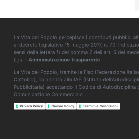
La Vita del Popolo percepisce i contributi pubblici all’
al decreto legislativo 15 maggio 2017, n. 70. Indicazi
sensi della lettera f) del comma 2 dell'art. 5 del me
Lgs. -
Amministrazione trasparente
La Vita del Popolo, tramite la Fisc (Federazione Itali
Cattolici), ha aderito allo IAP (Istituto dell’Autodiscipl
Pubblicitaria) accettando il Codice di Autodisciplina 
Comunicazione Commerciale
Privacy Policy
Cookie Policy
Termini e Condizioni