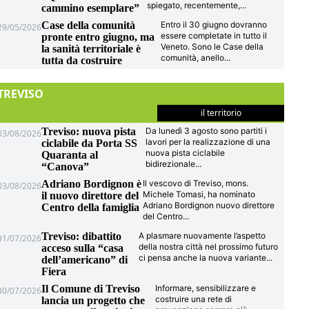
spiegato, recentemente,
...
cammino esemplare”
Case della comunità
Entro il 30 giugno dovranno
29/05/2026
essere completate in tutto il
pronte entro giugno, ma
Veneto. Sono le Case della
la sanità territoriale è
comunità, anello
...
tutta da costruire
TREVISO
il territorio
Treviso: nuova pista
Da lunedì 3 agosto sono partiti i
03/08/2026
lavori per la realizzazione di una
ciclabile da Porta SS
nuova pista ciclabile
Quaranta al
bidirezionale
...
“Canova”
Adriano Bordignon è
Il vescovo di Treviso, mons.
03/08/2026
Michele Tomasi, ha nominato
il nuovo direttore del
Adriano Bordignon nuovo direttore
Centro della famiglia
del Centro
...
Treviso: dibattito
A plasmare nuovamente l’aspetto
31/07/2026
della nostra città nel prossimo futuro
acceso sulla “casa
ci pensa anche la nuova variante
...
dell’americano” di
Fiera
Il Comune di Treviso
Informare, sensibilizzare e
30/07/2026
costruire una rete di
lancia un progetto che