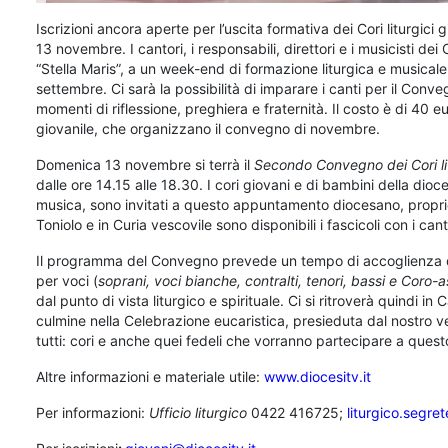
Iscrizioni ancora aperte per l’uscita formativa dei Cori liturgici 
13 novembre. I cantori, i responsabili, direttori e i musicisti dei 
“Stella Maris”, a un week-end di formazione liturgica e musica
settembre. Ci sarà la possibilità di imparare i canti per il Conv
momenti di riflessione, preghiera e fraternità. Il costo è di 40 eur
giovanile, che organizzano il convegno di novembre.
Domenica 13 novembre si terrà il
Secondo Convegno dei Cori lit
dalle ore 14.15 alle 18.30. I cori giovani e di bambini della dioc
musica, sono invitati a questo appuntamento diocesano, proprio
Toniolo e in Curia vescovile
sono disponibili i fascicoli con i ca
Il programma del Convegno prevede un tempo di accoglienza dei C
per voci (
soprani, voci bianche, contralti, tenori, bassi e Coro
dal punto di vista liturgico e spirituale. Ci si ritroverà quindi i
culmine nella Celebrazione eucaristica, presieduta dal nostro 
tutti: cori e anche quei fedeli che vorranno partecipare a ques
Altre informazioni e materiale utile:
www.diocesitv.it
Per informazioni:
Ufficio liturgico
0422 416725;
liturgico.segret