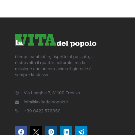
i tempi cambiati e, rispetto al passato, si
è stravolto il quadro culturale, ma la
missione che ancora anima il giornale è
sempre la stessa.
Via Longhin 7, 31100 Treviso
info@lavitadelpopolo.it
+39 0422 576850