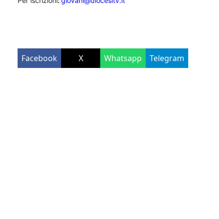
Per iscrizioni
:
giovani@diocesitv.it
Facebook
X
Whatsapp
Telegram