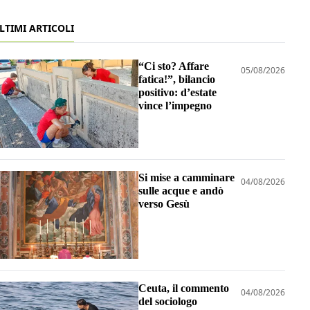
LTIMI ARTICOLI
“Ci sto? Affare
05/08/2026
fatica!”, bilancio
positivo: d’estate
vince l’impegno
Si mise a camminare
04/08/2026
sulle acque e andò
verso Gesù
Ceuta, il commento
04/08/2026
del sociologo