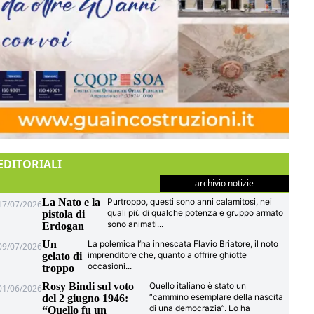
EDITORIALI
archivio notizie
La Nato e la
Purtroppo, questi sono anni calamitosi, nei
17/07/2026
quali più di qualche potenza e gruppo armato
pistola di
sono animati
...
Erdogan
Un
La polemica l’ha innescata Flavio Briatore, il noto
09/07/2026
imprenditore che, quanto a offrire ghiotte
gelato di
occasioni
...
troppo
Rosy Bindi sul voto
Quello italiano è stato un
01/06/2026
“cammino esemplare della nascita
del 2 giugno 1946:
di una democrazia”. Lo ha
“Quello fu un