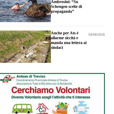
Ambrosini: “Su
Schengen scelte di
propaganda”
Anche per Ats è
04/08/2026
allarme siccità e
manda una lettera ai
sindaci