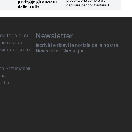
prevenzione sempre più
protegge gli anziani
capillare per contrastare il
...
dalle truffe
Newsletter
editoria di cui
one resa ai
Iscriviti e ricevi le notizie della nostra
desimo decreto
Newsletter
Clicca qui
ana Settimanali
ina
della