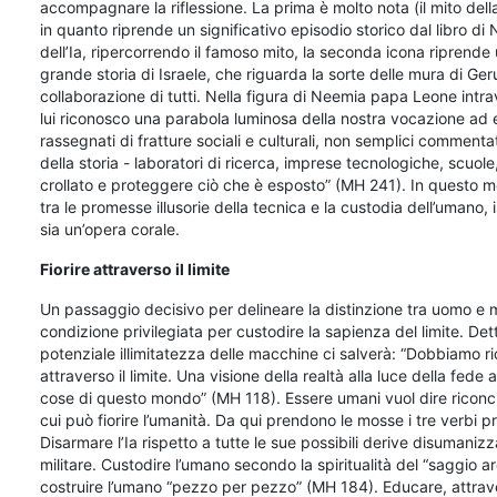
accompagnare la riflessione. La prima è molto nota (il mito del
in quanto riprende un significativo episodio storico dal libro d
dell’Ia, ripercorrendo il famoso mito, la seconda icona riprend
grande storia di Israele, che riguarda la sorte delle mura di Ge
collaborazione di tutti. Nella figura di Neemia papa Leone int
lui riconosco una parabola luminosa della nostra vocazione ad e
rassegnati di fratture sociali e culturali, non semplici commenta
della storia - laboratori di ricerca, imprese tecnologiche, scuole,
crollato e proteggere ciò che è esposto” (MH 241). In questo mo
tra le promesse illusorie della tecnica e la custodia dell’umano, 
sia un’opera corale.
Fiorire attraverso il limite
Un passaggio decisivo per delineare la distinzione tra uomo e 
condizione privilegiata per custodire la sapienza del limite. Dett
potenziale illimitatezza delle macchine ci salverà: “Dobbiamo r
attraverso il limite. Una visione della realtà alla luce della fe
cose di questo mondo” (MH 118). Essere umani vuol dire riconcil
cui può fiorire l’umanità. Da qui prendono le mosse i tre verbi 
Disarmare l’Ia rispetto a tutte le sue possibili derive disumani
militare. Custodire l’umano secondo la spiritualità del “saggio
costruire l’umano “pezzo per pezzo” (MH 184). Educare, attrave