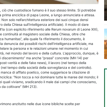
ate, ciò che custodisce l’umano è il suo stesso limite. Si potrebbe
la prima enciclica di papa Leone, a lungo annunciata e attesa.
. Non solo nell’architettura esteriore dei suoi cinque densi
o della Chiesa sull’Intelligenza artificiale). Il modo di dare
’Ia (con esplicito riferimento alle Rerum novarum di Leone XIII),
are continuità al magistero sociale della Chiesa, oltre che
ca humanitas”, alla quale fa riferimento il documento, è
a denuncia dei possibili rischi dell’Intelligenza artificiale, ma
tutelare la persona e le relazioni umane nel momento in cui
tà, nel mondo del lavoro e della cultura. L’approccio, dunque, è
ri di discernimento” ma anche “prassi” concrete (MH 14) per
post-verità e delle fake news), il lavoro (nel tempo della
(nel tempo della società della sorveglianza e del controllo).
n manca di afflato poetico, come suggerisce la citazione di
’enciclica: “Non tocca a noi dominare tutte le maree del mondo; il
 nei quali viviamo, sradicando il male dai campi che conosciamo,
a da coltivare” (MH 213).
esprimono anzitutto nelle due icone bibliche scelte per