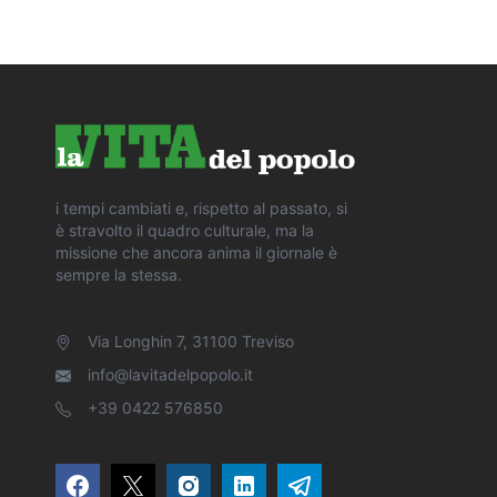
i tempi cambiati e, rispetto al passato, si
è stravolto il quadro culturale, ma la
missione che ancora anima il giornale è
sempre la stessa.
Via Longhin 7, 31100 Treviso
info@lavitadelpopolo.it
+39 0422 576850