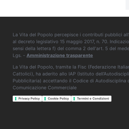
La Vita del Popolo percepisce i contributi pubblici all’
al decreto legislativo 15 maggio 2017, n. 70. Indicazi
sensi della lettera f) del comma 2 dell'art. 5 del me
Lgs. -
Amministrazione trasparente
La Vita del Popolo, tramite la Fisc (Federazione Itali
Cattolici), ha aderito allo IAP (Istituto dell’Autodiscipl
Pubblicitaria) accettando il Codice di Autodisciplina 
Comunicazione Commerciale
Privacy Policy
Cookie Policy
Termini e Condizioni