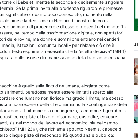
la torre di Babele), mentre la seconda è decisamente singolare
i Neemia. Se la prima invita alla prudenza riguardo le promesse
e un significativo, quanto poco conosciuto, momento nella
rusalemme e la decisione di Neemia di ricostruirle con la
ravede un modo di procedere e di essere presenti nel mondo: “In
ssere, nel tempo della trasformazione digitale, non spettatori
tori delle rovine, ma donne e uomini che entrano nei cantieri
I
 media, istituzioni, comunità locali - per rialzare ciò che è
do il testo esprime la necessità che la “scelta decisiva” (MH 1)
ispirata dalle risorse di umanizzazione della tradizione cristiana,
macchine è quello sulla finitudine umana, elogiata come
o altrimenti, paradossalmente essere limitati rispetto alla
icordare che l’umano non fiorisce malgrado il limite, ma spesso
de aiuta a riconoscere quella che chiamiamo la «contingenza» delle
iarsi con la finitudine e la contingenza, facendone il grembo in
proposti come piste di lavoro: disarmare, custodire, educare.
zzanti, sia nel mondo del lavoro ed economico, sia nel campo
 architetto” (MH 236), che richiama appunto Neemia, capace di
rso cinque piste di responsabilità quotidiana e pubblica: