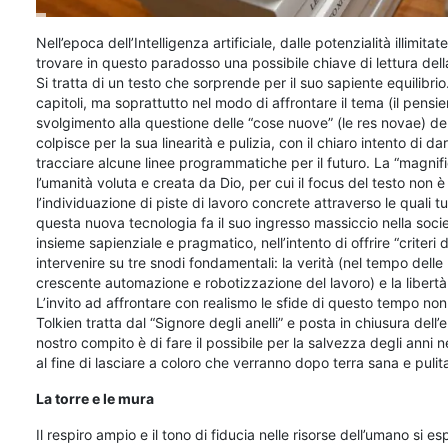
Nell’epoca dell’Intelligenza artificiale, dalle potenzialità illimit
trovare in questo paradosso una possibile chiave di lettura del
Si tratta di un testo che sorprende per il suo sapiente equilibrio
capitoli, ma soprattutto nel modo di affrontare il tema (il pensier
svolgimento alla questione delle “cose nuove” (le res novae) dell
colpisce per la sua linearità e pulizia, con il chiaro intento di d
tracciare alcune linee programmatiche per il futuro. La “magnifi
l’umanità voluta e creata da Dio, per cui il focus del testo non è l
l’individuazione di piste di lavoro concrete attraverso le quali 
questa nuova tecnologia fa il suo ingresso massiccio nella socie
insieme sapienziale e pragmatico, nell’intento di offrire “crite
intervenire su tre snodi fondamentali: la verità (nel tempo delle 
crescente automazione e robotizzazione del lavoro) e la libertà 
L’invito ad affrontare con realismo le sfide di questo tempo no
Tolkien tratta dal “Signore degli anelli” e posta in chiusura dell
nostro compito è di fare il possibile per la salvezza degli anni
al fine di lasciare a coloro che verranno dopo terra sana e pulit
La torre e le mura
Il respiro ampio e il tono di fiducia nelle risorse dell’umano si 