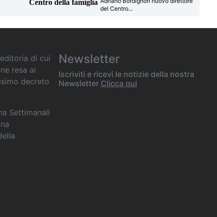
Adriano Bordignon nuovo direttore
Centro della famiglia
del Centro
...
Newsletter
editoria di cui
one resa ai
Iscriviti e ricevi le notizie della nostra
desimo decreto
Newsletter
Clicca qui
ana Settimanali
ina
della