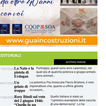
EDITORIALI
archivio notizie
La Nato e la
Purtroppo, questi sono anni calamitosi, nei
17/07/2026
quali più di qualche potenza e gruppo armato
pistola di
sono animati
...
Erdogan
Un
La polemica l’ha innescata Flavio Briatore, il noto
09/07/2026
imprenditore che, quanto a offrire ghiotte
gelato di
occasioni
...
troppo
Rosy Bindi sul voto
Quello italiano è stato un
01/06/2026
“cammino esemplare della nascita
del 2 giugno 1946:
di una democrazia”. Lo ha
“Quello fu un