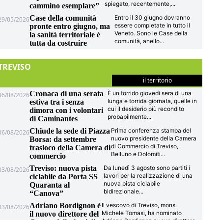
spiegato, recentemente,
...
cammino esemplare”
Case della comunità
Entro il 30 giugno dovranno
29/05/2026
essere completate in tutto il
pronte entro giugno, ma
Veneto. Sono le Case della
la sanità territoriale è
comunità, anello
...
tutta da costruire
TREVISO
il territorio
Cronaca di una serata
È un torrido giovedì sera di una
06/08/2026
lunga e torrida giornata, quelle in
estiva tra i senza
cui il desiderio più recondito
dimora con i volontari
probabilmente
...
di Caminantes
Chiude la sede di Piazza
Prima conferenza stampa del
06/08/2026
nuovo presidente della Camera
Borsa: da settembre
di Commercio di Treviso,
trasloco della Camera di
Belluno e Dolomiti
...
commercio
Treviso: nuova pista
Da lunedì 3 agosto sono partiti i
03/08/2026
lavori per la realizzazione di una
ciclabile da Porta SS
nuova pista ciclabile
Quaranta al
bidirezionale
...
“Canova”
Adriano Bordignon è
Il vescovo di Treviso, mons.
03/08/2026
Michele Tomasi, ha nominato
il nuovo direttore del