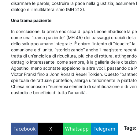
disarmare le parole; costruire la pace nella giustizia; assumere l
dialogo e il multilateralismo (MH 213).
Una trama paziente
In conclusione, la prima enciclica di papa Leone ribadisce la pro
come una “trama paziente” (MH 45) dei passaggi cruciali della s
dello sviluppo umano integrale. È chiaro l’intento di “ricucire” la
comunione e di unità, “storicizzando” anche il magistero recen
tratta di un’enciclica di ricucitura, più che di rottura, attingend
dettaglio interessante, come sempre, è la galleria delle citazioni
Agostino, meno scontate appaiono le altre voci, passando da Pl
Victor Frankl fino a John Ronald Reuel Tolkien. Questo “pantheon
spirituale dell’attuale pontefice, allarga ulteriormente la piatta
Chiesa riconosce i “numerosi elementi di santificazione e di veri
custodia e beneficio di tutta l’umanità.
Tags:
Facebook
X
Whatsapp
Telegram