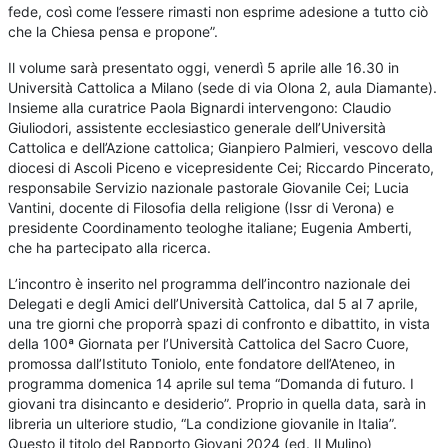
fede, così come l’essere rimasti non esprime adesione a tutto ciò
che la Chiesa pensa e propone”.
Il volume sarà presentato oggi, venerdì 5 aprile alle 16.30 in
Università Cattolica a Milano (sede di via Olona 2, aula Diamante).
Insieme alla curatrice Paola Bignardi intervengono: Claudio
Giuliodori, assistente ecclesiastico generale dell’Università
Cattolica e dell’Azione cattolica; Gianpiero Palmieri, vescovo della
diocesi di Ascoli Piceno e vicepresidente Cei; Riccardo Pincerato,
responsabile Servizio nazionale pastorale Giovanile Cei; Lucia
Vantini, docente di Filosofia della religione (Issr di Verona) e
presidente Coordinamento teologhe italiane; Eugenia Amberti,
che ha partecipato alla ricerca.
L’incontro è inserito nel programma dell’incontro nazionale dei
Delegati e degli Amici dell’Università Cattolica, dal 5 al 7 aprile,
una tre giorni che proporrà spazi di confronto e dibattito, in vista
della 100ª Giornata per l’Università Cattolica del Sacro Cuore,
promossa dall’Istituto Toniolo, ente fondatore dell’Ateneo, in
programma domenica 14 aprile sul tema “Domanda di futuro. I
giovani tra disincanto e desiderio”. Proprio in quella data, sarà in
libreria un ulteriore studio, “La condizione giovanile in Italia”.
Questo il titolo del Rapporto Giovani 2024 (ed. Il Mulino)