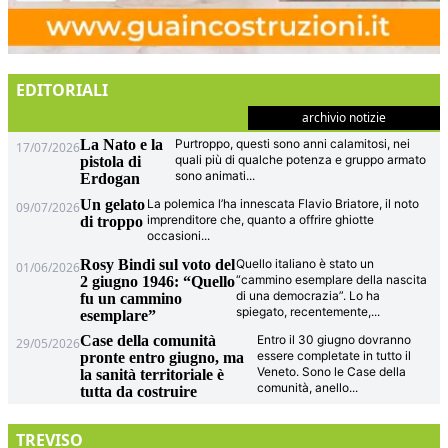
EDITORIALI
archivio notizie
La Nato e la
Purtroppo, questi sono anni calamitosi, nei
17/07/2026
quali più di qualche potenza e gruppo armato
pistola di
sono animati
...
Erdogan
Un gelato
La polemica l’ha innescata Flavio Briatore, il noto
09/07/2026
imprenditore che, quanto a offrire ghiotte
di troppo
occasioni
...
Rosy Bindi sul voto del
Quello italiano è stato un
01/06/2026
“cammino esemplare della nascita
2 giugno 1946: “Quello
di una democrazia”. Lo ha
fu un cammino
spiegato, recentemente,
...
esemplare”
Case della comunità
Entro il 30 giugno dovranno
29/05/2026
essere completate in tutto il
pronte entro giugno, ma
Veneto. Sono le Case della
la sanità territoriale è
comunità, anello
...
tutta da costruire
TREVISO