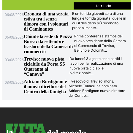
il territorio
Cronaca di una serata
È un torrido giovedì sera di una
06/08/2026
lunga e torrida giornata, quelle in
estiva tra i senza
cui il desiderio più recondito
dimora con i volontari
probabilmente
...
di Caminantes
Chiude la sede di Piazza
Prima conferenza stampa del
06/08/2026
nuovo presidente della Camera
Borsa: da settembre
di Commercio di Treviso,
trasloco della Camera di
Belluno e Dolomiti
...
commercio
Treviso: nuova pista
Da lunedì 3 agosto sono partiti i
03/08/2026
lavori per la realizzazione di una
ciclabile da Porta SS
nuova pista ciclabile
Quaranta al
bidirezionale
...
“Canova”
Adriano Bordignon è
Il vescovo di Treviso, mons.
03/08/2026
Michele Tomasi, ha nominato
il nuovo direttore del
Adriano Bordignon nuovo direttore
Centro della famiglia
del Centro
...