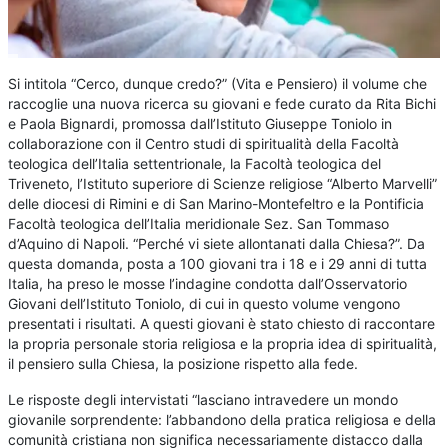
Si intitola “Cerco, dunque credo?” (Vita e Pensiero) il volume che
raccoglie una nuova ricerca su giovani e fede curato da Rita Bichi
e Paola Bignardi, promossa dall’Istituto Giuseppe Toniolo in
collaborazione con il Centro studi di spiritualità della Facoltà
teologica dell’Italia settentrionale, la Facoltà teologica del
Triveneto, l’Istituto superiore di Scienze religiose “Alberto Marvelli”
delle diocesi di Rimini e di San Marino-Montefeltro e la Pontificia
Facoltà teologica dell’Italia meridionale Sez. San Tommaso
d’Aquino di Napoli. “Perché vi siete allontanati dalla Chiesa?”. Da
questa domanda, posta a 100 giovani tra i 18 e i 29 anni di tutta
Italia, ha preso le mosse l’indagine condotta dall’Osservatorio
Giovani dell’Istituto Toniolo, di cui in questo volume vengono
presentati i risultati. A questi giovani è stato chiesto di raccontare
la propria personale storia religiosa e la propria idea di spiritualità,
il pensiero sulla Chiesa, la posizione rispetto alla fede.
Le risposte degli intervistati “lasciano intravedere un mondo
giovanile sorprendente: l’abbandono della pratica religiosa e della
comunità cristiana non significa necessariamente distacco dalla