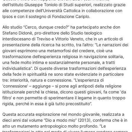
dell’Istituto Giuseppe Toniolo di Studi superiori, realizzato grazie
alle competenze dell’Università Cattolica in collaborazione con
Ipsos e con il sostegno di Fondazione Cariplo.
Allo studio “Cerco, dunque credo?” ha partecipato anche don
Stefano Didonè, pro-direttore dello Studio teologico
interdiocesano di Treviso e Vittorio Veneto, che in un articolo di
presentazione della ricerca ha scritto, tra l’altro: “Le narrazioni dei
giovani esprimono una metamorfosi del credere, cioè una
trasformazione dell’esperienza religiosa in navigazione solitaria,
una fede molto intima e sostanzialmente personale, a tratti
individualistica”. Di queste diverse trasformazioni dell’esperienza
della fede in spiritualità ne sono state evidenziate in particolare
tre: interiorità, natura e connessione. “L’esperienza di
‘connessione’ – aggiunge – si pone agli antipodi della religione
istituzionale perché la chiesa, dicono questi giovani, fa come ‘da
filtro’ e non permette di sperimentare il legame in quanto troppo
rigida, perché in essa è già tutto precostituito”.
Questa accurata esplorazione nel mondo giovanile, realizzata a
dieci anni dal volume “Dio a modo mio” (2013), conferma che è in
atto un mutamento antropologico molto profondo. “Le
trasformazioni in atto nel modo di vivere l’umano rendono sempre