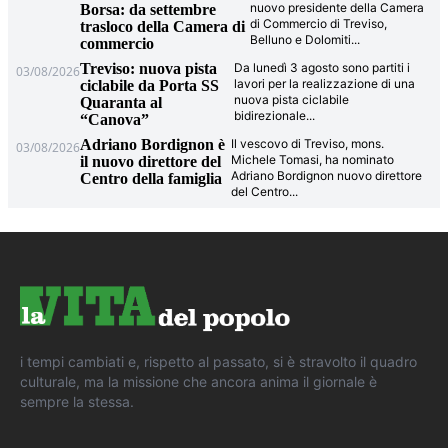
nuovo presidente della Camera
Borsa: da settembre
di Commercio di Treviso,
trasloco della Camera di
Belluno e Dolomiti
...
commercio
Treviso: nuova pista
Da lunedì 3 agosto sono partiti i
03/08/2026
lavori per la realizzazione di una
ciclabile da Porta SS
nuova pista ciclabile
Quaranta al
bidirezionale
...
“Canova”
Adriano Bordignon è
Il vescovo di Treviso, mons.
03/08/2026
Michele Tomasi, ha nominato
il nuovo direttore del
Adriano Bordignon nuovo direttore
Centro della famiglia
del Centro
...
i tempi cambiati e, rispetto al passato, si è stravolto il quadro
culturale, ma la missione che ancora anima il giornale è
sempre la stessa.