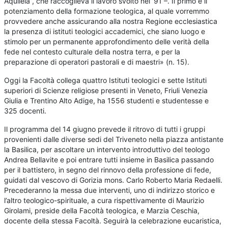
Aquileia”, che raccoglieva il lavoro svolto nel ’91 –. Il primo è il
potenziamento della formazione teologica, al quale vorremmo
provvedere anche assicurando alla nostra Regione ecclesiastica
la presenza di istituti teologici accademici, che siano luogo e
stimolo per un permanente approfondimento delle verità della
fede nel contesto culturale della nostra terra, e per la
preparazione di operatori pastorali e di maestri» (n. 15).
Oggi la Facoltà collega quattro Istituti teologici e sette Istituti
superiori di Scienze religiose presenti in Veneto, Friuli Venezia
Giulia e Trentino Alto Adige, ha 1556 studenti e studentesse e
325 docenti.
Il programma del 14 giugno prevede il ritrovo di tutti i gruppi
provenienti dalle diverse sedi del Triveneto nella piazza antistante
la Basilica, per ascoltare un intervento introduttivo del teologo
Andrea Bellavite e poi entrare tutti insieme in Basilica passando
per il battistero, in segno del rinnovo della professione di fede,
guidati dal vescovo di Gorizia mons. Carlo Roberto Maria Redaelli.
Precederanno la messa due interventi, uno di indirizzo storico e
l’altro teologico-spirituale, a cura rispettivamente di Maurizio
Girolami, preside della Facoltà teologica, e Marzia Ceschia,
docente della stessa Facoltà. Seguirà la celebrazione eucaristica,