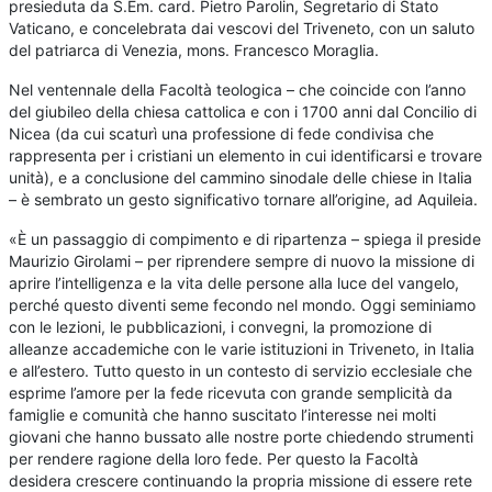
presieduta da S.Em. card. Pietro Parolin, Segretario di Stato
Vaticano, e concelebrata dai vescovi del Triveneto, con un saluto
del patriarca di Venezia, mons. Francesco Moraglia.
Nel ventennale della Facoltà teologica – che coincide con l’anno
del giubileo della chiesa cattolica e con i 1700 anni dal Concilio di
Nicea (da cui scaturì una professione di fede condivisa che
rappresenta per i cristiani un elemento in cui identificarsi e trovare
unità), e a conclusione del cammino sinodale delle chiese in Italia
– è sembrato un gesto significativo tornare all’origine, ad Aquileia.
«È un passaggio di compimento e di ripartenza – spiega il preside
Maurizio Girolami – per riprendere sempre di nuovo la missione di
aprire l’intelligenza e la vita delle persone alla luce del vangelo,
perché questo diventi seme fecondo nel mondo. Oggi seminiamo
con le lezioni, le pubblicazioni, i convegni, la promozione di
alleanze accademiche con le varie istituzioni in Triveneto, in Italia
e all’estero. Tutto questo in un contesto di servizio ecclesiale che
esprime l’amore per la fede ricevuta con grande semplicità da
famiglie e comunità che hanno suscitato l’interesse nei molti
giovani che hanno bussato alle nostre porte chiedendo strumenti
per rendere ragione della loro fede. Per questo la Facoltà
desidera crescere continuando la propria missione di essere rete