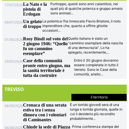
La Nato e la
Purtroppo, questi sono anni calamitosi, nei
17/07/2026
quali più di qualche potenza e gruppo armato
pistola di
sono animati
...
Erdogan
Un gelato
La polemica l’ha innescata Flavio Briatore, il noto
09/07/2026
imprenditore che, quanto a offrire ghiotte
di troppo
occasioni
...
Rosy Bindi sul voto del
Quello italiano è stato un
01/06/2026
“cammino esemplare della nascita
2 giugno 1946: “Quello
di una democrazia”. Lo ha
fu un cammino
spiegato, recentemente,
...
esemplare”
Case della comunità
Entro il 30 giugno dovranno
29/05/2026
essere completate in tutto il
pronte entro giugno, ma
Veneto. Sono le Case della
la sanità territoriale è
comunità, anello
...
tutta da costruire
TREVISO
il territorio
Cronaca di una serata
È un torrido giovedì sera di una
06/08/2026
lunga e torrida giornata, quelle in
estiva tra i senza
cui il desiderio più recondito
dimora con i volontari
probabilmente
...
di Caminantes
Chiude la sede di Piazza
Prima conferenza stampa del
06/08/2026