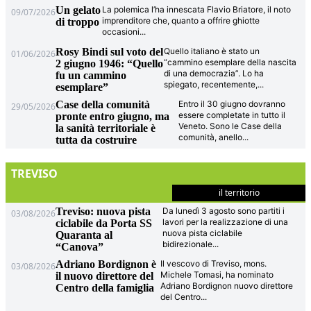
Un gelato
La polemica l’ha innescata Flavio Briatore, il noto
09/07/2026
imprenditore che, quanto a offrire ghiotte
di troppo
occasioni
...
Rosy Bindi sul voto del
Quello italiano è stato un
01/06/2026
“cammino esemplare della nascita
2 giugno 1946: “Quello
di una democrazia”. Lo ha
fu un cammino
spiegato, recentemente,
...
esemplare”
Case della comunità
Entro il 30 giugno dovranno
29/05/2026
essere completate in tutto il
pronte entro giugno, ma
Veneto. Sono le Case della
la sanità territoriale è
comunità, anello
...
tutta da costruire
TREVISO
il territorio
Treviso: nuova pista
Da lunedì 3 agosto sono partiti i
03/08/2026
lavori per la realizzazione di una
ciclabile da Porta SS
nuova pista ciclabile
Quaranta al
bidirezionale
...
“Canova”
Adriano Bordignon è
Il vescovo di Treviso, mons.
03/08/2026
Michele Tomasi, ha nominato
il nuovo direttore del
Adriano Bordignon nuovo direttore
Centro della famiglia
del Centro
...