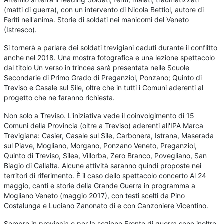
(matti di guerra), con un intervento di Nicola Bettiol, autore di
Feriti nell'anima. Storie di soldati nei manicomi del Veneto
(Istresco).
Si tornerà a parlare dei soldati trevigiani caduti durante il conflitto
anche nel 2018. Una mostra fotografica e una lezione spettacolo
dal titolo Un verso in trincea sarà presentata nelle Scuole
Secondarie di Primo Grado di Preganziol, Ponzano; Quinto di
Treviso e Casale sul Sile, oltre che in tutti i Comuni aderenti al
progetto che ne faranno richiesta.
Non solo a Treviso. L'iniziativa vede il coinvolgimento di 15
Comuni della Provincia (oltre a Treviso) aderenti all'IPA Marca
Trevigiana: Casier, Casale sul Sile, Carbonera, Istrana, Maserada
sul Piave, Mogliano, Morgano, Ponzano Veneto, Preganziol,
Quinto di Treviso, Silea, Villorba, Zero Branco, Povegliano, San
Biagio di Callalta. Alcune attività saranno quindi proposte nei
territori di riferimento. È il caso dello spettacolo concerto Al 24
maggio, canti e storie della Grande Guerra in programma a
Mogliano Veneto (maggio 2017), con testi scelti da Pino
Costalunga e Luciano Zanonato di e con Canzoniere Vicentino.
Sempre in provincia e per la sezione Fronte di guerra sono inoltre