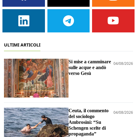
ULTIMI ARTICOLI
Si mise a camminare
04/08/2026
sulle acque e andò
verso Gesù
Ceuta, il commento
04/08/2026
del sociologo
Ambrosini: “Su
Schengen scelte di
propaganda”