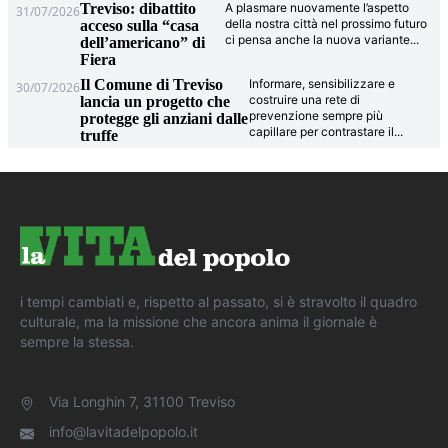
Treviso: dibattito
A plasmare nuovamente l’aspetto
31/07/2026
della nostra città nel prossimo futuro
acceso sulla “casa
ci pensa anche la nuova variante
...
dell’americano” di
Fiera
Il Comune di Treviso
Informare, sensibilizzare e
30/07/2026
costruire una rete di
lancia un progetto che
prevenzione sempre più
protegge gli anziani dalle
capillare per contrastare il
...
truffe
i tempi cambiati e, rispetto al passato, si è stravolto il quadro
culturale, ma la missione che ancora anima il giornale è
sempre la stessa.
Via Longhin 7, 31100 Treviso
info@lavitadelpopolo.it