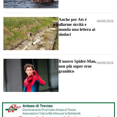
Anche per Ats è
04/08/2026
allarme siccità e
manda una lettera ai
sindaci
Il nuovo Spider-Man,
04/08/2026
non più super eroe
granitico