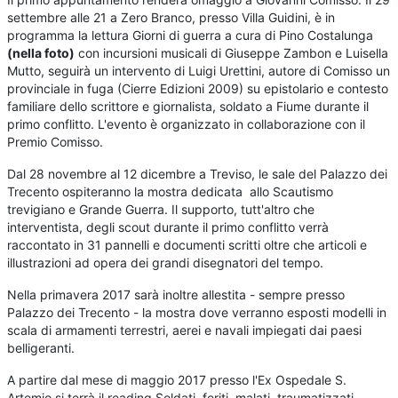
settembre alle 21 a Zero Branco, presso Villa Guidini, è in
programma la lettura Giorni di guerra a cura di Pino Costalunga
(nella foto)
con incursioni musicali di Giuseppe Zambon e Luisella
Mutto, seguirà un intervento di Luigi Urettini, autore di Comisso un
provinciale in fuga (Cierre Edizioni 2009) su epistolario e contesto
familiare dello scrittore e giornalista, soldato a Fiume durante il
primo conflitto. L'evento è organizzato in collaborazione con il
Premio Comisso.
Dal 28 novembre al 12 dicembre a Treviso, le sale del Palazzo dei
Trecento ospiteranno la mostra dedicata allo Scautismo
trevigiano e Grande Guerra. Il supporto, tutt'altro che
interventista, degli scout durante il primo conflitto verrà
raccontato in 31 pannelli e documenti scritti oltre che articoli e
illustrazioni ad opera dei grandi disegnatori del tempo.
Nella primavera 2017 sarà inoltre allestita - sempre presso
Palazzo dei Trecento - la mostra dove verranno esposti modelli in
scala di armamenti terrestri, aerei e navali impiegati dai paesi
belligeranti.
A partire dal mese di maggio 2017 presso l'Ex Ospedale S.
Artemio si terrà il reading Soldati, feriti, malati, traumatizzati