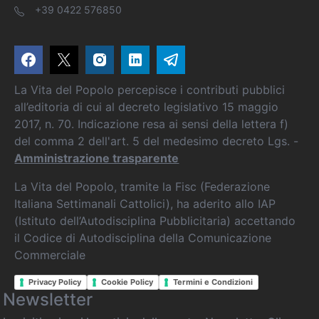
+39 0422 576850
La Vita del Popolo percepisce i contributi pubblici
all’editoria di cui al decreto legislativo 15 maggio
2017, n. 70. Indicazione resa ai sensi della lettera f)
del comma 2 dell'art. 5 del medesimo decreto Lgs. -
Amministrazione trasparente
La Vita del Popolo, tramite la Fisc (Federazione
Italiana Settimanali Cattolici), ha aderito allo IAP
(Istituto dell’Autodisciplina Pubblicitaria) accettando
il Codice di Autodisciplina della Comunicazione
Commerciale
Privacy Policy
Cookie Policy
Termini e Condizioni
Newsletter