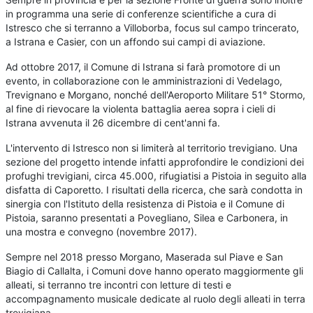
in programma una serie di conferenze scientifiche a cura di
Istresco che si terranno a Villoborba, focus sul campo trincerato,
a Istrana e Casier, con un affondo sui campi di aviazione.
Ad ottobre 2017, il Comune di Istrana si farà promotore di un
evento, in collaborazione con le amministrazioni di Vedelago,
Trevignano e Morgano, nonché dell'Aeroporto Militare 51° Stormo,
al fine di rievocare la violenta battaglia aerea sopra i cieli di
Istrana avvenuta il 26 dicembre di cent'anni fa.
L'intervento di Istresco non si limiterà al territorio trevigiano. Una
sezione del progetto intende infatti approfondire le condizioni dei
profughi trevigiani, circa 45.000, rifugiatisi a Pistoia in seguito alla
disfatta di Caporetto. I risultati della ricerca, che sarà condotta in
sinergia con l'Istituto della resistenza di Pistoia e il Comune di
Pistoia, saranno presentati a Povegliano, Silea e Carbonera, in
una mostra e convegno (novembre 2017).
Sempre nel 2018 presso Morgano, Maserada sul Piave e San
Biagio di Callalta, i Comuni dove hanno operato maggiormente gli
alleati, si terranno tre incontri con letture di testi e
accompagnamento musicale dedicate al ruolo degli alleati in terra
trevigiana.