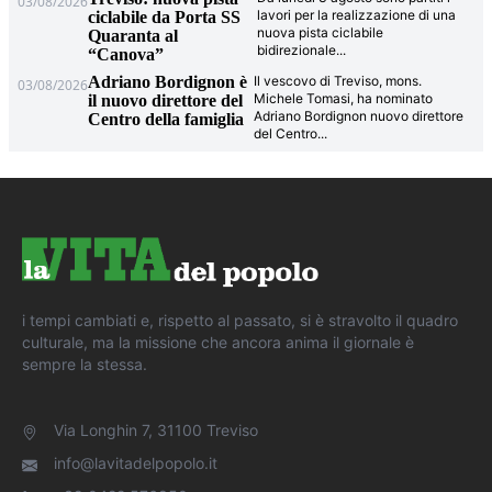
03/08/2026
lavori per la realizzazione di una
ciclabile da Porta SS
nuova pista ciclabile
Quaranta al
bidirezionale
...
“Canova”
Adriano Bordignon è
Il vescovo di Treviso, mons.
03/08/2026
Michele Tomasi, ha nominato
il nuovo direttore del
Adriano Bordignon nuovo direttore
Centro della famiglia
del Centro
...
i tempi cambiati e, rispetto al passato, si è stravolto il quadro
culturale, ma la missione che ancora anima il giornale è
sempre la stessa.
Via Longhin 7, 31100 Treviso
info@lavitadelpopolo.it