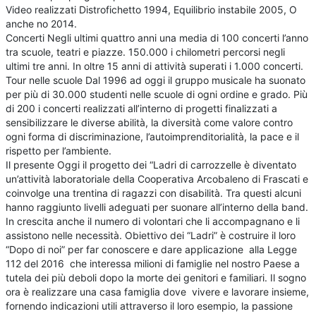
Video realizzati Distrofichetto 1994, Equilibrio instabile 2005, O
anche no 2014.
Concerti Negli ultimi quattro anni una media di 100 concerti l’anno
tra scuole, teatri e piazze. 150.000 i chilometri percorsi negli
ultimi tre anni. In oltre 15 anni di attività superati i 1.000 concerti.
Tour nelle scuole Dal 1996 ad oggi il gruppo musicale ha suonato
per più di 30.000 studenti nelle scuole di ogni ordine e grado. Più
di 200 i concerti realizzati all’interno di progetti finalizzati a
sensibilizzare le diverse abilità, la diversità come valore contro
ogni forma di discriminazione, l’autoimprenditorialità, la pace e il
rispetto per l’ambiente.
Il presente Oggi il progetto dei “Ladri di carrozzelle è diventato
un’attività laboratoriale della Cooperativa Arcobaleno di Frascati e
coinvolge una trentina di ragazzi con disabilità. Tra questi alcuni
hanno raggiunto livelli adeguati per suonare all’interno della band.
In crescita anche il numero di volontari che li accompagnano e li
assistono nelle necessità. Obiettivo dei “Ladri” è costruire il loro
“Dopo di noi” per far conoscere e dare applicazione alla Legge
112 del 2016 che interessa milioni di famiglie nel nostro Paese a
tutela dei più deboli dopo la morte dei genitori e familiari. Il sogno
ora è realizzare una casa famiglia dove vivere e lavorare insieme,
fornendo indicazioni utili attraverso il loro esempio, la passione