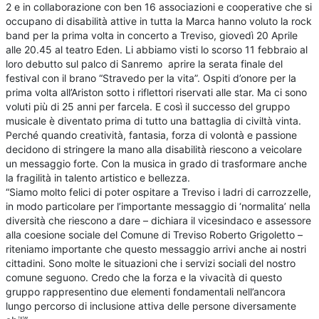
2 e in collaborazione con ben 16 associazioni e cooperative che si
occupano di disabilità attive in tutta la Marca hanno voluto la rock
band per la prima volta in concerto a Treviso, giovedì 20 Aprile
alle 20.45 al teatro Eden. Li abbiamo visti lo scorso 11 febbraio al
loro debutto sul palco di Sanremo aprire la serata finale del
festival con il brano “Stravedo per la vita”. Ospiti d’onore per la
prima volta all’Ariston sotto i riflettori riservati alle star. Ma ci sono
voluti più di 25 anni per farcela. E così il successo del gruppo
musicale è diventato prima di tutto una battaglia di civiltà vinta.
Perché quando creatività, fantasia, forza di volontà e passione
decidono di stringere la mano alla disabilità riescono a veicolare
un messaggio forte. Con la musica in grado di trasformare anche
la fragilità in talento artistico e bellezza.
“Siamo molto felici di poter ospitare a Treviso i ladri di carrozzelle,
in modo particolare per l’importante messaggio di ‘normalita’ nella
diversità che riescono a dare – dichiara il vicesindaco e assessore
alla coesione sociale del Comune di Treviso Roberto Grigoletto –
riteniamo importante che questo messaggio arrivi anche ai nostri
cittadini. Sono molte le situazioni che i servizi sociali del nostro
comune seguono. Credo che la forza e la vivacità di questo
gruppo rappresentino due elementi fondamentali nell’ancora
lungo percorso di inclusione attiva delle persone diversamente