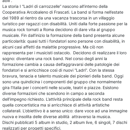
abili”.
La storia I “Ladri di carrozzelle” nascono all’interno della
Cooperativa Arcobaleno di Frascati. La band si forma nell’estate
del 1989 al rientro da una vacanza trascorsa in un villaggio
turistico per ragazzi con disabilità. Uniti dalla forte passione per la
musica rock tornati a Roma decidono di dare vita al gruppo
musicale. Fin dall’inizio la formazione della band presenta alcune
particolarità: quasi tutti i fondatori sono persone con disabilità, in
alcuni casi affetti da malattie progressive. Ma ciò non
rappresenta per i musicisti ostacolo. Decidono di realizzare il loro
sogno: diventare una rock band. Nel corso degli anni la
formazione cambia a causa dell’aggravarsi delle patologie dei
fondatori e si arricchisce così di nuovi “Ladri”. Con la stessa
bravura, tenacia e talento musicale dei pionieri della band. Oggi
sono una quindicina i componenti del gruppo che normalmente
gira l’Italia per i concerti nelle scuole, teatri e piazze. Esistono
diverse formazioni che scendono in campo a seconda
dell’impegno richiesto. L’attività principale della rock band resta
quella concertistica ma si arricchisce di attività artistiche
collaterali. L’obiettivo è a senso unico: dare voce ad una immagine
nuova e insolita delle diverse abilità attraverso la musica.
Dischi pubblicati 5 album in studio, 2 album live, 6 singoli, 7 dischi
realizzati per progetti specifici.