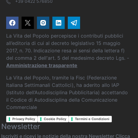
+39 0422 576850
La Vita del Popolo percepisce i contributi pubblici
all’editoria di cui al decreto legislativo 15 maggio
2017, n. 70. Indicazione resa ai sensi della lettera f)
del comma 2 dell'art. 5 del medesimo decreto Lgs. -
Amministrazione trasparente
La Vita del Popolo, tramite la Fisc (Federazione
Italiana Settimanali Cattolici), ha aderito allo IAP
(Istituto dell’Autodisciplina Pubblicitaria) accettando
il Codice di Autodisciplina della Comunicazione
Commerciale
Privacy Policy
Cookie Policy
Termini e Condizioni
Newsletter
Iscriviti e ricevi le notizie della nostra Newsletter
Clicca