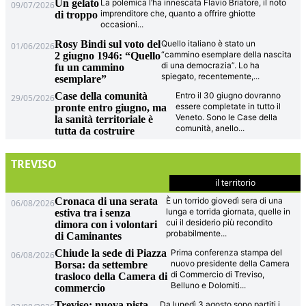
Un gelato
La polemica l’ha innescata Flavio Briatore, il noto
09/07/2026
imprenditore che, quanto a offrire ghiotte
di troppo
occasioni
...
Rosy Bindi sul voto del
Quello italiano è stato un
01/06/2026
“cammino esemplare della nascita
2 giugno 1946: “Quello
di una democrazia”. Lo ha
fu un cammino
spiegato, recentemente,
...
esemplare”
Case della comunità
Entro il 30 giugno dovranno
29/05/2026
essere completate in tutto il
pronte entro giugno, ma
Veneto. Sono le Case della
la sanità territoriale è
comunità, anello
...
tutta da costruire
TREVISO
il territorio
Cronaca di una serata
È un torrido giovedì sera di una
06/08/2026
lunga e torrida giornata, quelle in
estiva tra i senza
cui il desiderio più recondito
dimora con i volontari
probabilmente
...
di Caminantes
Chiude la sede di Piazza
Prima conferenza stampa del
06/08/2026
nuovo presidente della Camera
Borsa: da settembre
di Commercio di Treviso,
trasloco della Camera di
Belluno e Dolomiti
...
commercio
Treviso: nuova pista
Da lunedì 3 agosto sono partiti i