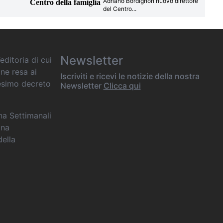
Adriano Bordignon nuovo direttore
Centro della famiglia
del Centro
...
Newsletter
editoria di cui
one resa ai
Iscriviti e ricevi le notizie della nostra
desimo decreto
Newsletter
Clicca qui
ana Settimanali
ina
della