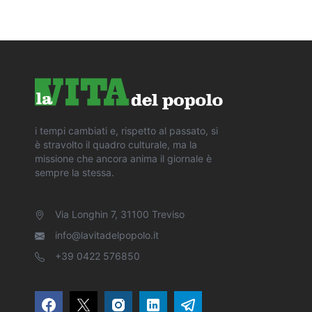
i tempi cambiati e, rispetto al passato, si
è stravolto il quadro culturale, ma la
missione che ancora anima il giornale è
sempre la stessa.
Via Longhin 7, 31100 Treviso
info@lavitadelpopolo.it
+39 0422 576850