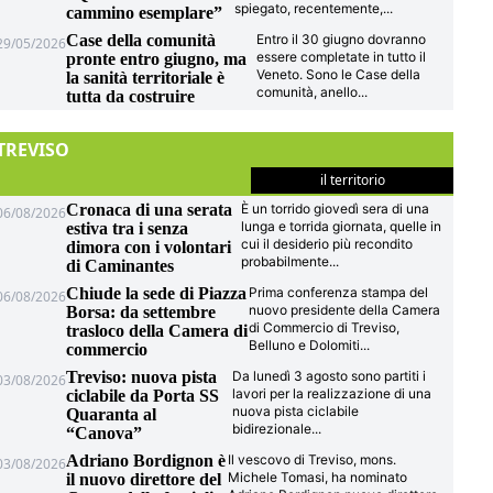
spiegato, recentemente,
...
cammino esemplare”
Case della comunità
Entro il 30 giugno dovranno
29/05/2026
essere completate in tutto il
pronte entro giugno, ma
Veneto. Sono le Case della
la sanità territoriale è
comunità, anello
...
tutta da costruire
TREVISO
il territorio
Cronaca di una serata
È un torrido giovedì sera di una
06/08/2026
lunga e torrida giornata, quelle in
estiva tra i senza
cui il desiderio più recondito
dimora con i volontari
probabilmente
...
di Caminantes
Chiude la sede di Piazza
Prima conferenza stampa del
06/08/2026
nuovo presidente della Camera
Borsa: da settembre
di Commercio di Treviso,
trasloco della Camera di
Belluno e Dolomiti
...
commercio
Treviso: nuova pista
Da lunedì 3 agosto sono partiti i
03/08/2026
lavori per la realizzazione di una
ciclabile da Porta SS
nuova pista ciclabile
Quaranta al
bidirezionale
...
“Canova”
Adriano Bordignon è
Il vescovo di Treviso, mons.
03/08/2026
Michele Tomasi, ha nominato
il nuovo direttore del