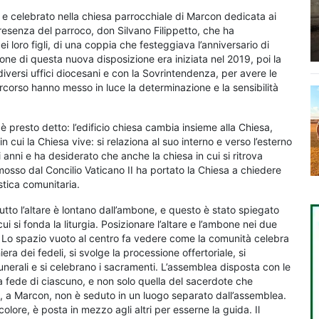
 e celebrato nella chiesa parrocchiale di Marcon dedicata ai
presenza del parroco, don Silvano Filippetto, che ha
 loro figli, di una coppia che festeggiava l’anniversario di
one di questa nuova disposizione era iniziata nel 2019, poi la
 diversi uffici diocesani e con la Sovrintendenza, per avere le
rcorso hanno messo in luce la determinazione e la sensibilità
è presto detto: l’edificio chiesa cambia insieme alla Chiesa,
in cui la Chiesa vive: si relaziona al suo interno e verso l’esterno
nni e ha desiderato che anche la chiesa in cui si ritrova
mosso dal Concilio Vaticano II ha portato la Chiesa a chiedere
stica comunitaria.
tutto l’altare è lontano dall’ambone, e questo è stato spiegato
cui si fonda la liturgia. Posizionare l’altare e l’ambone nei due
i. Lo spazio vuoto al centro fa vedere come la comunità celebra
iera dei fedeli, si svolge la processione offertoriale, si
 funerali e si celebrano i sacramenti. L’assemblea disposta con le
a fede di ciascuno, e non solo quella del sacerdote che
ote, a Marcon, non è seduto in un luogo separato dall’assemblea.
colore, è posta in mezzo agli altri per esserne la guida. Il