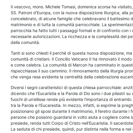
Il vescovo, mons. Michele Tomasi, domenica scorsa ha visitato,
SS. Patroni d’Europa, con la nuova disposizione liturgica, alla 
concelebrato, di alcune famiglie che celebravano il battesimo dei
matrimonio e di tutta la comunità parrocchiale. La sperimentazi
parrocchia ha fatto tutti i passaggi formali e di confronto con i
necessarie autorizzazioni. La ricchezza e la complessità del pe
della comunità.
Tanti si sono chiesti il perché di questa nuova disposizione, ma 
comunità di cristiani. Il Concilio Vaticano II ha rinnovato il modo 
e come celebra. La comunità di Marcon ha camminato in questi a
rispecchiasse il suo cammino. Il rinnovamento della liturgia pro
che venga resa evidente la centralità della celebrazione eucari
Diversi i segni caratteristici di questa chiesa parrocchiale: anzi
dicendo che l’Eucaristia e la Parola di Dio sono i due pilastri su 
fuochi di un’ellisse rende più evidente l’importanza di entramb
tra la Parola e l’Eucarestia. In mezzo, infatti, si esprime la pregh
posizionano gli sposi durante il matrimonio, il feretro durante i
persone che possono guardarsi in volto aiuta a cogliere come l
presiede, renda tutti Corpo di Cristo nell’Eucaristia. Il sacerd
La seduta di chi presiede, quindi, pur distinta nella forma e nel 