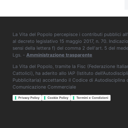
La Vita del Popolo percepisce i contributi pubblici all’
al decreto legislativo 15 maggio 2017, n. 70. Indicazi
sensi della lettera f) del comma 2 dell'art. 5 del me
Lgs. -
Amministrazione trasparente
La Vita del Popolo, tramite la Fisc (Federazione Itali
Cattolici), ha aderito allo IAP (Istituto dell’Autodiscipl
Pubblicitaria) accettando il Codice di Autodisciplina 
Comunicazione Commerciale
Privacy Policy
Cookie Policy
Termini e Condizioni