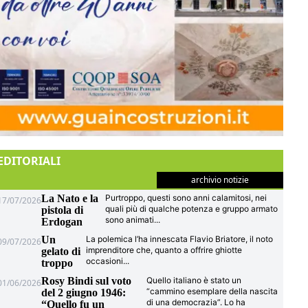
EDITORIALI
archivio notizie
La Nato e la
Purtroppo, questi sono anni calamitosi, nei
17/07/2026
quali più di qualche potenza e gruppo armato
pistola di
sono animati
...
Erdogan
Un
La polemica l’ha innescata Flavio Briatore, il noto
09/07/2026
imprenditore che, quanto a offrire ghiotte
gelato di
occasioni
...
troppo
Rosy Bindi sul voto
Quello italiano è stato un
01/06/2026
“cammino esemplare della nascita
del 2 giugno 1946:
di una democrazia”. Lo ha
“Quello fu un