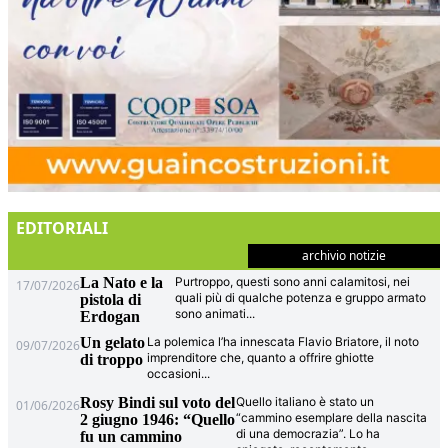
EDITORIALI
archivio notizie
La Nato e la
Purtroppo, questi sono anni calamitosi, nei
17/07/2026
quali più di qualche potenza e gruppo armato
pistola di
sono animati
...
Erdogan
Un gelato
La polemica l’ha innescata Flavio Briatore, il noto
09/07/2026
imprenditore che, quanto a offrire ghiotte
di troppo
occasioni
...
Rosy Bindi sul voto del
Quello italiano è stato un
01/06/2026
“cammino esemplare della nascita
2 giugno 1946: “Quello
di una democrazia”. Lo ha
fu un cammino