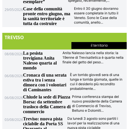
spiegato, recentemente,
...
esemplare”
Case della comunità
Entro il 30 giugno dovranno
29/05/2026
essere completate in tutto il
pronte entro giugno, ma
Veneto. Sono le Case della
la sanità territoriale è
comunità, anello
...
tutta da costruire
TREVISO
il territorio
La pesista
Anita Nalesso lancia nella storia: la
08/08/2026
19enne di Trevisatletica è quarta nella
trevigiana Anita
finale del getto del peso
...
Nalesso quarta al
mondo
Cronaca di una serata
È un torrido giovedì sera di una
06/08/2026
lunga e torrida giornata, quelle in
estiva tra i senza
cui il desiderio più recondito
dimora con i volontari
probabilmente
...
di Caminantes
Chiude la sede di Piazza
Prima conferenza stampa del
06/08/2026
nuovo presidente della Camera
Borsa: da settembre
di Commercio di Treviso,
trasloco della Camera di
Belluno e Dolomiti
...
commercio
Treviso: nuova pista
Da lunedì 3 agosto sono partiti i
03/08/2026
lavori per la realizzazione di una
ciclabile da Porta SS
nuova pista ciclabile
Quaranta al