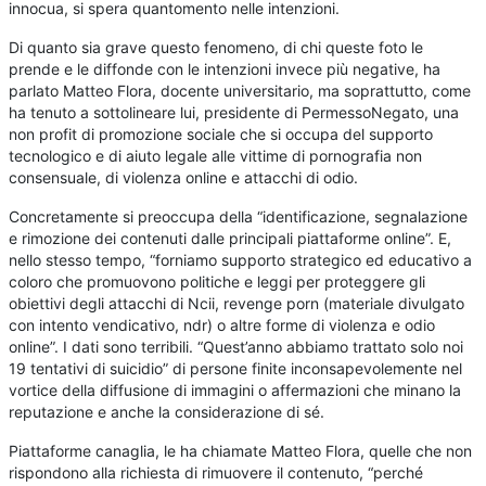
innocua, si spera quantomento nelle intenzioni.
Di quanto sia grave questo fenomeno, di chi queste foto le
prende e le diffonde con le intenzioni invece più negative, ha
parlato Matteo Flora, docente universitario, ma soprattutto, come
ha tenuto a sottolineare lui, presidente di PermessoNegato, una
non profit di promozione sociale che si occupa del supporto
tecnologico e di aiuto legale alle vittime di pornografia non
consensuale, di violenza online e attacchi di odio.
Concretamente si preoccupa della “identificazione, segnalazione
e rimozione dei contenuti dalle principali piattaforme online”. E,
nello stesso tempo, “forniamo supporto strategico ed educativo a
coloro che promuovono politiche e leggi per proteggere gli
obiettivi degli attacchi di Ncii, revenge porn (materiale divulgato
con intento vendicativo, ndr) o altre forme di violenza e odio
online”. I dati sono terribili. “Quest’anno abbiamo trattato solo noi
19 tentativi di suicidio” di persone finite inconsapevolemente nel
vortice della diffusione di immagini o affermazioni che minano la
reputazione e anche la considerazione di sé.
Piattaforme canaglia, le ha chiamate Matteo Flora, quelle che non
rispondono alla richiesta di rimuovere il contenuto, “perché