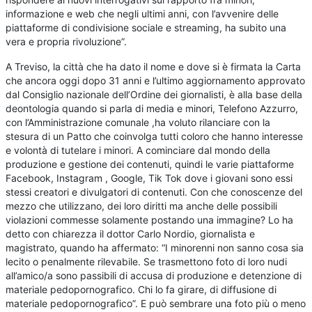
informazione e web che negli ultimi anni, con l’avvenire delle
piattaforme di condivisione sociale e streaming, ha subito una
vera e propria rivoluzione”.
A Treviso, la città che ha dato il nome e dove si è firmata la Carta
che ancora oggi dopo 31 anni e l’ultimo aggiornamento approvato
dal Consiglio nazionale dell’Ordine dei giornalisti, è alla base della
deontologia quando si parla di media e minori, Telefono Azzurro,
con l’Amministrazione comunale ,ha voluto rilanciare con la
stesura di un Patto che coinvolga tutti coloro che hanno interesse
e volontà di tutelare i minori. A cominciare dal mondo della
produzione e gestione dei contenuti, quindi le varie piattaforme
Facebook, Instagram , Google, Tik Tok dove i giovani sono essi
stessi creatori e divulgatori di contenuti. Con che conoscenze del
mezzo che utilizzano, dei loro diritti ma anche delle possibili
violazioni commesse solamente postando una immagine? Lo ha
detto con chiarezza il dottor Carlo Nordio, giornalista e
magistrato, quando ha affermato: “I minorenni non sanno cosa sia
lecito o penalmente rilevabile. Se trasmettono foto di loro nudi
all’amico/a sono passibili di accusa di produzione e detenzione di
materiale pedopornografico. Chi lo fa girare, di diffusione di
materiale pedopornografico”. E può sembrare una foto più o meno