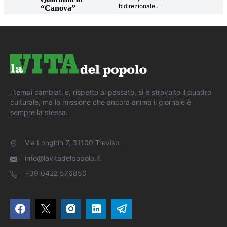
bidirezionale
...
“Canova”
i tempi cambiati e, rispetto al passato, si è stravolto il quadro
culturale, ma la missione che ancora anima il giornale è
sempre la stessa.
Via Longhin 7, 31100 Treviso
info@lavitadelpopolo.it
+39 0422 576850