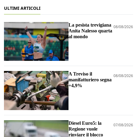
ULTIMI ARTICOLI
La pesista trevigiana
08/08/2026
Anita Nalesso quarta
al mondo
A Treviso il
08/08/2026
manifatturiero segna
+4,9%
Diesel Euro5: la
07/08/2026
Regione vuole
rinviare il blocco