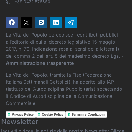
+39 0422 576850
La Vita del Popolo percepisce i contributi pubblici
all’editoria di cui al decreto legislativo 15 maggio
2017, n. 70. Indicazione resa ai sensi della lettera f)
del comma 2 dell'art. 5 del medesimo decreto Lgs. -
Amministrazione trasparente
La Vita del Popolo, tramite la Fisc (Federazione
Italiana Settimanali Cattolici), ha aderito allo IAP
(Istituto dell’Autodisciplina Pubblicitaria) accettando
il Codice di Autodisciplina della Comunicazione
Commerciale
Privacy Policy
Cookie Policy
Termini e Condizioni
Newsletter
Iscriviti e ricevi le notizie della nostra Newsletter
Clicca