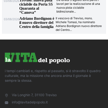
Treviso: nuova pista
03/08/2026
lavori per la realizzazione di una
ciclabile da Porta SS
nuova pista ciclabile
Quaranta al
bidirezionale
...
“Canova”
Adriano Bordignon è
Il vescovo di Treviso, mons.
03/08/2026
Michele Tomasi, ha nominato
il nuovo direttore del
Adriano Bordignon nuovo direttore
Centro della famiglia
del Centro
...
i tempi cambiati e, rispetto al passato, si è stravolto il quadro
culturale, ma la missione che ancora anima il giornale è
sempre la stessa.
Via Longhin 7, 31100 Treviso
info@lavitadelpopolo.it