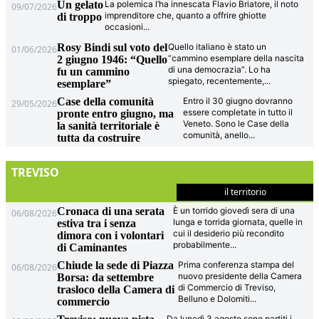
Un gelato
La polemica l’ha innescata Flavio Briatore, il noto
09/07/2026
imprenditore che, quanto a offrire ghiotte
di troppo
occasioni
...
Rosy Bindi sul voto del
Quello italiano è stato un
01/06/2026
“cammino esemplare della nascita
2 giugno 1946: “Quello
di una democrazia”. Lo ha
fu un cammino
spiegato, recentemente,
...
esemplare”
Case della comunità
Entro il 30 giugno dovranno
29/05/2026
essere completate in tutto il
pronte entro giugno, ma
Veneto. Sono le Case della
la sanità territoriale è
comunità, anello
...
tutta da costruire
TREVISO
il territorio
Cronaca di una serata
È un torrido giovedì sera di una
06/08/2026
lunga e torrida giornata, quelle in
estiva tra i senza
cui il desiderio più recondito
dimora con i volontari
probabilmente
...
di Caminantes
Chiude la sede di Piazza
Prima conferenza stampa del
06/08/2026
nuovo presidente della Camera
Borsa: da settembre
di Commercio di Treviso,
trasloco della Camera di
Belluno e Dolomiti
...
commercio
Da lunedì 3 agosto sono partiti i