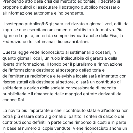
Prendendo atto della crisi del mercato editoriale, il decreto si
propone quindi di assicurare il sostegno pubblico necessario
all’informazione autonoma e indipendente.
Il sostegno pubblico/b&gt; sarà indirizzato a giornali veri, editi da
imprese che esercitano unicamente un’attività informativa. Più
rigore ed equità, criteri da sempre invocati anche dalla Fisc, la
Federazione dei settimanali diocesani italiani.
Questa legge vede riconosciuto ai settimanali diocesani, in
quanto giornali locali, un ruolo indiscutibile di garanzia della
libertà d’informazione. Il fondo per il pluralismo e l’innovazione
dell’informazione destinato al sostegno dell’editoria e
dell’emittenza radiofonica e televisiva locale sarà alimentato con
risorse statali già destinate al settore, ci sarà un contributo di
solidarietà a carico delle società concessionarie di raccolta
pubblicitaria e il rimanente dalle maggiori entrate derivanti dal
canone Rai.
La novità più importante è che il contributo statale all’editoria non
potrà più essere dato a giornali di partito. I criteri di calcolo dei
contributi sono definiti in parte come rimborso di costi e in parte
in base al numero di copie vendute. Viene riconosciuto anche un