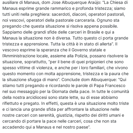
ausiliare di Manaus, dom Jose Albuquerque Araújo: “La Chiesa di
Manaus esprime grande rammarico e profonda tristezza; siamo
tutti uniti nella preghiera: sacerdoti, diaconi, operatori pastorali,
noi vescovi, operatori della pastorale carceraria. Ognuno sta
pregando che questa situazione si risolva appena possibile.
Sappiamo delle grandi sfide delle carceri in Brasile e qui a
Manaus la situazione non è diversa. Tutto questo ci porta grande
tristezza e apprensione. Tutta la città è in stato di allerta”. Il
vescovo esprime la speranza che il Governo statale e
l’Amministrazione locale, assieme alla Polizia, possano risolvere la
situazione, soprattutto, “per il bene di quei prigionieri che sono
spesso vittime di violenza, e anche per i loro familiari, che vivono
questo momento con molta apprensione, tristezza e la paura che
la situazione sfugga di mano”. Conclude dom Albuquerque: “Qui
stiamo tutti pregando e ricordando le parole di Papa Francesco
nel suo messaggio per la Giornata della pace. In tutte le comunità
della nostra arcidiocesi sono state lette, su di esse abbiamo
riflettuto e pregato. In effetti, questa è una situazione molto triste
e ci lancia una grande sfida per affrontare la situazione nelle
nostre carceri con serenità, giustizia, rispetto dei diritti umani e
cercando di portare la pace nelle carceri, cosa che non sta
accadendo qui a Manaus e nel nostro paese”.