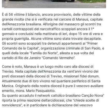
È di 56 vittime il bilancio, ancora provvisorio, delle vittime della
grande rivolta che si è verificata nel carcere di Manaus, capitale
dell’Amazzonia brasiliana. All’origine del massacro gli scontri tra
cartelli contrapposti del narcotraffico scoppiati ancora il 1°
gennaio e conclusisi nella mattinata di ieri, dopo 15 ore di vera e
propria guerriglia. Alcune vittime sono state trovate decapitate.
Gli scontri sono scoppiati tra detenuti appartenenti al “Primer
Comando de la Capital”, organizzazione criminale di San Paolo, e
quelli della locale “Familia do Norte”, alleata a sua volta del
cartello di Rio de Janeiro “Comando Vermelho”.
Come è noto, Manaus è un luogo molto caro alla diocesi di
Treviso. Nella capitale dell'Amazzonia da vent'anni vivono dei
preti diocesani della diocesi di Treviso, missionari fidei donum.
Attualmente due di loro vivono nel quartiere periferico di Santa
Monica. Originario della nostra diocesi è pure il vescovo ausiliare
emerito, mons. Mario Pasqualotto.
Su quanto accaduto il network cattolico brasiliano Canção Nova”
riporta la prima reazione dell’arcidiocesi, che “chiede scelte di
nonviolenza”, e in particolare la dichiarazione del vescovo