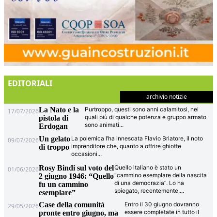
EDITORIALI
archivio notizie
La Nato e la
Purtroppo, questi sono anni calamitosi, nei
17/07/2026
quali più di qualche potenza e gruppo armato
pistola di
sono animati
...
Erdogan
Un gelato
La polemica l’ha innescata Flavio Briatore, il noto
09/07/2026
imprenditore che, quanto a offrire ghiotte
di troppo
occasioni
...
Rosy Bindi sul voto del
Quello italiano è stato un
01/06/2026
“cammino esemplare della nascita
2 giugno 1946: “Quello
di una democrazia”. Lo ha
fu un cammino
spiegato, recentemente,
...
esemplare”
Case della comunità
Entro il 30 giugno dovranno
29/05/2026
essere completate in tutto il
pronte entro giugno, ma