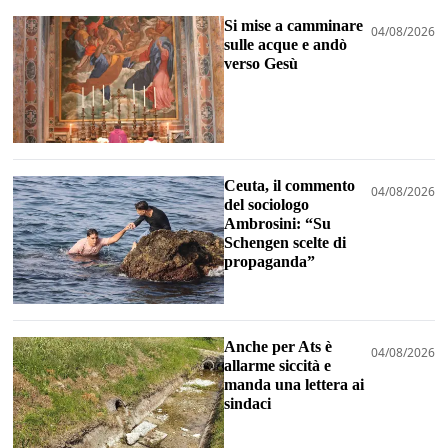
Si mise a camminare
04/08/2026
sulle acque e andò
verso Gesù
Ceuta, il commento
04/08/2026
del sociologo
Ambrosini: “Su
Schengen scelte di
propaganda”
Anche per Ats è
04/08/2026
allarme siccità e
manda una lettera ai
sindaci