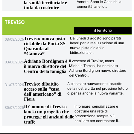
Veneto. Sono le Case della
la sanità territoriale è
comunità, anello
...
tutta da costruire
TREVISO
il territorio
Treviso: nuova pista
Da lunedì 3 agosto sono partiti i
03/08/2026
lavori per la realizzazione di una
ciclabile da Porta SS
nuova pista ciclabile
Quaranta al
bidirezionale
...
“Canova”
Adriano Bordignon è
Il vescovo di Treviso, mons.
03/08/2026
Michele Tomasi, ha nominato
il nuovo direttore del
Adriano Bordignon nuovo direttore
Centro della famiglia
del Centro
...
Treviso: dibattito
A plasmare nuovamente l’aspetto
31/07/2026
della nostra città nel prossimo futuro
acceso sulla “casa
ci pensa anche la nuova variante
...
dell’americano” di
Fiera
Il Comune di Treviso
Informare, sensibilizzare e
30/07/2026
costruire una rete di
lancia un progetto che
prevenzione sempre più
protegge gli anziani dalle
capillare per contrastare il
...
truffe