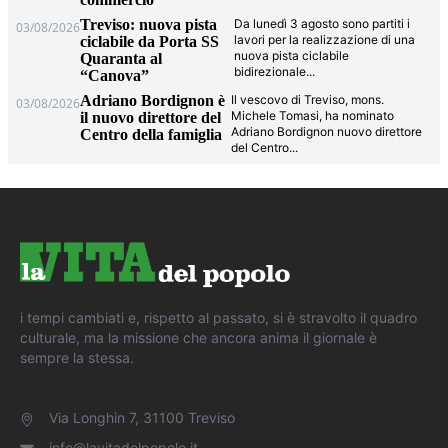
Treviso: nuova pista
Da lunedì 3 agosto sono partiti i
03/08/2026
lavori per la realizzazione di una
ciclabile da Porta SS
nuova pista ciclabile
Quaranta al
bidirezionale
...
“Canova”
Adriano Bordignon è
Il vescovo di Treviso, mons.
03/08/2026
Michele Tomasi, ha nominato
il nuovo direttore del
Adriano Bordignon nuovo direttore
Centro della famiglia
del Centro
...
i tempi cambiati e, rispetto al passato, si è stravolto il quadro
culturale, ma la missione che ancora anima il giornale è
sempre la stessa.
Via Longhin 7, 31100 Treviso
info@lavitadelpopolo.it