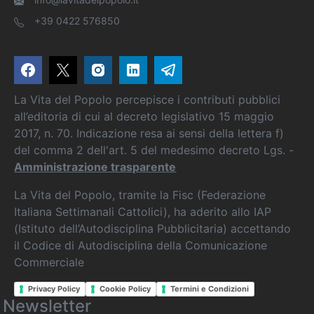
+39 0422 576850
La Vita del Popolo percepisce i contributi pubblici
all’editoria di cui al decreto legislativo 15 maggio
2017, n. 70. Indicazione resa ai sensi della lettera f)
del comma 2 dell'art. 5 del medesimo decreto Lgs. -
Amministrazione trasparente
La Vita del Popolo, tramite la Fisc (Federazione
Italiana Settimanali Cattolici), ha aderito allo IAP
(Istituto dell’Autodisciplina Pubblicitaria) accettando
il Codice di Autodisciplina della Comunicazione
Commerciale
Privacy Policy
Cookie Policy
Termini e Condizioni
Newsletter