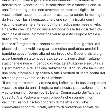
debellata nel Veneto dopo l’introduzione della vaccinazione 20
anni fa circa. I genitori non avevano sottoposto il figlio alle
vaccinazioni raccomandate compresa quella contro la meningite
da Haemophilus influenzae, che viene somministrata con il
vaccino esavalente al terzo, quinto e tredicesimo mese di vita.
Una volta che il bambino viene sottoposto alle tre dosi del ciclo
vaccinale di base la protezione verso questo ceppo è totale e
dura tutta la vita.
Il caso si è registrato la scorsa settimana quando i genitori del
piccolo si sono rivolti alla guardia medica pediatrica perché il
bambino aveva febbre alta ed era irrequieto. Dopo le visite e gli
accertamenti è stato ricoverato. Le condizioni attuali risultano
stazionarie e non è in pericolo di vita. La situazione è seguita dal
Dipartimento di Prevenzione dell’Azienda ULSS 15 che ha inviato
una nota informativa specifica a tutti i pediatri di libera scelta del
territorio per avvertirli della situazione.
“Il caso appare come evidenza degli effetti della bassa copertura
vaccinale che da anni si registra nella nostra popolazione infantile
– sottolinea il dr. Domenico Scibetta, Commissario dell’Azienda
ULSS 15 Alta Padovana – ciò comporta che i bambini non
vaccinati siano a rischio concreto di malattie gravi che
credevamo sconfitte. Infatti, l’effetto di protezione sociale dei