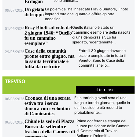
sono animati
...
Erdogan
Un gelato
La polemica l’ha innescata Flavio Briatore, il noto
09/07/2026
imprenditore che, quanto a offrire ghiotte
di troppo
occasioni
...
Rosy Bindi sul voto del
Quello italiano è stato un
01/06/2026
“cammino esemplare della nascita
2 giugno 1946: “Quello
di una democrazia”. Lo ha
fu un cammino
spiegato, recentemente,
...
esemplare”
Case della comunità
Entro il 30 giugno dovranno
29/05/2026
essere completate in tutto il
pronte entro giugno, ma
Veneto. Sono le Case della
la sanità territoriale è
comunità, anello
...
tutta da costruire
TREVISO
il territorio
Cronaca di una serata
È un torrido giovedì sera di una
06/08/2026
lunga e torrida giornata, quelle in
estiva tra i senza
cui il desiderio più recondito
dimora con i volontari
probabilmente
...
di Caminantes
Chiude la sede di Piazza
Prima conferenza stampa del
06/08/2026
nuovo presidente della Camera
Borsa: da settembre
di Commercio di Treviso,
trasloco della Camera di
Belluno e Dolomiti
...
commercio