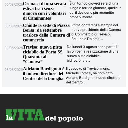
Cronaca di una serata
È un torrido giovedì sera di una
06/08/2026
lunga e torrida giornata, quelle in
estiva tra i senza
cui il desiderio più recondito
dimora con i volontari
probabilmente
...
di Caminantes
Chiude la sede di Piazza
Prima conferenza stampa del
06/08/2026
nuovo presidente della Camera
Borsa: da settembre
di Commercio di Treviso,
trasloco della Camera di
Belluno e Dolomiti
...
commercio
Treviso: nuova pista
Da lunedì 3 agosto sono partiti i
03/08/2026
lavori per la realizzazione di una
ciclabile da Porta SS
nuova pista ciclabile
Quaranta al
bidirezionale
...
“Canova”
Adriano Bordignon è
Il vescovo di Treviso, mons.
03/08/2026
Michele Tomasi, ha nominato
il nuovo direttore del
Adriano Bordignon nuovo direttore
Centro della famiglia
del Centro
...