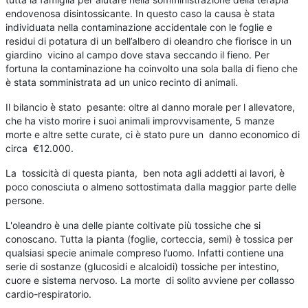
endovenosa disintossicante. In questo caso la causa è stata
individuata nella contaminazione accidentale con le foglie e
residui di potatura di un bell’albero di oleandro che fiorisce in un
giardino vicino al campo dove stava seccando il fieno. Per
fortuna la contaminazione ha coinvolto una sola balla di fieno che
è stata somministrata ad un unico recinto di animali.
Il bilancio è stato pesante: oltre al danno morale per l allevatore,
che ha visto morire i suoi animali improvvisamente, 5 manze
morte e altre sette curate, ci è stato pure un danno economico di
circa €12.000.
La tossicità di questa pianta, ben nota agli addetti ai lavori, è
poco conosciuta o almeno sottostimata dalla maggior parte delle
persone.
L'oleandro è una delle piante coltivate più tossiche che si
conoscano. Tutta la pianta (foglie, corteccia, semi) è tossica per
qualsiasi specie animale compreso l’uomo. Infatti contiene una
serie di sostanze (glucosidi e alcaloidi) tossiche per intestino,
cuore e sistema nervoso. La morte di solito avviene per collasso
cardio-respiratorio.