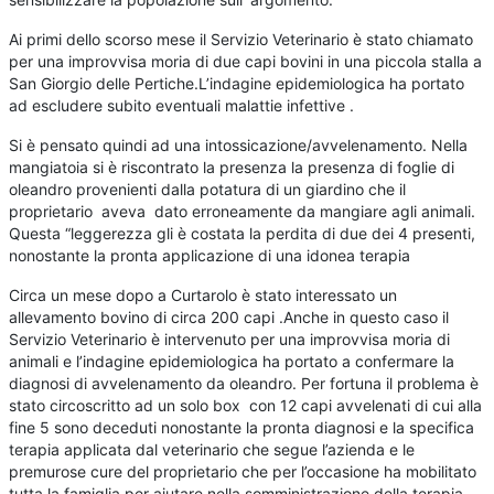
Ai primi dello scorso mese il Servizio Veterinario è stato chiamato
per una improvvisa moria di due capi bovini in una piccola stalla a
San Giorgio delle Pertiche.L’indagine epidemiologica ha portato
ad escludere subito eventuali malattie infettive .
Si è pensato quindi ad una intossicazione/avvelenamento. Nella
mangiatoia si è riscontrato la presenza la presenza di foglie di
oleandro provenienti dalla potatura di un giardino che il
proprietario aveva dato erroneamente da mangiare agli animali.
Questa “leggerezza gli è costata la perdita di due dei 4 presenti,
nonostante la pronta applicazione di una idonea terapia
Circa un mese dopo a Curtarolo è stato interessato un
allevamento bovino di circa 200 capi .Anche in questo caso il
Servizio Veterinario è intervenuto per una improvvisa moria di
animali e l’indagine epidemiologica ha portato a confermare la
diagnosi di avvelenamento da oleandro. Per fortuna il problema è
stato circoscritto ad un solo box con 12 capi avvelenati di cui alla
fine 5 sono deceduti nonostante la pronta diagnosi e la specifica
terapia applicata dal veterinario che segue l’azienda e le
premurose cure del proprietario che per l’occasione ha mobilitato
tutta la famiglia per aiutare nella somministrazione della terapia