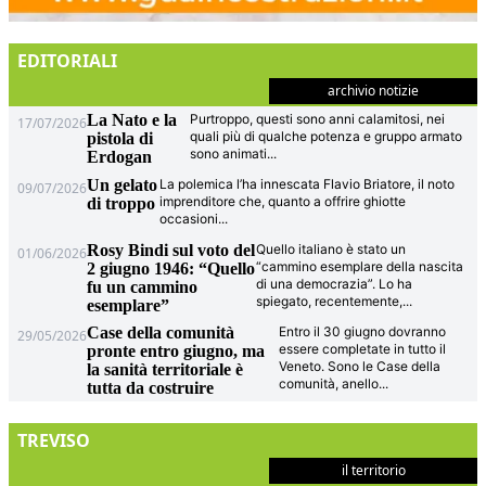
EDITORIALI
archivio notizie
La Nato e la
Purtroppo, questi sono anni calamitosi, nei
17/07/2026
quali più di qualche potenza e gruppo armato
pistola di
sono animati
...
Erdogan
Un gelato
La polemica l’ha innescata Flavio Briatore, il noto
09/07/2026
imprenditore che, quanto a offrire ghiotte
di troppo
occasioni
...
Rosy Bindi sul voto del
Quello italiano è stato un
01/06/2026
“cammino esemplare della nascita
2 giugno 1946: “Quello
di una democrazia”. Lo ha
fu un cammino
spiegato, recentemente,
...
esemplare”
Case della comunità
Entro il 30 giugno dovranno
29/05/2026
essere completate in tutto il
pronte entro giugno, ma
Veneto. Sono le Case della
la sanità territoriale è
comunità, anello
...
tutta da costruire
TREVISO
il territorio