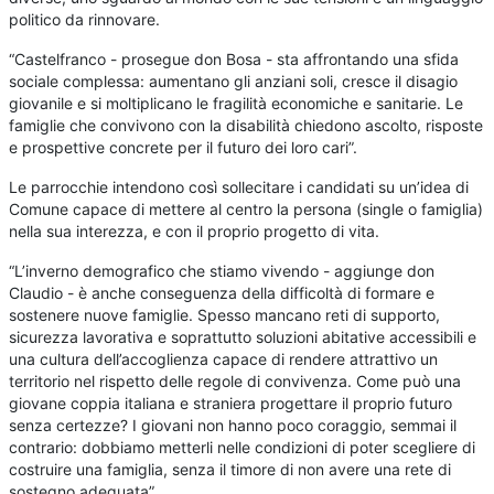
politico da rinnovare.
“Castelfranco - prosegue don Bosa - sta affrontando una sfida
sociale complessa: aumentano gli anziani soli, cresce il disagio
giovanile e si moltiplicano le fragilità economiche e sanitarie. Le
famiglie che convivono con la disabilità chiedono ascolto, risposte
e prospettive concrete per il futuro dei loro cari”.
Le parrocchie intendono così sollecitare i candidati su un’idea di
Comune capace di mettere al centro la persona (single o famiglia)
nella sua interezza, e con il proprio progetto di vita.
“L’inverno demografico che stiamo vivendo - aggiunge don
Claudio - è anche conseguenza della difficoltà di formare e
sostenere nuove famiglie. Spesso mancano reti di supporto,
sicurezza lavorativa e soprattutto soluzioni abitative accessibili e
una cultura dell’accoglienza capace di rendere attrattivo un
territorio nel rispetto delle regole di convivenza. Come può una
giovane coppia italiana e straniera progettare il proprio futuro
senza certezze? I giovani non hanno poco coraggio, semmai il
contrario: dobbiamo metterli nelle condizioni di poter scegliere di
costruire una famiglia, senza il timore di non avere una rete di
sostegno adeguata”.