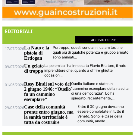
EDITORIALI
archivio notizie
La Nato e la
Purtroppo, questi sono anni calamitosi, nei
17/07/2026
quali più di qualche potenza e gruppo armato
pistola di
sono animati
...
Erdogan
Un gelato
La polemica l’ha innescata Flavio Briatore, il noto
09/07/2026
imprenditore che, quanto a offrire ghiotte
di troppo
occasioni
...
Rosy Bindi sul voto del
Quello italiano è stato un
01/06/2026
“cammino esemplare della nascita
2 giugno 1946: “Quello
di una democrazia”. Lo ha
fu un cammino
spiegato, recentemente,
...
esemplare”
Case della comunità
Entro il 30 giugno dovranno
29/05/2026
essere completate in tutto il
pronte entro giugno, ma
Veneto. Sono le Case della
la sanità territoriale è
comunità, anello
...
tutta da costruire