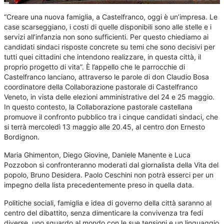
“Creare una nuova famiglia, a Castelfranco, oggi è un’impresa. Le
case scarseggiano, i costi di quelle disponibili sono alle stelle e i
servizi all’infanzia non sono sufficienti. Per questo chiediamo ai
candidati sindaci risposte concrete su temi che sono decisivi per
tutti quei cittadini che intendono realizzare, in questa città, il
proprio progetto di vita”. È l’appello che le parrocchie di
Castelfranco lanciano, attraverso le parole di don Claudio Bosa
coordinatore della Collaborazione pastorale di Castelfranco
Veneto, in vista delle elezioni amministrative del 24 e 25 maggio.
In questo contesto, la Collaborazione pastorale castellana
promuove il confronto pubblico tra i cinque candidati sindaci, che
si terrà mercoledì 13 maggio alle 20.45, al centro don Ernesto
Bordignon.
Maria Ghimenton, Diego Giovine, Daniele Manente e Luca
Pozzobon si confronteranno moderati dal giornalista della Vita del
popolo, Bruno Desidera. Paolo Ceschini non potrà esserci per un
impegno della lista precedentemente preso in quella data.
Politiche sociali, famiglia e idea di governo della città saranno al
centro del dibattito, senza dimenticare la convivenza tra fedi
diverse, uno sguardo al mondo con le sue tensioni e un linguaggio