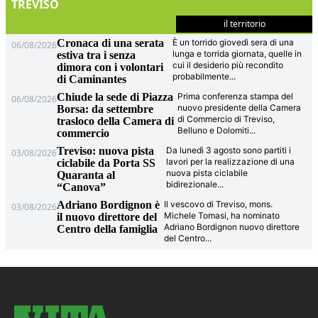
TREVISO
il territorio
Cronaca di una serata
È un torrido giovedì sera di una
06/08/2026
lunga e torrida giornata, quelle in
estiva tra i senza
cui il desiderio più recondito
dimora con i volontari
probabilmente
...
di Caminantes
Chiude la sede di Piazza
Prima conferenza stampa del
06/08/2026
nuovo presidente della Camera
Borsa: da settembre
di Commercio di Treviso,
trasloco della Camera di
Belluno e Dolomiti
...
commercio
Treviso: nuova pista
Da lunedì 3 agosto sono partiti i
03/08/2026
lavori per la realizzazione di una
ciclabile da Porta SS
nuova pista ciclabile
Quaranta al
bidirezionale
...
“Canova”
Adriano Bordignon è
Il vescovo di Treviso, mons.
03/08/2026
Michele Tomasi, ha nominato
il nuovo direttore del
Adriano Bordignon nuovo direttore
Centro della famiglia
del Centro
...