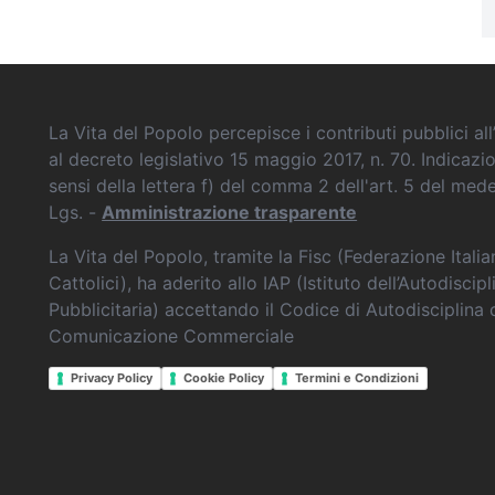
La Vita del Popolo percepisce i contributi pubblici all’
al decreto legislativo 15 maggio 2017, n. 70. Indicazi
sensi della lettera f) del comma 2 dell'art. 5 del me
Lgs. -
Amministrazione trasparente
La Vita del Popolo, tramite la Fisc (Federazione Itali
Cattolici), ha aderito allo IAP (Istituto dell’Autodiscipl
Pubblicitaria) accettando il Codice di Autodisciplina 
Comunicazione Commerciale
Privacy Policy
Cookie Policy
Termini e Condizioni