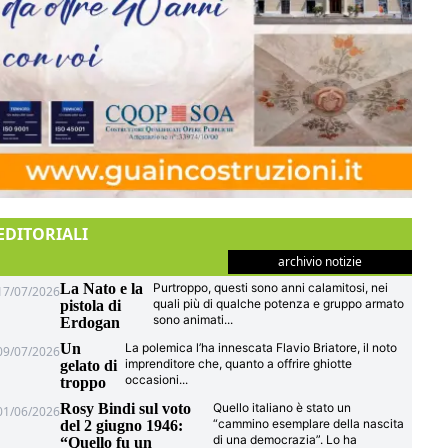
EDITORIALI
archivio notizie
La Nato e la
Purtroppo, questi sono anni calamitosi, nei
17/07/2026
quali più di qualche potenza e gruppo armato
pistola di
sono animati
...
Erdogan
Un
La polemica l’ha innescata Flavio Briatore, il noto
09/07/2026
imprenditore che, quanto a offrire ghiotte
gelato di
occasioni
...
troppo
Rosy Bindi sul voto
Quello italiano è stato un
01/06/2026
“cammino esemplare della nascita
del 2 giugno 1946:
di una democrazia”. Lo ha
“Quello fu un