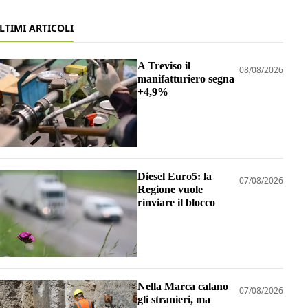
LTIMI ARTICOLI
A Treviso il
08/08/2026
manifatturiero segna
+4,9%
Diesel Euro5: la
07/08/2026
Regione vuole
rinviare il blocco
Nella Marca calano
07/08/2026
gli stranieri, ma