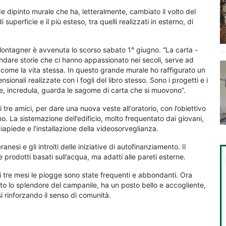
e dipinto murale che ha, letteralmente, cambiato il volto del
superficie e il più esteso, tra quelli realizzati in esterno, di
ontagner è avvenuta lo scorso sabato 1° giugno. “La carta -
mandare storie che ci hanno appassionato nei secoli, serve ad
 come la vita stessa. In questo grande murale ho raffigurato un
onali realizzate con i fogli del libro stesso. Sono i progetti e i
he, incredula, guarda le sagome di carta che si muovono”.
 tre amici, per dare una nuova veste all'oratorio, con l’obiettivo
no. La sistemazione dell’edificio, molto frequentato dai giovani,
iapiede e l’installazione della videosorveglianza.
esi e gli introiti delle iniziative di autofinanziamento. Il
e prodotti basati sull’acqua, ma adatti alle pareti esterne.
imi tre mesi le piogge sono state frequenti e abbondanti. Ora
ato lo splendore del campanile, ha un posto bello e accogliente,
i rinforzando il senso di comunità.