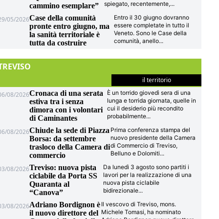
spiegato, recentemente,
...
cammino esemplare”
Case della comunità
Entro il 30 giugno dovranno
29/05/2026
essere completate in tutto il
pronte entro giugno, ma
Veneto. Sono le Case della
la sanità territoriale è
comunità, anello
...
tutta da costruire
TREVISO
il territorio
Cronaca di una serata
È un torrido giovedì sera di una
06/08/2026
lunga e torrida giornata, quelle in
estiva tra i senza
cui il desiderio più recondito
dimora con i volontari
probabilmente
...
di Caminantes
Chiude la sede di Piazza
Prima conferenza stampa del
06/08/2026
nuovo presidente della Camera
Borsa: da settembre
di Commercio di Treviso,
trasloco della Camera di
Belluno e Dolomiti
...
commercio
Treviso: nuova pista
Da lunedì 3 agosto sono partiti i
03/08/2026
lavori per la realizzazione di una
ciclabile da Porta SS
nuova pista ciclabile
Quaranta al
bidirezionale
...
“Canova”
Adriano Bordignon è
Il vescovo di Treviso, mons.
03/08/2026
Michele Tomasi, ha nominato
il nuovo direttore del