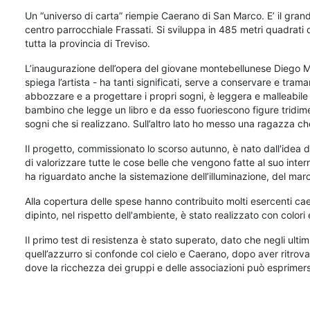
Un “universo di carta” riempie Caerano di San Marco. E’ il grand
centro parrocchiale Frassati. Si sviluppa in 485 metri quadrati di 
tutta la provincia di Treviso.
L’inaugurazione dell’opera del giovane montebellunese Diego M
spiega l’artista - ha tanti significati, serve a conservare e tra
abbozzare e a progettare i propri sogni, è leggera e malleabile
bambino che legge un libro e da esso fuoriescono figure tridimensi
sogni che si realizzano. Sull’altro lato ho messo una ragazza c
Il progetto, commissionato lo scorso autunno, è nato dall'idea di
di valorizzare tutte le cose belle che vengono fatte al suo inter
ha riguardato anche la sistemazione dell’illuminazione, del marc
Alla copertura delle spese hanno contribuito molti esercenti caeran
dipinto, nel rispetto dell'ambiente, è stato realizzato con colori 
Il primo test di resistenza è stato superato, dato che negli ult
quell’azzurro si confonde col cielo e Caerano, dopo aver ritrov
dove la ricchezza dei gruppi e delle associazioni può esprimers