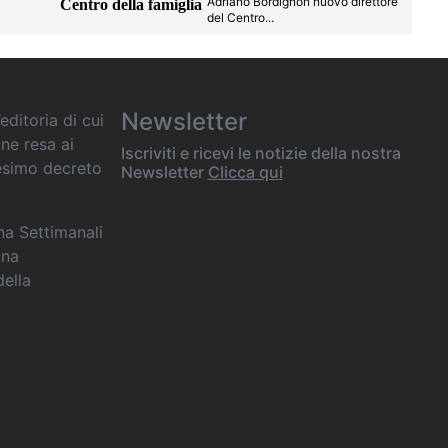
Adriano Bordignon nuovo direttore
Centro della famiglia
del Centro
...
Newsletter
editoria di cui
one resa ai
Iscriviti e ricevi le notizie della nostra
desimo decreto
Newsletter
Clicca qui
ana Settimanali
ina
della