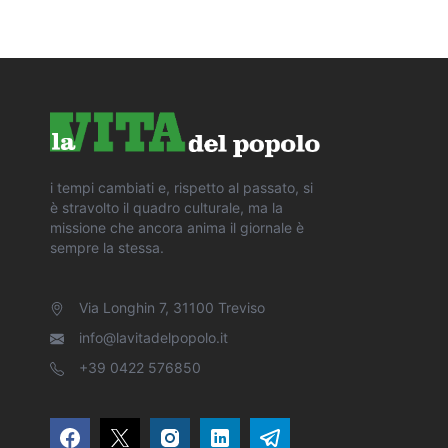
i tempi cambiati e, rispetto al passato, si
è stravolto il quadro culturale, ma la
missione che ancora anima il giornale è
sempre la stessa.
Via Longhin 7, 31100 Treviso
info@lavitadelpopolo.it
+39 0422 576850