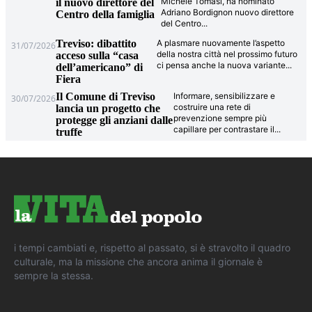
Michele Tomasi, ha nominato
il nuovo direttore del
Adriano Bordignon nuovo direttore
Centro della famiglia
del Centro
...
Treviso: dibattito
A plasmare nuovamente l’aspetto
31/07/2026
della nostra città nel prossimo futuro
acceso sulla “casa
ci pensa anche la nuova variante
...
dell’americano” di
Fiera
Il Comune di Treviso
Informare, sensibilizzare e
30/07/2026
costruire una rete di
lancia un progetto che
prevenzione sempre più
protegge gli anziani dalle
capillare per contrastare il
...
truffe
i tempi cambiati e, rispetto al passato, si è stravolto il quadro
culturale, ma la missione che ancora anima il giornale è
sempre la stessa.