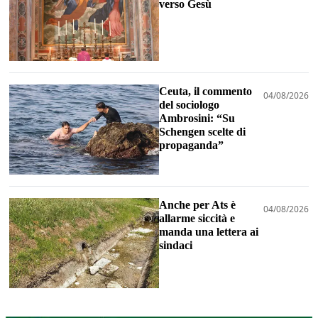
verso Gesù
Ceuta, il commento
04/08/2026
del sociologo
Ambrosini: “Su
Schengen scelte di
propaganda”
Anche per Ats è
04/08/2026
allarme siccità e
manda una lettera ai
sindaci