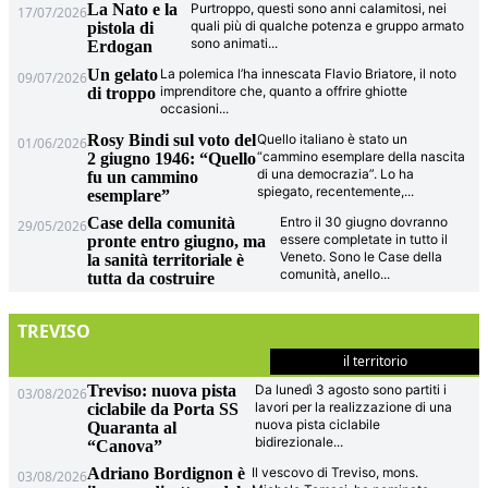
La Nato e la
Purtroppo, questi sono anni calamitosi, nei
17/07/2026
quali più di qualche potenza e gruppo armato
pistola di
sono animati
...
Erdogan
Un gelato
La polemica l’ha innescata Flavio Briatore, il noto
09/07/2026
imprenditore che, quanto a offrire ghiotte
di troppo
occasioni
...
Rosy Bindi sul voto del
Quello italiano è stato un
01/06/2026
“cammino esemplare della nascita
2 giugno 1946: “Quello
di una democrazia”. Lo ha
fu un cammino
spiegato, recentemente,
...
esemplare”
Case della comunità
Entro il 30 giugno dovranno
29/05/2026
essere completate in tutto il
pronte entro giugno, ma
Veneto. Sono le Case della
la sanità territoriale è
comunità, anello
...
tutta da costruire
TREVISO
il territorio
Treviso: nuova pista
Da lunedì 3 agosto sono partiti i
03/08/2026
lavori per la realizzazione di una
ciclabile da Porta SS
nuova pista ciclabile
Quaranta al
bidirezionale
...
“Canova”
Adriano Bordignon è
Il vescovo di Treviso, mons.
03/08/2026