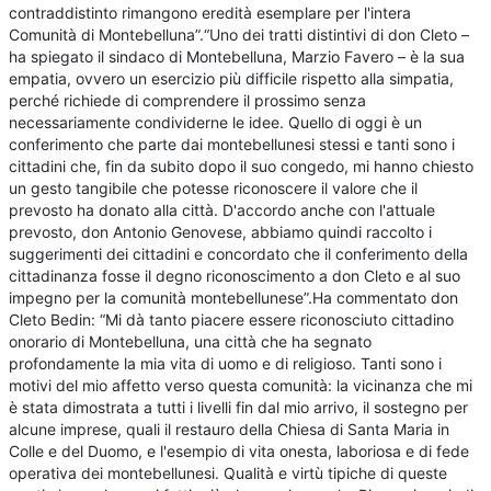
contraddistinto rimangono eredità esemplare per l'intera
Comunità di Montebelluna”.“Uno dei tratti distintivi di don Cleto –
ha spiegato il sindaco di Montebelluna, Marzio Favero – è la sua
empatia, ovvero un esercizio più difficile rispetto alla simpatia,
perché richiede di comprendere il prossimo senza
necessariamente condividerne le idee. Quello di oggi è un
conferimento che parte dai montebellunesi stessi e tanti sono i
cittadini che, fin da subito dopo il suo congedo, mi hanno chiesto
un gesto tangibile che potesse riconoscere il valore che il
prevosto ha donato alla città. D'accordo anche con l'attuale
prevosto, don Antonio Genovese, abbiamo quindi raccolto i
suggerimenti dei cittadini e concordato che il conferimento della
cittadinanza fosse il degno riconoscimento a don Cleto e al suo
impegno per la comunità montebellunese”.Ha commentato don
Cleto Bedin: “Mi dà tanto piacere essere riconosciuto cittadino
onorario di Montebelluna, una città che ha segnato
profondamente la mia vita di uomo e di religioso. Tanti sono i
motivi del mio affetto verso questa comunità: la vicinanza che mi
è stata dimostrata a tutti i livelli fin dal mio arrivo, il sostegno per
alcune imprese, quali il restauro della Chiesa di Santa Maria in
Colle e del Duomo, e l'esempio di vita onesta, laboriosa e di fede
operativa dei montebellunesi. Qualità e virtù tipiche di queste