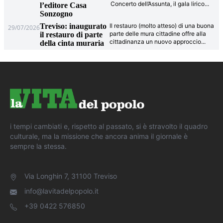
Concerto dell’Assunta, il gala lirico
...
l’editore Casa
Sonzogno
Treviso: inaugurato
Il restauro (molto atteso) di una buona
29/07/2026
parte delle mura cittadine offre alla
il restauro di parte
cittadinanza un nuovo approccio
...
della cinta muraria
i tempi cambiati e, rispetto al passato, si è stravolto il quadro
culturale, ma la missione che ancora anima il giornale è
sempre la stessa.
Via Longhin 7, 31100 Treviso
info@lavitadelpopolo.it
+39 0422 576850