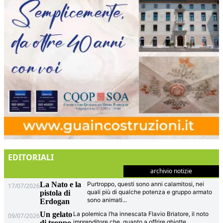
EDITORIALI
archivio notizie
La Nato e la
Purtroppo, questi sono anni calamitosi, nei
17/07/2026
quali più di qualche potenza e gruppo armato
pistola di
sono animati
...
Erdogan
Un gelato
La polemica l’ha innescata Flavio Briatore, il noto
09/07/2026
imprenditore che, quanto a offrire ghiotte
di troppo