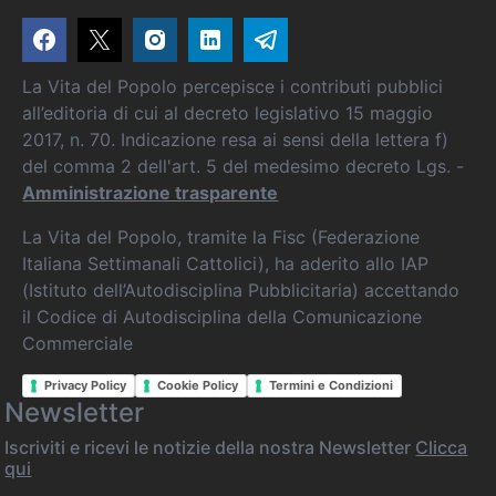
La Vita del Popolo percepisce i contributi pubblici
all’editoria di cui al decreto legislativo 15 maggio
2017, n. 70. Indicazione resa ai sensi della lettera f)
del comma 2 dell'art. 5 del medesimo decreto Lgs. -
Amministrazione trasparente
La Vita del Popolo, tramite la Fisc (Federazione
Italiana Settimanali Cattolici), ha aderito allo IAP
(Istituto dell’Autodisciplina Pubblicitaria) accettando
il Codice di Autodisciplina della Comunicazione
Commerciale
Privacy Policy
Cookie Policy
Termini e Condizioni
Newsletter
Iscriviti e ricevi le notizie della nostra Newsletter
Clicca
qui