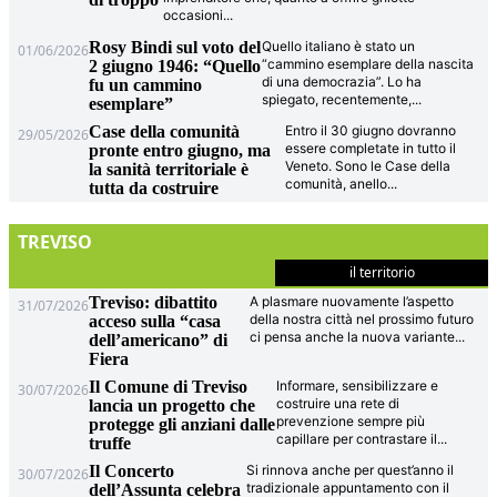
occasioni
...
Rosy Bindi sul voto del
Quello italiano è stato un
01/06/2026
“cammino esemplare della nascita
2 giugno 1946: “Quello
di una democrazia”. Lo ha
fu un cammino
spiegato, recentemente,
...
esemplare”
Case della comunità
Entro il 30 giugno dovranno
29/05/2026
essere completate in tutto il
pronte entro giugno, ma
Veneto. Sono le Case della
la sanità territoriale è
comunità, anello
...
tutta da costruire
TREVISO
il territorio
Treviso: dibattito
A plasmare nuovamente l’aspetto
31/07/2026
della nostra città nel prossimo futuro
acceso sulla “casa
ci pensa anche la nuova variante
...
dell’americano” di
Fiera
Il Comune di Treviso
Informare, sensibilizzare e
30/07/2026
costruire una rete di
lancia un progetto che
prevenzione sempre più
protegge gli anziani dalle
capillare per contrastare il
...
truffe
Il Concerto
Si rinnova anche per quest’anno il
30/07/2026
tradizionale appuntamento con il
dell’Assunta celebra