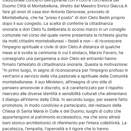
Duomo Città di Montebelluna, diretto dal Maestro Enrico Giacca.A
fare gli onori di casa don Antonio Genovese, prevosto di
Montebelluna, che ha "preso il posto" di don Cleto Bedin proprio
dopo il suo congedo. La scelta di conferire la cittadinanza
onoraria a don Cleto fu deliberata lo scorso marzo in un consiglio
comunale nel corso del quale venne presentata la richiesta giunta
da molti cittadini montebellunesi – fedeli e non – di riconoscere
l'impegno spirituale e civile di don Cleto.A distanza di qualche
mese si è svolta la cerimonia in cui il sindaco, Marzio Favero, ha
consegnato una pergamena a don Cleto ed entrambi hanno
firmato l'attestato di cittadinanza onoraria. Questa la motivazione:
“In primo luogo, in segno di riconoscenza per l'impegno profuso in
vent'anni a servizio della vita pastorale e spirituale della Comunità
montebellunese. Il suo Ministero, all'insegna di uno stile di
pensiero amorevole e discreto, si è caratterizzato per il rispetto
riservato alle diverse identità e sensibilità culturali che alimentano
il dialogo all'interno della Città. In secondo luogo, per essersi fatto
promotore, in modo condiviso e partecipato, del restauro della
Chiesa di Santa Maria in Colle e del Duomo, luoghi di culto che
appartengono al patrimonio ecclesiastico, ma che sono altresì
beni storico-architettonici di riferimento per l'intera collettività. La
pacatezza, l'empatia, l'operosità e il rigore che lo hanno