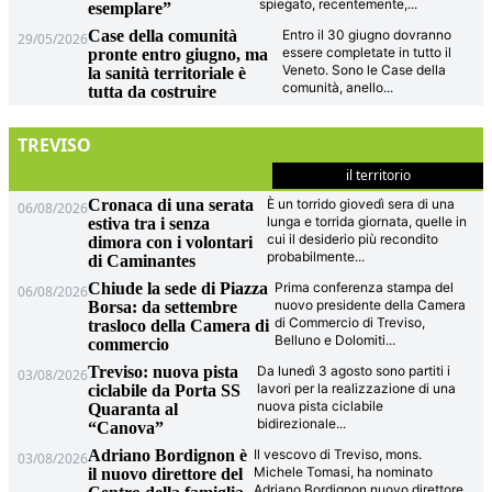
spiegato, recentemente,
...
esemplare”
Case della comunità
Entro il 30 giugno dovranno
29/05/2026
essere completate in tutto il
pronte entro giugno, ma
Veneto. Sono le Case della
la sanità territoriale è
comunità, anello
...
tutta da costruire
TREVISO
il territorio
Cronaca di una serata
È un torrido giovedì sera di una
06/08/2026
lunga e torrida giornata, quelle in
estiva tra i senza
cui il desiderio più recondito
dimora con i volontari
probabilmente
...
di Caminantes
Chiude la sede di Piazza
Prima conferenza stampa del
06/08/2026
nuovo presidente della Camera
Borsa: da settembre
di Commercio di Treviso,
trasloco della Camera di
Belluno e Dolomiti
...
commercio
Treviso: nuova pista
Da lunedì 3 agosto sono partiti i
03/08/2026
lavori per la realizzazione di una
ciclabile da Porta SS
nuova pista ciclabile
Quaranta al
bidirezionale
...
“Canova”
Adriano Bordignon è
Il vescovo di Treviso, mons.
03/08/2026
Michele Tomasi, ha nominato
il nuovo direttore del
Adriano Bordignon nuovo direttore