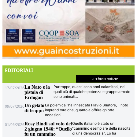
EDITORIALI
archivio notizie
La Nato e la
Purtroppo, questi sono anni calamitosi, nei
17/07/2026
quali più di qualche potenza e gruppo armato
pistola di
sono animati
...
Erdogan
Un gelato
La polemica l’ha innescata Flavio Briatore, il noto
09/07/2026
imprenditore che, quanto a offrire ghiotte
di troppo
occasioni
...
Rosy Bindi sul voto del
Quello italiano è stato un
01/06/2026
“cammino esemplare della nascita
2 giugno 1946: “Quello
di una democrazia”. Lo ha
fu un cammino