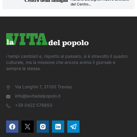
Centro della famiglia
del Centro
...
i tempi cambiati e, rispetto al passato, si è stravolto il quadro
culturale, ma la missione che ancora anima il giornale è
sempre la stessa.
Via Longhin 7, 31100 Treviso
info@lavitadelpopolo.it
+39 0422 576850