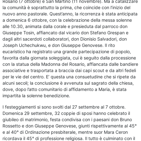
Rosario (7 ottobre) e San Martino (11 novembre). Ma a catalizzare
la comunità è soprattutto la prima, che coincide con l’inizio del
nuovo anno pastorale. Quest’anno, la ricorrenza è stata anticipata
a domenica 6 ottobre, con la celebrazione della messa solenne
alle 10.30, animata dalla corale e presieduta dal parroco don
Giuseppe Tosin, affiancato dal vicario don Stefano Grespan e
dagli altri sacerdoti collaboratori, don Dionisio Salvadori, don
Joseph Uchechukwu, e don Giuseppe Genovese. Il rito
eucaristico ha registrato una grande partecipazione di popolo,
favorita dalla giornata soleggiata, cui è seguito dalla processione
con la statua della Madonna del Rosario, affiancata dalle bandiere
associative e trasportata a braccia dai capi scout e da altri fedeli
per le vie del centro. E’ questa una consuetudine che si ripete da
alcuni secoli; la conclusione è avvenuta sul sagrato della chiesa,
dove, dopo l’atto comunitario di affidamento a Maria, è stata
impartita la solenne benedizione.
I festeggiamenti si sono svolti dal 27 settembre al 7 ottobre.
Domenica 29 settembre, 32 coppie di sposi hanno celebrato il
giubileo di matrimonio, festa condivisa con i paesani don Bruno
Rossetto e don Giuseppe Genovese, giunti rispettivamente al 45°
e al 40° di Ordinazione presbiterale, mentre suor Mara Ceron
ricordava il 45° di professione religiosa. Il tutto è culminato con il