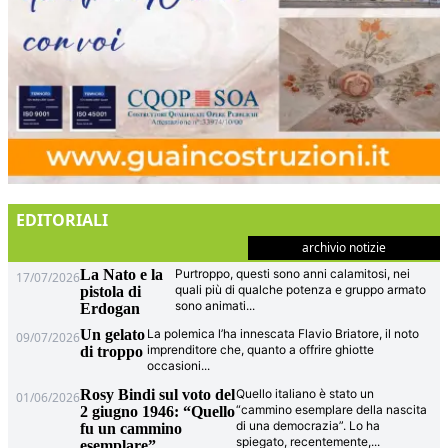
EDITORIALI
archivio notizie
La Nato e la
Purtroppo, questi sono anni calamitosi, nei
17/07/2026
quali più di qualche potenza e gruppo armato
pistola di
sono animati
...
Erdogan
Un gelato
La polemica l’ha innescata Flavio Briatore, il noto
09/07/2026
imprenditore che, quanto a offrire ghiotte
di troppo
occasioni
...
Rosy Bindi sul voto del
Quello italiano è stato un
01/06/2026
“cammino esemplare della nascita
2 giugno 1946: “Quello
di una democrazia”. Lo ha
fu un cammino
spiegato, recentemente,
...
esemplare”