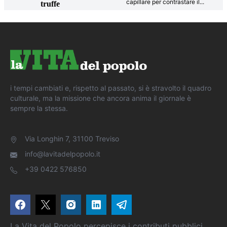
capillare per contrastare il
...
truffe
i tempi cambiati e, rispetto al passato, si è stravolto il quadro
culturale, ma la missione che ancora anima il giornale è
sempre la stessa.
Via Longhin 7, 31100 Treviso
info@lavitadelpopolo.it
+39 0422 576850
La Vita del Popolo percepisce i contributi pubblici