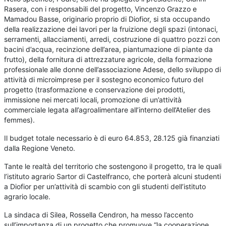
Rasera, con i responsabili del progetto, Vincenzo Grazzo e
Mamadou Basse, originario proprio di Diofior, si sta occupando
della realizzazione dei lavori per la fruizione degli spazi (intonaci,
serramenti, allacciamenti, arredi, costruzione di quattro pozzi con
bacini d’acqua, recinzione dell’area, piantumazione di piante da
frutto), della fornitura di attrezzature agricole, della formazione
professionale alle donne dell’associazione Adese, dello sviluppo di
attività di microimprese per il sostegno economico futuro del
progetto (trasformazione e conservazione dei prodotti,
immissione nei mercati locali, promozione di un’attività
commerciale legata all’agroalimentare all’interno dell’Atelier des
femmes).
Il budget totale necessario è di euro 64.853, 28.125 già finanziati
dalla Regione Veneto.
Tante le realtà del territorio che sostengono il progetto, tra le quali
l’istituto agrario Sartor di Castelfranco, che porterà alcuni studenti
a Diofior per un’attività di scambio con gli studenti dell’istituto
agrario locale.
La sindaca di Silea, Rossella Cendron, ha messo l’accento
sull’importanza di un progetto che promuove “la cooperazione