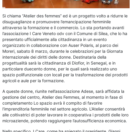
Si chiama “Atelier des femmes” ed è un progetto volto a ridurre le
disuguaglianze e promuovere l’emancipazione femminile
attraverso la formazione e il commercio. Lo sta portando avanti
l’associazione I Care Veneto odv con il Comune di Silea, che lo ha
presentato ufficialmente alla cittadinanza in un evento
organizzato in collaborazione con Auser Polaris, al parco dei
Moreri, sabato 8 marzo, durante le celebrazioni per la Giornata
internazionale dei diritti delle donne. Destinataria della
progettualità sarà la cittadinanza di Diofior, in Senegal, e in
particolare duecento donne, per le quali sarà realizzato uno
spazio polifunzionale con locali per la trasformazione dei prodotti
agricoli e aule per la formazione.
A queste donne, riunite nell’associazione Adese, sarà affidata la
gestione del centro, Atelier des Femmes, al momento in fase di
completamento Lo spazio avrà il compito di favorire
l’imprenditoria femminile nel settore agricolo. L’Atelier consentirà
alle coltivatrici di poter lavorare in cooperativa i prodotti delle loro
microaziende, potendo raggiungere l’autosufficienza economica.
Nello specifico, I Care, come ha spiegato il presidente, Gianni