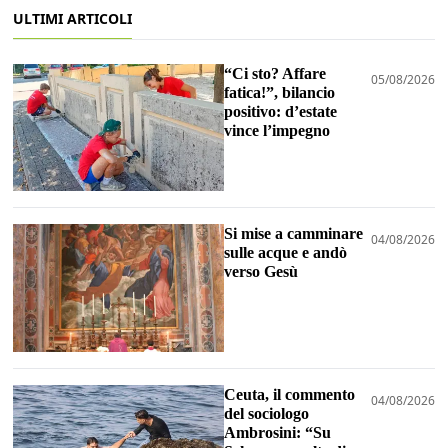
ULTIMI ARTICOLI
“Ci sto? Affare
05/08/2026
fatica!”, bilancio
positivo: d’estate
vince l’impegno
Si mise a camminare
04/08/2026
sulle acque e andò
verso Gesù
Ceuta, il commento
04/08/2026
del sociologo
Ambrosini: “Su