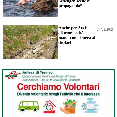
Schengen scelte di
propaganda”
Anche per Ats è
04/08/2026
allarme siccità e
manda una lettera ai
sindaci