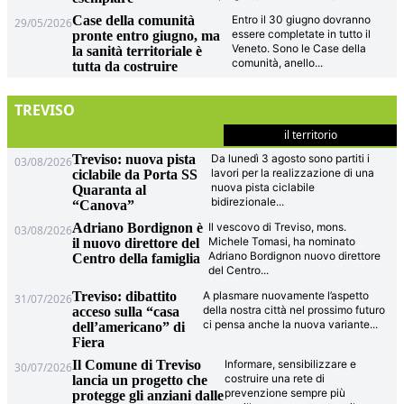
Case della comunità
Entro il 30 giugno dovranno
29/05/2026
essere completate in tutto il
pronte entro giugno, ma
Veneto. Sono le Case della
la sanità territoriale è
comunità, anello
...
tutta da costruire
TREVISO
il territorio
Treviso: nuova pista
Da lunedì 3 agosto sono partiti i
03/08/2026
lavori per la realizzazione di una
ciclabile da Porta SS
nuova pista ciclabile
Quaranta al
bidirezionale
...
“Canova”
Adriano Bordignon è
Il vescovo di Treviso, mons.
03/08/2026
Michele Tomasi, ha nominato
il nuovo direttore del
Adriano Bordignon nuovo direttore
Centro della famiglia
del Centro
...
Treviso: dibattito
A plasmare nuovamente l’aspetto
31/07/2026
della nostra città nel prossimo futuro
acceso sulla “casa
ci pensa anche la nuova variante
...
dell’americano” di
Fiera
Il Comune di Treviso
Informare, sensibilizzare e
30/07/2026
costruire una rete di
lancia un progetto che
prevenzione sempre più
protegge gli anziani dalle