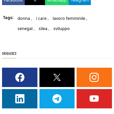
Facebook
X
Whatsapp
Telegram
Tags:
donna
i care
lavoro femminile
senegal
silea
sviluppo
SEGUICI