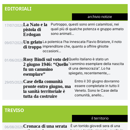
EDITORIALI
archivio notizie
La Nato e la
Purtroppo, questi sono anni calamitosi, nei
17/07/2026
quali più di qualche potenza e gruppo armato
pistola di
sono animati
...
Erdogan
Un gelato
La polemica l’ha innescata Flavio Briatore, il noto
09/07/2026
imprenditore che, quanto a offrire ghiotte
di troppo
occasioni
...
Rosy Bindi sul voto del
Quello italiano è stato un
01/06/2026
“cammino esemplare della nascita
2 giugno 1946: “Quello
di una democrazia”. Lo ha
fu un cammino
spiegato, recentemente,
...
esemplare”
Case della comunità
Entro il 30 giugno dovranno
29/05/2026
essere completate in tutto il
pronte entro giugno, ma
Veneto. Sono le Case della
la sanità territoriale è
comunità, anello
...
tutta da costruire
TREVISO
il territorio
Cronaca di una serata
È un torrido giovedì sera di una
06/08/2026