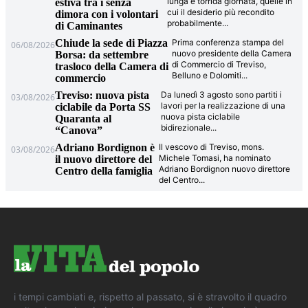
lunga e torrida giornata, quelle in
estiva tra i senza
cui il desiderio più recondito
dimora con i volontari
probabilmente
...
di Caminantes
Chiude la sede di Piazza
Prima conferenza stampa del
06/08/2026
nuovo presidente della Camera
Borsa: da settembre
di Commercio di Treviso,
trasloco della Camera di
Belluno e Dolomiti
...
commercio
Treviso: nuova pista
Da lunedì 3 agosto sono partiti i
03/08/2026
lavori per la realizzazione di una
ciclabile da Porta SS
nuova pista ciclabile
Quaranta al
bidirezionale
...
“Canova”
Adriano Bordignon è
Il vescovo di Treviso, mons.
03/08/2026
Michele Tomasi, ha nominato
il nuovo direttore del
Adriano Bordignon nuovo direttore
Centro della famiglia
del Centro
...
i tempi cambiati e, rispetto al passato, si è stravolto il quadro