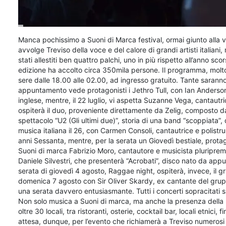
Manca pochissimo a Suoni di Marca festival, ormai giunto alla
avvolge Treviso della voce e del calore di grandi artisti italiani
stati allestiti ben quattro palchi, uno in più rispetto all’anno s
edizione ha accolto circa 350mila persone. Il programma, molto nut
sere dalle 18.00 alle 02.00, ad ingresso gratuito. Tante saranno 
appuntamento vede protagonisti i Jethro Tull, con Ian Anderson
inglese, mentre, il 22 luglio, vi aspetta Suzanne Vega, cantautri
ospiterà il duo, proveniente direttamente da Zelig, composto da
spettacolo “U2 (Gli ultimi due)”, storia di una band “scoppiata”,
musica italiana il 26, con Carmen Consoli, cantautrice e polistru
anni Sessanta, mentre, per la serata un Giovedì bestiale, protag
Suoni di marca Fabrizio Moro, cantautore e musicista pluripremia
Daniele Silvestri, che presenterà “Acrobati”, disco nato da appun
serata di giovedì 4 agosto, Raggae night, ospiterà, invece, i
domenica 7 agosto con Sir Oliver Skardy, ex cantante del grup
una serata davvero entusiasmante. Tutti i concerti sopracitati s
Non solo musica a Suoni di marca, ma anche la presenza della m
oltre 30 locali, tra ristoranti, osterie, cocktail bar, locali etnici
attesa, dunque, per l’evento che richiamerà a Treviso numerosi i