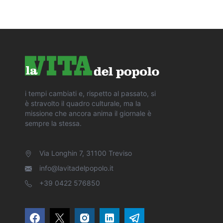
i tempi cambiati e, rispetto al passato, si
è stravolto il quadro culturale, ma la
missione che ancora anima il giornale è
sempre la stessa.
Via Longhin 7, 31100 Treviso
info@lavitadelpopolo.it
+39 0422 576850