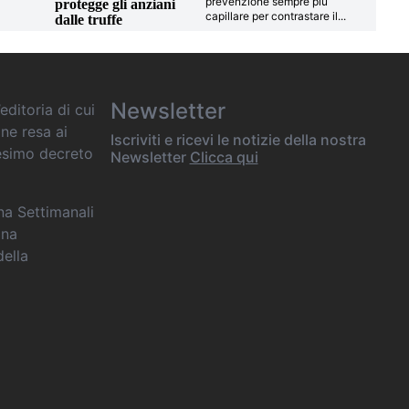
prevenzione sempre più
protegge gli anziani
capillare per contrastare il
...
dalle truffe
Newsletter
editoria di cui
one resa ai
Iscriviti e ricevi le notizie della nostra
desimo decreto
Newsletter
Clicca qui
ana Settimanali
ina
della