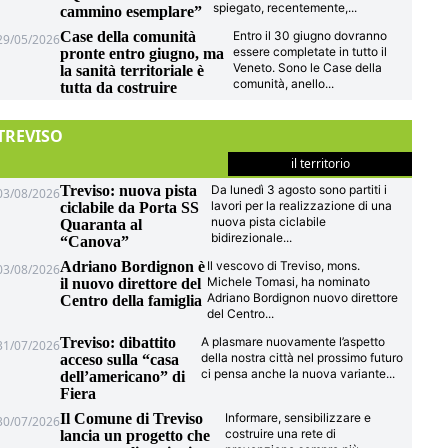
spiegato, recentemente,
...
cammino esemplare”
Case della comunità
Entro il 30 giugno dovranno
29/05/2026
essere completate in tutto il
pronte entro giugno, ma
Veneto. Sono le Case della
la sanità territoriale è
comunità, anello
...
tutta da costruire
TREVISO
il territorio
Treviso: nuova pista
Da lunedì 3 agosto sono partiti i
03/08/2026
lavori per la realizzazione di una
ciclabile da Porta SS
nuova pista ciclabile
Quaranta al
bidirezionale
...
“Canova”
Adriano Bordignon è
Il vescovo di Treviso, mons.
03/08/2026
Michele Tomasi, ha nominato
il nuovo direttore del
Adriano Bordignon nuovo direttore
Centro della famiglia
del Centro
...
Treviso: dibattito
A plasmare nuovamente l’aspetto
31/07/2026
della nostra città nel prossimo futuro
acceso sulla “casa
ci pensa anche la nuova variante
...
dell’americano” di
Fiera
Il Comune di Treviso
Informare, sensibilizzare e
30/07/2026
costruire una rete di
lancia un progetto che