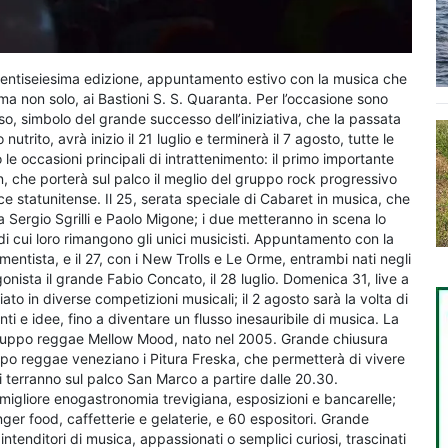
 ventiseiesima edizione, appuntamento estivo con la musica che
, ma non solo, ai Bastioni S. S. Quaranta. Per l’occasione sono
corso, simbolo del grande successo dell’iniziativa, che la passata
rito, avrà inizio il 21 luglio e terminerà il 7 agosto, tutte le
le occasioni principali di intrattenimento: il primo importante
, che porterà sul palco il meglio del gruppo rock progressivo
ce statunitense. Il 25, serata speciale di Cabaret in musica, che
 Sergio Sgrilli e Paolo Migone; i due metteranno in scena lo
 di cui loro rimangono gli unici musicisti. Appuntamento con la
mentista, e il 27, con i New Trolls e Le Orme, entrambi nati negli
onista il grande Fabio Concato, il 28 luglio. Domenica 31, live a
to in diverse competizioni musicali; il 2 agosto sarà la volta di
ti e idee, fino a diventare un flusso inesauribile di musica. La
l gruppo reggae Mellow Mood, nato nel 2005. Grande chiusura
po reggae veneziano i Pitura Freska, che permetterà di vivere
i terranno sul palco San Marco a partire dalle 20.30.
igliore enogastronomia trevigiana, esposizioni e bancarelle;
, finger food, caffetterie e gelaterie, e 60 espositori. Grande
ntenditori di musica, appassionati o semplici curiosi, trascinati