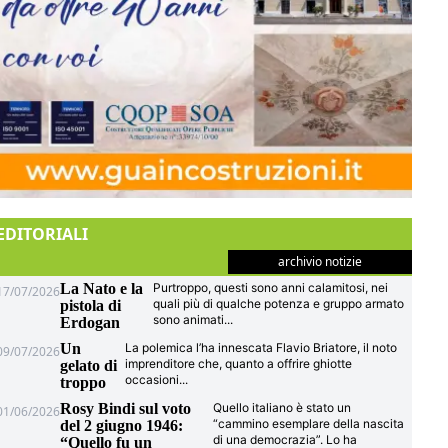
EDITORIALI
archivio notizie
La Nato e la
Purtroppo, questi sono anni calamitosi, nei
17/07/2026
quali più di qualche potenza e gruppo armato
pistola di
sono animati
...
Erdogan
Un
La polemica l’ha innescata Flavio Briatore, il noto
09/07/2026
imprenditore che, quanto a offrire ghiotte
gelato di
occasioni
...
troppo
Rosy Bindi sul voto
Quello italiano è stato un
01/06/2026
“cammino esemplare della nascita
del 2 giugno 1946:
di una democrazia”. Lo ha
“Quello fu un