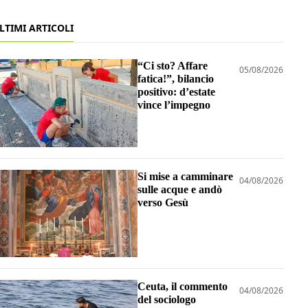
LTIMI ARTICOLI
“Ci sto? Affare
05/08/2026
fatica!”, bilancio
positivo: d’estate
vince l’impegno
Si mise a camminare
04/08/2026
sulle acque e andò
verso Gesù
Ceuta, il commento
04/08/2026
del sociologo