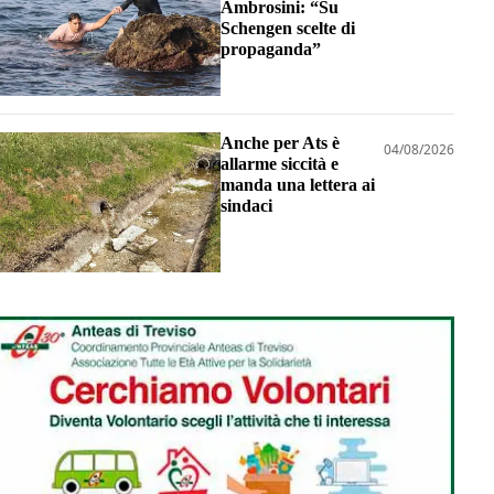
Ambrosini: “Su
Schengen scelte di
propaganda”
Anche per Ats è
04/08/2026
allarme siccità e
manda una lettera ai
sindaci