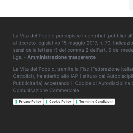
La Vita del Popolo percepisce i contributi pubblici all’
al decreto legislativo 15 maggio 2017, n. 70. Indicazi
sensi della lettera f) del comma 2 dell'art. 5 del me
Lgs. -
Amministrazione trasparente
La Vita del Popolo, tramite la Fisc (Federazione Itali
Cattolici), ha aderito allo IAP (Istituto dell’Autodiscipl
Pubblicitaria) accettando il Codice di Autodisciplina 
Comunicazione Commerciale
Privacy Policy
Cookie Policy
Termini e Condizioni