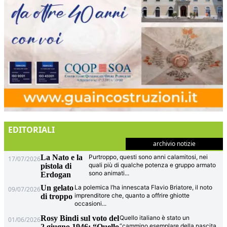
EDITORIALI
archivio notizie
La Nato e la
Purtroppo, questi sono anni calamitosi, nei
17/07/2026
quali più di qualche potenza e gruppo armato
pistola di
sono animati
...
Erdogan
Un gelato
La polemica l’ha innescata Flavio Briatore, il noto
09/07/2026
imprenditore che, quanto a offrire ghiotte
di troppo
occasioni
...
Rosy Bindi sul voto del
Quello italiano è stato un
01/06/2026
“cammino esemplare della nascita
2 giugno 1946: “Quello