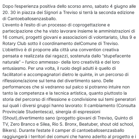
Dopo l’esperienza positiva dello scorso anno, sabato 4 giugno alle
20. 30 in piazza dei Signori a Treviso si terrà la seconda edizione
di Cantoeballosenzasballo.
L’evento è l’esito di un processo di coprogettazione e
partecipazione che ha visto lavorare insieme le amministrazioni di
16 comuni, progetti giovani e associazioni di volontariato, Ulss 9 e
Rotary Club sotto il coordinamento delComune di Treviso.
L’obiettivo è di proporre alla città una convention creativa
pensata e realizzata dai ragazzi, sostenuta dallo “stupefacente
naturale” – l’unico ammesso- della loro creatività e del loro
entusiasmo. Per una volta, il ruolo degli adulti è quello di
facilitatori e accompagnatori dietro le quinte, in un percorso di
riflessione/azione sul tema del divertimento sano. Delle
performances che si vedranno sul palco si potranno intuire non
tanto la competenza e la tecnica artistica, quanto piuttosto la
storia del percorso di riflessione e condivisione sui temi generatori
sui quali i diversi gruppi hanno lavorato: Il cambiamento (Consulta
Provinciale Studentesca), sinergia di espressioni
(Shout),divertimento sano (progetto giovani di Treviso, Quinto di
TV, Zero Branco e Silea, Rio S. Bronx, Beatuber, shout old school,
Bikers). Durante l’estate il camper di cantoeballosenzasballo
raggiungerà i territori dei comuni che hanno aderito al progetto e i