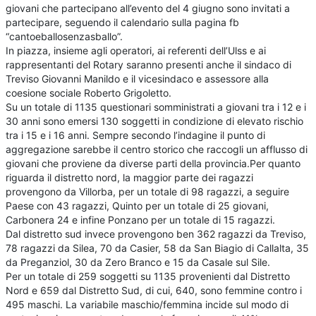
giovani che partecipano all’evento del 4 giugno sono invitati a
partecipare, seguendo il calendario sulla pagina fb
“cantoeballosenzasballo”.
In piazza, insieme agli operatori, ai referenti dell’Ulss e ai
rappresentanti del Rotary saranno presenti anche il sindaco di
Treviso Giovanni Manildo e il vicesindaco e assessore alla
coesione sociale Roberto Grigoletto.
Su un totale di 1135 questionari somministrati a giovani tra i 12 e i
30 anni sono emersi 130 soggetti in condizione di elevato rischio
tra i 15 e i 16 anni. Sempre secondo l’indagine il punto di
aggregazione sarebbe il centro storico che raccogli un afflusso di
giovani che proviene da diverse parti della provincia.Per quanto
riguarda il distretto nord, la maggior parte dei ragazzi
provengono da Villorba, per un totale di 98 ragazzi, a seguire
Paese con 43 ragazzi, Quinto per un totale di 25 giovani,
Carbonera 24 e infine Ponzano per un totale di 15 ragazzi.
Dal distretto sud invece provengono ben 362 ragazzi da Treviso,
78 ragazzi da Silea, 70 da Casier, 58 da San Biagio di Callalta, 35
da Preganziol, 30 da Zero Branco e 15 da Casale sul Sile.
Per un totale di 259 soggetti su 1135 provenienti dal Distretto
Nord e 659 dal Distretto Sud, di cui, 640, sono femmine contro i
495 maschi. La variabile maschio/femmina incide sul modo di