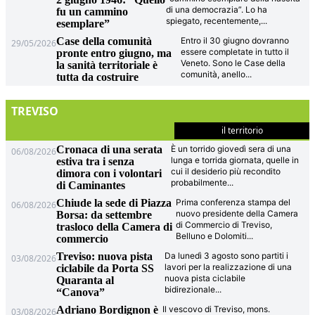
di una democrazia”. Lo ha
fu un cammino
spiegato, recentemente,
...
esemplare”
Case della comunità
Entro il 30 giugno dovranno
29/05/2026
essere completate in tutto il
pronte entro giugno, ma
Veneto. Sono le Case della
la sanità territoriale è
comunità, anello
...
tutta da costruire
TREVISO
il territorio
Cronaca di una serata
È un torrido giovedì sera di una
06/08/2026
lunga e torrida giornata, quelle in
estiva tra i senza
cui il desiderio più recondito
dimora con i volontari
probabilmente
...
di Caminantes
Chiude la sede di Piazza
Prima conferenza stampa del
06/08/2026
nuovo presidente della Camera
Borsa: da settembre
di Commercio di Treviso,
trasloco della Camera di
Belluno e Dolomiti
...
commercio
Treviso: nuova pista
Da lunedì 3 agosto sono partiti i
03/08/2026
lavori per la realizzazione di una
ciclabile da Porta SS
nuova pista ciclabile
Quaranta al
bidirezionale
...
“Canova”
Adriano Bordignon è
Il vescovo di Treviso, mons.
03/08/2026