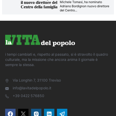
Michele Tomasi, ha nominato
il nuovo direttore del
Adriano Bordignon nuovo direttore
Centro della famiglia
del Centro
...
i tempi cambiati e, rispetto al passato, si è stravolto il quadro
culturale, ma la missione che ancora anima il giornale è
sempre la stessa.
Via Longhin 7, 31100 Treviso
info@lavitadelpopolo.it
+39 0422 576850