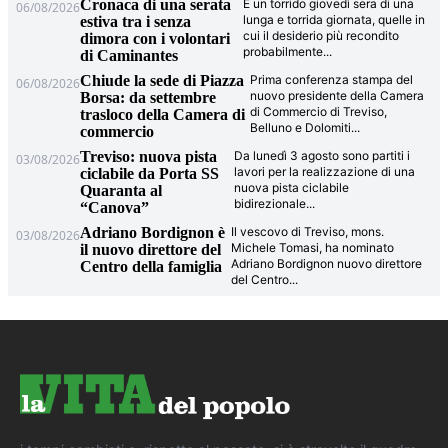
Cronaca di una serata
È un torrido giovedì sera di una
06/08/2026
lunga e torrida giornata, quelle in
estiva tra i senza
cui il desiderio più recondito
dimora con i volontari
probabilmente
...
di Caminantes
Chiude la sede di Piazza
Prima conferenza stampa del
06/08/2026
nuovo presidente della Camera
Borsa: da settembre
di Commercio di Treviso,
trasloco della Camera di
Belluno e Dolomiti
...
commercio
Treviso: nuova pista
Da lunedì 3 agosto sono partiti i
03/08/2026
lavori per la realizzazione di una
ciclabile da Porta SS
nuova pista ciclabile
Quaranta al
bidirezionale
...
“Canova”
Adriano Bordignon è
Il vescovo di Treviso, mons.
03/08/2026
Michele Tomasi, ha nominato
il nuovo direttore del
Adriano Bordignon nuovo direttore
Centro della famiglia
del Centro
...