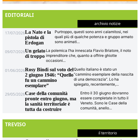
EDITORIALI
archivio notizie
La Nato e la
Purtroppo, questi sono anni calamitosi, nei
17/07/2026
quali più di qualche potenza e gruppo armato
pistola di
sono animati
...
Erdogan
Un gelato
La polemica l’ha innescata Flavio Briatore, il noto
09/07/2026
imprenditore che, quanto a offrire ghiotte
di troppo
occasioni
...
Rosy Bindi sul voto del
Quello italiano è stato un
01/06/2026
“cammino esemplare della nascita
2 giugno 1946: “Quello
di una democrazia”. Lo ha
fu un cammino
spiegato, recentemente,
...
esemplare”
Case della comunità
Entro il 30 giugno dovranno
29/05/2026
essere completate in tutto il
pronte entro giugno, ma
Veneto. Sono le Case della
la sanità territoriale è
comunità, anello
...
tutta da costruire
TREVISO
il territorio