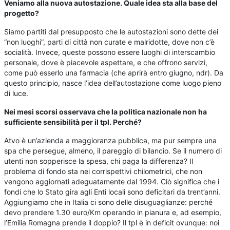
Veniamo alla nuova autostazione. Quale idea sta alla base del
progetto?
Siamo partiti dal presupposto che le autostazioni sono dette dei
“non luoghi”, parti di città non curate e malridotte, dove non c’è
socialità. Invece, queste possono essere luoghi di interscambio
personale, dove è piacevole aspettare, e che offrono servizi,
come può esserlo una farmacia (che aprirà entro giugno, ndr). Da
questo principio, nasce l’idea dell’autostazione come luogo pieno
di luce.
Nei mesi scorsi osservava che la politica nazionale non ha
sufficiente sensibilità per il tpl. Perché?
Atvo è un’azienda a maggioranza pubblica, ma pur sempre una
spa che persegue, almeno, il pareggio di bilancio. Se il numero di
utenti non sopperisce la spesa, chi paga la differenza? Il
problema di fondo sta nei corrispettivi chilometrici, che non
vengono aggiornati adeguatamente dal 1994. Ciò significa che i
fondi che lo Stato gira agli Enti locali sono deficitari da trent’anni.
Aggiungiamo che in Italia ci sono delle disuguaglianze: perché
devo prendere 1.30 euro/Km operando in pianura e, ad esempio,
l’Emilia Romagna prende il doppio? Il tpl è in deficit ovunque: noi