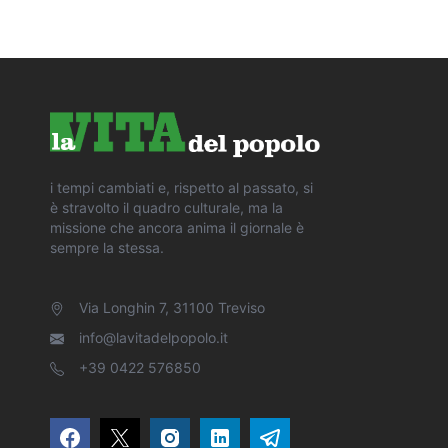
i tempi cambiati e, rispetto al passato, si
è stravolto il quadro culturale, ma la
missione che ancora anima il giornale è
sempre la stessa.
Via Longhin 7, 31100 Treviso
info@lavitadelpopolo.it
+39 0422 576850