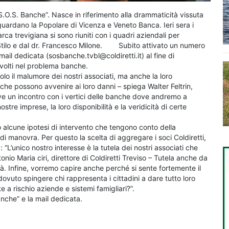
 “S.O.S. Banche”. Nasce in riferimento alla drammaticità vissuta
iguardano la Popolare di Vicenza e Veneto Banca. Ieri sera i
rca trevigiana si sono riuniti con i quadri aziendali per
 Stilo e dal dr. Francesco Milone. Subito attivato un numero
mail dedicata (sosbanche.tvbl@coldiretti.it) al fine di
nvolti nel problema banche.
o il malumore dei nostri associati, ma anche la loro
che possono avvenire ai loro danni – spiega Walter Feltrin,
ve un incontro con i vertici delle banche dove andremo a
stre imprese, la loro disponibilità e la veridicità di certe
o alcune ipotesi di intervento che tengono conto della
i manovra. Per questo la scelta di aggregare i soci Coldiretti,
“L’unico nostro interesse è la tutela dei nostri associati che
nio Maria ciri, direttore di Coldiretti Treviso – Tutela anche da
ltà. Infine, vorremo capire anche perché si sente fortemente il
dovuto spingere chi rappresenta i cittadini a dare tutto loro
e a rischio aziende e sistemi famigliari?”.
banche” e la mail dedicata.