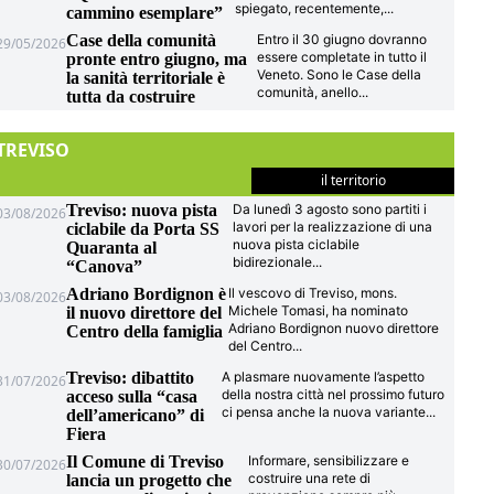
spiegato, recentemente,
...
cammino esemplare”
Case della comunità
Entro il 30 giugno dovranno
29/05/2026
essere completate in tutto il
pronte entro giugno, ma
Veneto. Sono le Case della
la sanità territoriale è
comunità, anello
...
tutta da costruire
TREVISO
il territorio
Treviso: nuova pista
Da lunedì 3 agosto sono partiti i
03/08/2026
lavori per la realizzazione di una
ciclabile da Porta SS
nuova pista ciclabile
Quaranta al
bidirezionale
...
“Canova”
Adriano Bordignon è
Il vescovo di Treviso, mons.
03/08/2026
Michele Tomasi, ha nominato
il nuovo direttore del
Adriano Bordignon nuovo direttore
Centro della famiglia
del Centro
...
Treviso: dibattito
A plasmare nuovamente l’aspetto
31/07/2026
della nostra città nel prossimo futuro
acceso sulla “casa
ci pensa anche la nuova variante
...
dell’americano” di
Fiera
Il Comune di Treviso
Informare, sensibilizzare e
30/07/2026
costruire una rete di
lancia un progetto che