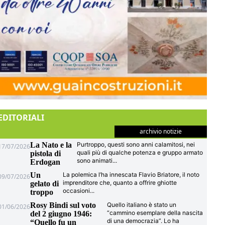
EDITORIALI
archivio notizie
La Nato e la
Purtroppo, questi sono anni calamitosi, nei
17/07/2026
quali più di qualche potenza e gruppo armato
pistola di
sono animati
...
Erdogan
Un
La polemica l’ha innescata Flavio Briatore, il noto
09/07/2026
imprenditore che, quanto a offrire ghiotte
gelato di
occasioni
...
troppo
Rosy Bindi sul voto
Quello italiano è stato un
01/06/2026
“cammino esemplare della nascita
del 2 giugno 1946:
di una democrazia”. Lo ha
“Quello fu un