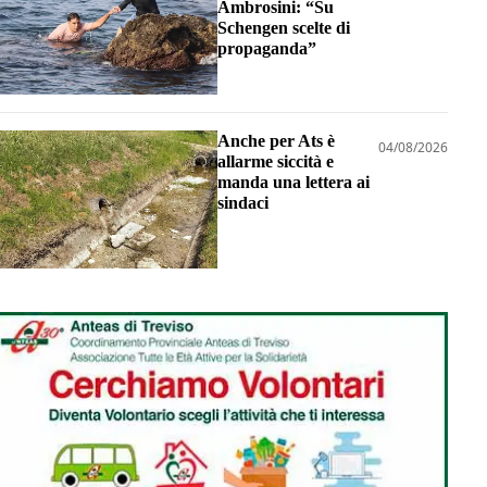
Ambrosini: “Su
Schengen scelte di
propaganda”
Anche per Ats è
04/08/2026
allarme siccità e
manda una lettera ai
sindaci