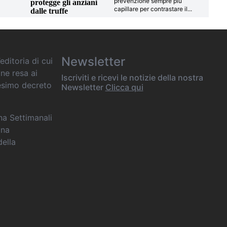
prevenzione sempre più
protegge gli anziani
capillare per contrastare il
...
dalle truffe
Newsletter
editoria di cui
one resa ai
Iscriviti e ricevi le notizie della nostra
desimo decreto
Newsletter
Clicca qui
ana Settimanali
ina
della