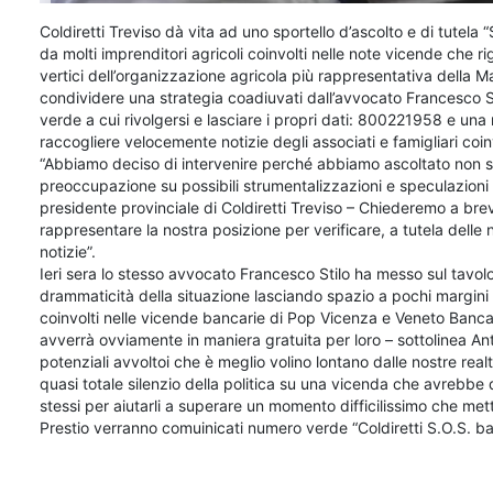
Coldiretti Treviso dà vita ad uno sportello d’ascolto e di tutela
da molti imprenditori agricoli coinvolti nelle note vicende che r
vertici dell’organizzazione agricola più rappresentativa della Ma
condividere una strategia coadiuvati dall’avvocato Francesco
verde a cui rivolgersi e lasciare i propri dati: 800221958 e una 
raccogliere velocemente notizie degli associati e famigliari coi
“Abbiamo deciso di intervenire perché abbiamo ascoltato non sol
preoccupazione su possibili strumentalizzazioni e speculazioni 
presidente provinciale di Coldiretti Treviso – Chiederemo a bre
rappresentare la nostra posizione per verificare, a tutela delle no
notizie”.
Ieri sera lo stesso avvocato Francesco Stilo ha messo sul tavol
drammaticità della situazione lasciando spazio a pochi margini d
coinvolti nelle vicende bancarie di Pop Vicenza e Veneto Banca: 
avverrà ovviamente in maniera gratuita per loro – sottolinea Anto
potenziali avvoltoi che è meglio volino lontano dalle nostre rea
quasi totale silenzio della politica su una vicenda che avrebbe 
stessi per aiutarli a superare un momento difficilissimo che mett
Prestio verranno comuinicati numero verde “Coldiretti S.O.S. 