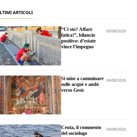
LTIMI ARTICOLI
“Ci sto? Affare
05/08/2026
fatica!”, bilancio
positivo: d’estate
vince l’impegno
Si mise a camminare
04/08/2026
sulle acque e andò
verso Gesù
Ceuta, il commento
04/08/2026
del sociologo