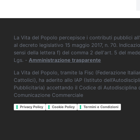
La Vita del Popolo percepisce i contributi pubblici all’
al decreto legislativo 15 maggio 2017, n. 70. Indicazi
sensi della lettera f) del comma 2 dell'art. 5 del me
Lgs. -
Amministrazione trasparente
La Vita del Popolo, tramite la Fisc (Federazione Itali
Cattolici), ha aderito allo IAP (Istituto dell’Autodiscipl
Pubblicitaria) accettando il Codice di Autodisciplina 
Comunicazione Commerciale
Privacy Policy
Cookie Policy
Termini e Condizioni