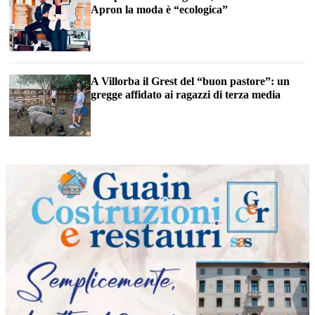
Apron la moda è “ecologica”
A Villorba il Grest del “buon pastore”: un
gregge affidato ai ragazzi di terza media