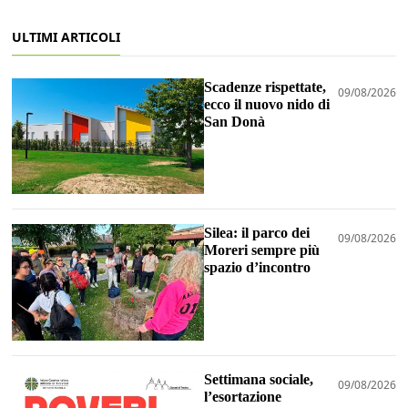
ULTIMI ARTICOLI
Scadenze rispettate,
09/08/2026
ecco il nuovo nido di
San Donà
Silea: il parco dei
09/08/2026
Moreri sempre più
spazio d’incontro
Settimana sociale,
09/08/2026
l’esortazione