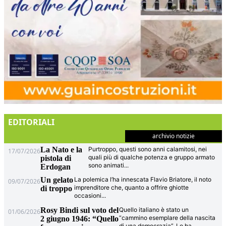
EDITORIALI
archivio notizie
La Nato e la
Purtroppo, questi sono anni calamitosi, nei
17/07/2026
quali più di qualche potenza e gruppo armato
pistola di
sono animati
...
Erdogan
Un gelato
La polemica l’ha innescata Flavio Briatore, il noto
09/07/2026
imprenditore che, quanto a offrire ghiotte
di troppo
occasioni
...
Rosy Bindi sul voto del
Quello italiano è stato un
01/06/2026
“cammino esemplare della nascita
2 giugno 1946: “Quello
di una democrazia”. Lo ha