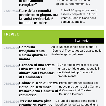
fu un cammino
spiegato, recentemente,
...
esemplare”
Case della comunità
Entro il 30 giugno dovranno
29/05/2026
essere completate in tutto il
pronte entro giugno, ma
Veneto. Sono le Case della
la sanità territoriale è
comunità, anello
...
tutta da costruire
TREVISO
il territorio
La pesista
Anita Nalesso lancia nella storia: la
08/08/2026
19enne di Trevisatletica è quarta nella
trevigiana Anita
finale del getto del peso
...
Nalesso quarta al
mondo
Cronaca di una serata
È un torrido giovedì sera di una
06/08/2026
lunga e torrida giornata, quelle in
estiva tra i senza
cui il desiderio più recondito
dimora con i volontari
probabilmente
...
di Caminantes
Chiude la sede di Piazza
Prima conferenza stampa del
06/08/2026
nuovo presidente della Camera
Borsa: da settembre
di Commercio di Treviso,
trasloco della Camera di
Belluno e Dolomiti
...
commercio
Treviso: nuova pista
Da lunedì 3 agosto sono partiti i
03/08/2026
lavori per la realizzazione di una
ciclabile da Porta SS