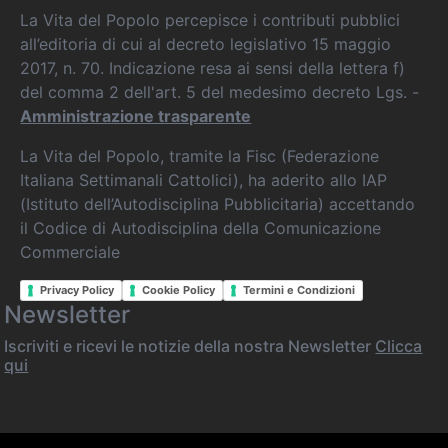
La Vita del Popolo percepisce i contributi pubblici
all’editoria di cui al decreto legislativo 15 maggio
2017, n. 70. Indicazione resa ai sensi della lettera f)
del comma 2 dell'art. 5 del medesimo decreto Lgs. -
Amministrazione trasparente
La Vita del Popolo, tramite la Fisc (Federazione
Italiana Settimanali Cattolici), ha aderito allo IAP
(Istituto dell’Autodisciplina Pubblicitaria) accettando
il Codice di Autodisciplina della Comunicazione
Commerciale
Privacy Policy
Cookie Policy
Termini e Condizioni
Newsletter
Iscriviti e ricevi le notizie della nostra Newsletter
Clicca
qui