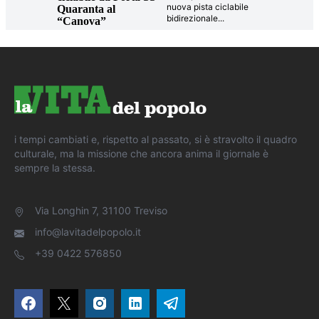
nuova pista ciclabile
Quaranta al
bidirezionale
...
“Canova”
i tempi cambiati e, rispetto al passato, si è stravolto il quadro
culturale, ma la missione che ancora anima il giornale è
sempre la stessa.
Via Longhin 7, 31100 Treviso
info@lavitadelpopolo.it
+39 0422 576850