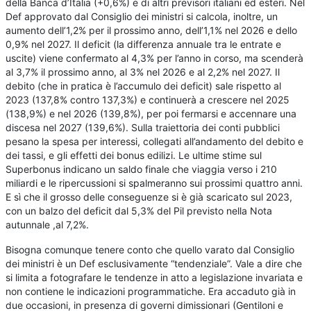
della Banca d’Italia (+0,6%) e di altri previsori italiani ed esteri. Nel
Def approvato dal Consiglio dei ministri si calcola, inoltre, un
aumento dell’1,2% per il prossimo anno, dell’1,1% nel 2026 e dello
0,9% nel 2027. Il deficit (la differenza annuale tra le entrate e
uscite) viene confermato al 4,3% per l’anno in corso, ma scenderà
al 3,7% il prossimo anno, al 3% nel 2026 e al 2,2% nel 2027. Il
debito (che in pratica è l’accumulo dei deficit) sale rispetto al
2023 (137,8% contro 137,3%) e continuerà a crescere nel 2025
(138,9%) e nel 2026 (139,8%), per poi fermarsi e accennare una
discesa nel 2027 (139,6%). Sulla traiettoria dei conti pubblici
pesano la spesa per interessi, collegati all’andamento del debito e
dei tassi, e gli effetti dei bonus edilizi. Le ultime stime sul
Superbonus indicano un saldo finale che viaggia verso i 210
miliardi e le ripercussioni si spalmeranno sui prossimi quattro anni.
E sì che il grosso delle conseguenze si è già scaricato sul 2023,
con un balzo del deficit dal 5,3% del Pil previsto nella Nota
autunnale ,al 7,2%.
Bisogna comunque tenere conto che quello varato dal Consiglio
dei ministri è un Def esclusivamente “tendenziale”. Vale a dire che
si limita a fotografare le tendenze in atto a legislazione invariata e
non contiene le indicazioni programmatiche. Era accaduto già in
due occasioni, in presenza di governi dimissionari (Gentiloni e