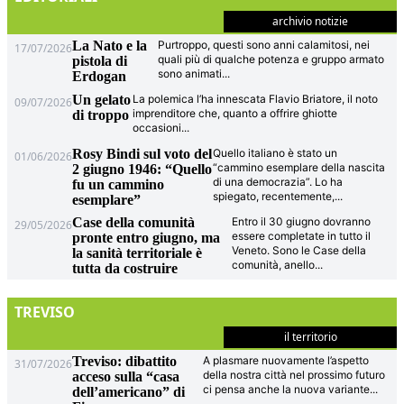
archivio notizie
La Nato e la
Purtroppo, questi sono anni calamitosi, nei
17/07/2026
quali più di qualche potenza e gruppo armato
pistola di
sono animati
...
Erdogan
Un gelato
La polemica l’ha innescata Flavio Briatore, il noto
09/07/2026
imprenditore che, quanto a offrire ghiotte
di troppo
occasioni
...
Rosy Bindi sul voto del
Quello italiano è stato un
01/06/2026
“cammino esemplare della nascita
2 giugno 1946: “Quello
di una democrazia”. Lo ha
fu un cammino
spiegato, recentemente,
...
esemplare”
Case della comunità
Entro il 30 giugno dovranno
29/05/2026
essere completate in tutto il
pronte entro giugno, ma
Veneto. Sono le Case della
la sanità territoriale è
comunità, anello
...
tutta da costruire
TREVISO
il territorio
Treviso: dibattito
A plasmare nuovamente l’aspetto
31/07/2026
della nostra città nel prossimo futuro
acceso sulla “casa
ci pensa anche la nuova variante
...
dell’americano” di