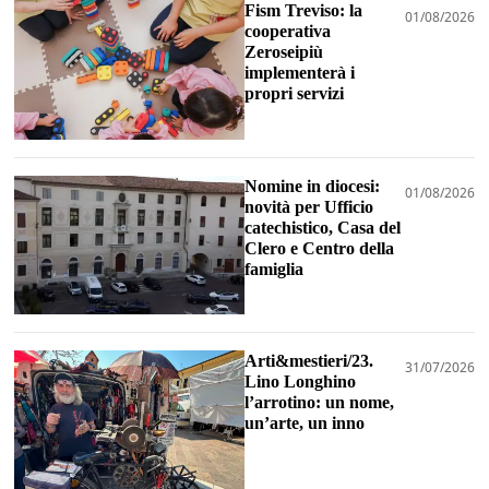
Fism Treviso: la
01/08/2026
cooperativa
Zeroseipiù
implementerà i
propri servizi
Nomine in diocesi:
01/08/2026
novità per Ufficio
catechistico, Casa del
Clero e Centro della
famiglia
Arti&mestieri/23.
31/07/2026
Lino Longhino
l’arrotino: un nome,
un’arte, un inno