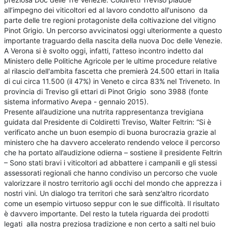
all’impegno dei viticoltori ed al lavoro condotto all'unisono da
parte delle tre regioni protagoniste della coltivazione del vitigno
Pinot Grigio. Un percorso avvicinatosi oggi ulteriormente a questo
importante traguardo della nascita della nuova Doc delle Venezie.
A Verona si è svolto oggi, infatti, l'atteso incontro indetto dal
Ministero delle Politiche Agricole per le ultime procedure relative
al rilascio dell'ambita fascetta che premierà 24.500 ettari in Italia
di cui circa 11.500 (il 47%) in Veneto e circa 83% nel Triveneto. In
provincia di Treviso gli ettari di Pinot Grigio sono 3988 (fonte
sistema informativo Avepa - gennaio 2015).
Presente all’audizione una nutrita rappresentanza trevigiana
guidata dal Presidente di Coldiretti Treviso, Walter Feltrin: “Si è
verificato anche un buon esempio di buona burocrazia grazie al
ministero che ha davvero accelerato rendendo veloce il percorso
che ha portato all’audizione odierna – sostiene il presidente Feltrin
– Sono stati bravi i viticoltori ad abbattere i campanili e gli stessi
assessorati regionali che hanno condiviso un percorso che vuole
valorizzare il nostro territorio agli occhi del mondo che apprezza i
nostri vini. Un dialogo tra territori che sarà senz’altro ricordato
come un esempio virtuoso seppur con le sue difficoltà. Il risultato
è davvero importante. Del resto la tutela riguarda dei prodotti
legati alla nostra preziosa tradizione e non certo a salti nel buio