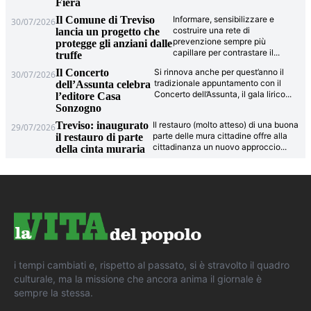
Fiera
Il Comune di Treviso
Informare, sensibilizzare e
30/07/2026
costruire una rete di
lancia un progetto che
prevenzione sempre più
protegge gli anziani dalle
capillare per contrastare il
...
truffe
Il Concerto
Si rinnova anche per quest’anno il
30/07/2026
tradizionale appuntamento con il
dell’Assunta celebra
Concerto dell’Assunta, il gala lirico
...
l’editore Casa
Sonzogno
Treviso: inaugurato
Il restauro (molto atteso) di una buona
29/07/2026
parte delle mura cittadine offre alla
il restauro di parte
cittadinanza un nuovo approccio
...
della cinta muraria
i tempi cambiati e, rispetto al passato, si è stravolto il quadro
culturale, ma la missione che ancora anima il giornale è
sempre la stessa.